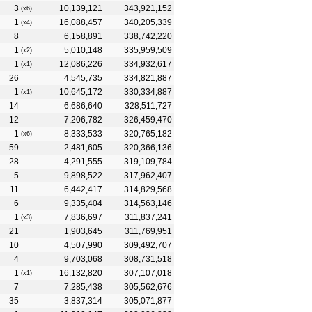
3
10,139,121
343,921,152
(x6)
1
16,088,457
340,205,339
(x4)
8
6,158,891
338,742,220
1
5,010,148
335,959,509
(x2)
1
12,086,226
334,932,617
(x1)
26
4,545,735
334,821,887
1
10,645,172
330,334,887
(x1)
14
6,686,640
328,511,727
12
7,206,782
326,459,470
1
8,333,533
320,765,182
(x6)
59
2,481,605
320,366,136
28
4,291,555
319,109,784
5
9,898,522
317,962,407
11
6,442,417
314,829,568
6
9,335,404
314,563,146
1
7,836,697
311,837,241
(x3)
21
1,903,645
311,769,951
10
4,507,990
309,492,707
4
9,703,068
308,731,518
1
16,132,820
307,107,018
(x1)
7
7,285,438
305,562,676
35
3,837,314
305,071,877