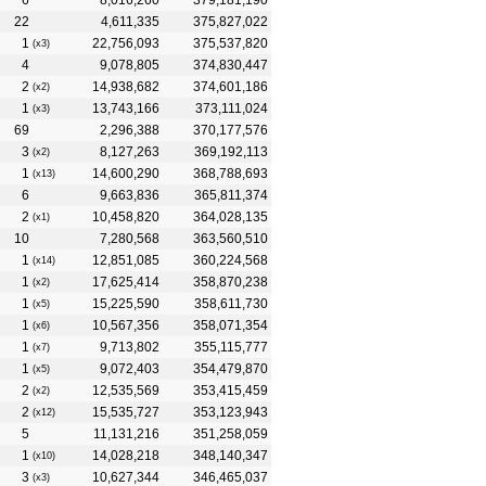
6
8,016,260
379,181,190
22
4,611,335
375,827,022
1
22,756,093
375,537,820
(x3)
4
9,078,805
374,830,447
2
14,938,682
374,601,186
(x2)
1
13,743,166
373,111,024
(x3)
69
2,296,388
370,177,576
3
8,127,263
369,192,113
(x2)
1
14,600,290
368,788,693
(x13)
6
9,663,836
365,811,374
2
10,458,820
364,028,135
(x1)
10
7,280,568
363,560,510
1
12,851,085
360,224,568
(x14)
1
17,625,414
358,870,238
(x2)
1
15,225,590
358,611,730
(x5)
1
10,567,356
358,071,354
(x6)
1
9,713,802
355,115,777
(x7)
1
9,072,403
354,479,870
(x5)
2
12,535,569
353,415,459
(x2)
2
15,535,727
353,123,943
(x12)
5
11,131,216
351,258,059
1
14,028,218
348,140,347
(x10)
3
10,627,344
346,465,037
(x3)