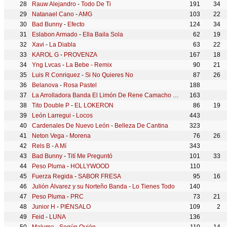
Rauw Alejandro
-
Todo De Ti
191
34
Natanael Cano
-
AMG
103
22
Bad Bunny
-
Efecto
124
34
Eslabon Armado
-
Ella Baila Sola
62
19
Xavi
-
La Diabla
63
22
KAROL G
-
PROVENZA
167
18
Yng Lvcas
-
La Bebe - Remix
90
21
Luis R Conriquez
-
Si No Quieres No
87
26
Belanova
-
Rosa Pastel
188
La Arrolladora Banda El Limón De Rene Camacho
-
El Final De Nuestr
163
Tito Double P
-
EL LOKERON
86
19
León Larregui
-
Locos
443
Cardenales De Nuevo León
-
Belleza De Cantina
323
Neton Vega
-
Morena
76
26
Rels B
-
A Mí
343
Bad Bunny
-
Tití Me Preguntó
101
33
Peso Pluma
-
HOLLYWOOD
110
Fuerza Regida
-
SABOR FRESA
95
16
Julión Álvarez y su Norteño Banda
-
Lo Tienes Todo
140
Peso Pluma
-
PRC
73
21
Junior H
-
PIÉNSALO
109
2
Feid
-
LUNA
136