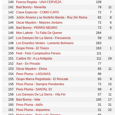
Fuerza Regida
-
UNA CERVEZA
109
Bad Bunny
-
Neverita
79
11
Clave Especial
-
COMO CAPO
72
7
Julión Álvarez y su Norteño Banda
-
Rey Sin Reina
82
8
Oscar Maydon
-
Mejores Jordans
72
6
Bad Bunny
-
PERRO NEGRO
72
6
Mon Laferte
-
Tu Falta De Querer
284
Los Dareyes De La Sierra
-
Frecuencia
59
15
Los Enanitos Verdes
-
Lamento Boliviano
283
Grupo Firme
-
El Tóxico
163
1
Feid
-
Feliz Cumpleaños Ferxxo
111
Calibre 50
-
A La Antigüita
111
29
Xavi
-
En Privado
77
Oscar Maydon
-
Elvira
65
11
Peso Pluma
-
LAGUNAS
96
Grupo Marca Registrada
-
El Rescate
83
9
Peso Pluma
-
Siempre Pendientes
72
15
Peso Pluma
-
SANTAL 33
69
4
Los Dareyes De La Sierra
-
Vita Fer
57
11
Bad Bunny
-
Vete
165
17
Peso Pluma
-
daño
31
31
Peso Pluma
-
dopamina
31
22