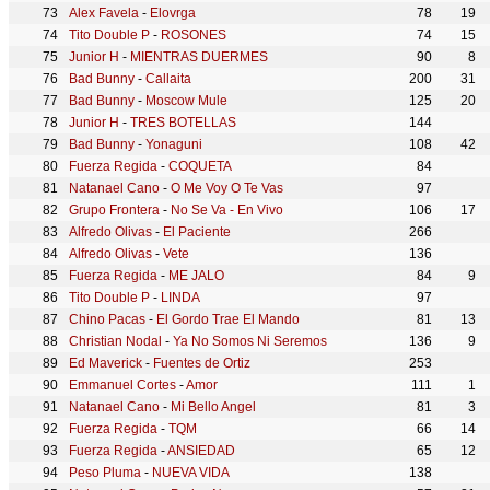
Alex Favela
-
Elovrga
78
19
Tito Double P
-
ROSONES
74
15
Junior H
-
MIENTRAS DUERMES
90
8
Bad Bunny
-
Callaita
200
31
Bad Bunny
-
Moscow Mule
125
20
Junior H
-
TRES BOTELLAS
144
Bad Bunny
-
Yonaguni
108
42
Fuerza Regida
-
COQUETA
84
Natanael Cano
-
O Me Voy O Te Vas
97
Grupo Frontera
-
No Se Va - En Vivo
106
17
Alfredo Olivas
-
El Paciente
266
Alfredo Olivas
-
Vete
136
Fuerza Regida
-
ME JALO
84
9
Tito Double P
-
LINDA
97
Chino Pacas
-
El Gordo Trae El Mando
81
13
Christian Nodal
-
Ya No Somos Ni Seremos
136
9
Ed Maverick
-
Fuentes de Ortiz
253
Emmanuel Cortes
-
Amor
111
1
Natanael Cano
-
Mi Bello Angel
81
3
Fuerza Regida
-
TQM
66
14
Fuerza Regida
-
ANSIEDAD
65
12
Peso Pluma
-
NUEVA VIDA
138