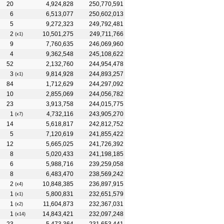
20
4,924,828
250,770,591
6
6,513,077
250,602,013
5
9,272,323
249,792,481
2
10,501,275
249,711,766
(x1)
9
7,760,635
246,069,960
4
9,362,548
245,108,622
52
2,132,760
244,954,478
3
9,814,928
244,893,257
(x1)
84
1,712,629
244,297,092
10
2,855,069
244,056,782
23
3,913,758
244,015,775
1
4,732,116
243,905,270
(x7)
14
5,618,817
242,812,752
5
7,120,619
241,855,422
12
5,665,025
241,726,392
8
5,020,433
241,198,185
6
5,988,716
239,259,058
8
6,483,470
238,569,242
2
10,848,385
236,897,915
(x4)
1
5,800,831
232,651,579
(x1)
1
11,604,873
232,367,031
(x2)
1
14,843,421
232,097,248
(x14)