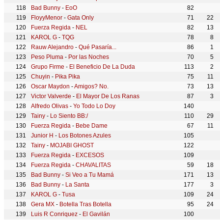
Bad Bunny
-
EoO
82
FloyyMenor
-
Gata Only
71
22
Fuerza Regida
-
NEL
82
13
KAROL G
-
TQG
78
8
Rauw Alejandro
-
Qué Pasaría...
86
1
Peso Pluma
-
Por las Noches
70
5
Grupo Firme
-
El Beneficio De La Duda
113
2
Chuyin
-
Pika Pika
75
11
Oscar Maydon
-
Amigos? No.
73
13
Victor Valverde
-
El Mayor De Los Ranas
87
3
Alfredo Olivas
-
Yo Todo Lo Doy
140
Tainy
-
Lo Siento BB:/
110
29
Fuerza Regida
-
Bebe Dame
67
11
Junior H
-
Los Botones Azules
105
Tainy
-
MOJABI GHOST
122
Fuerza Regida
-
EXCESOS
109
Fuerza Regida
-
CHAVALITAS
59
18
Bad Bunny
-
Si Veo a Tu Mamá
171
13
Bad Bunny
-
La Santa
177
3
KAROL G
-
Tusa
109
24
Gera MX
-
Botella Tras Botella
95
24
Luis R Conriquez
-
El Gavilán
100