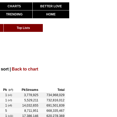
CHARTS
BETTER LOVE
TRENDING
HOME
Top Lists
 sort |
Back to chart
Pk
PkStreams
Total
(x?)
1
3,778,925
734,968,029
(x1)
1
5,529,211
732,816,012
(x3)
1
14,032,655
691,501,839
(x8)
5
8,711,951
668,335,467
1
17,386,146
620,278,369
(x11)