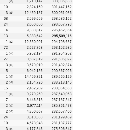
1
11,210,147
303,036,833
(x5)
10
2,824,150
301,447,162
3
12,459,137
300,051,086
(x5)
68
2,599,659
298,586,162
24
2,050,650
298,057,793
4
9,333,817
296,462,364
13
5,383,642
295,509,116
1
12,330,991
294,798,687
(x2)
72
2,627,768
293,152,985
1
5,952,194
291,954,952
(x4)
27
3,587,819
291,506,097
3
3,679,010
291,492,874
(x1)
5
6,042,136
290,867,026
1
14,459,321
289,665,129
(x3)
2
2,154,720
288,218,145
(x6)
15
2,462,709
288,054,563
1
9,279,269
287,649,063
(x1)
7
8,446,318
287,187,347
2
3,977,114
285,361,473
(x1)
2
4,850,667
282,657,406
(x2)
24
3,610,363
281,199,469
10
4,573,948
281,137,777
3
4,177,546
275,506,547
(x4)