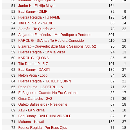
Maluma
-
Según Quién
110
14
Junior H
-
El Hijo Mayor
164
Bad Bunny
-
DtMF
82
9
Fuerza Regida
-
TÚ NAME
123
14
Tito Double P
-
NADIE
88
14
Alemán
-
Te Quería Ver
78
22
Alejandro Fernández
-
Me Dediqué a Perderte
501
KAROL G
-
Si Antes Te Hubiera Conocido
110
13
Bizarrap
-
Quevedo: Bzrp Music Sessions, Vol. 52
90
26
Fuerza Regida
-
Ch y la Pizza
94
13
KAROL G
-
QLONA
85
15
Tito Double P
-
5-7
101
1
Bad Bunny
-
DÁKITI
135
37
Neton Vega
-
Loco
84
16
Fuerza Regida
-
HARLEY QUINN
89
21
Peso Pluma
-
LA PATRULLA
71
23
El Bogueto
-
Cuando No Era Cantante
83
17
Omar Camacho
-
2+2
57
36
Gabito Ballesteros
-
Presidente
67
18
Xavi
-
La Víctima
62
18
Bad Bunny
-
BAILE INoLVIDABLE
82
8
Maluma
-
Hawái
153
37
Fuerza Regida
-
Por Esos Ojos
77
18