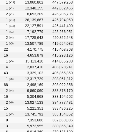
1
13,060,862
447,579,258
(x12)
1
12,348,155
442,632,456
(x1)
2
8,653,209
426,205,706
(x1)
1
26,139,667
425,794,059
(x10)
1
22,127,591
425,441,400
(x13)
1
7,192,779
423,266,951
(x1)
2
17,725,643
420,852,548
(x4)
1
13,507,789
419,654,082
(x5)
22
4,170,775
415,408,808
a Historia
16
4,653,879
415,293,126
1
15,113,410
414,035,988
(x5)
14
2,037,410
408,028,941
43
3,329,102
406,855,859
1
12,317,729
398,051,312
(x6)
68
2,498,169
398,022,356
2
9,860,060
388,878,170
(x4)
16
5,304,968
388,194,602
2
13,027,133
384,777,481
(x6)
15
5,221,351
383,486,225
1
13,745,792
383,154,852
(x2)
9
7,353,686
382,683,086
13
5,972,955
380,855,349