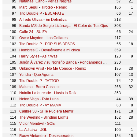
Natanael Cano
-
Perlas Negras
57
21
Marc Seguí
-
Tiroteo - Remix
166
1
Tito Double P
-
ESCAPATE
66
17
Alfredo Olivas
-
En Definitiva
213
Banda MS de Sergio Lizárraga
-
El Color de Tus Ojos
303
Calle 24
-
SUIZA
66
24
Oscar Maydon
-
Los Collares
117
Tito Double P
-
POR SUS BESOS
55
18
Hombres G
-
Devuélveme a mi chica
359
Harry Styles
-
As It Was
120
9
Julión Álvarez y su Norteño Banda
-
Pongámonos De Acuerdo
230
Unknown Artist
-
No Me Conoce - Remix
185
28
Yuridia
-
Qué Agonía
107
13
Tito Double P
-
TATTOO
74
12
Maluma
-
Borro Cassette
268
32
Natalia Lafourcade
-
Hasta la Raíz
353
Neton Vega
-
Pvta Luna
44
39
Tito Double P
-
AY MAMÁ
83
8
Calibre 50
-
Si Te Pudiera Mentir
171
18
The Weeknd
-
Blinding Lights
162
28
Victor Mendivil
-
GOET
111
La Adictiva
-
JGL
105
1
Rauw Alejandro
-
Desesperados
134
15