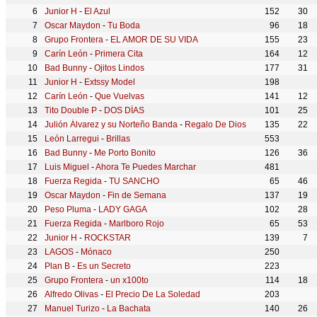
Junior H
-
El Azul
152
30
Oscar Maydon
-
Tu Boda
96
18
Grupo Frontera
-
EL AMOR DE SU VIDA
155
23
Carín León
-
Primera Cita
164
12
Bad Bunny
-
Ojitos Lindos
177
31
Junior H
-
Extssy Model
198
Carín León
-
Que Vuelvas
141
12
Tito Double P
-
DOS DÍAS
101
25
Julión Álvarez y su Norteño Banda
-
Regalo De Dios
135
22
León Larregui
-
Brillas
553
Bad Bunny
-
Me Porto Bonito
126
36
Luis Miguel
-
Ahora Te Puedes Marchar
481
Fuerza Regida
-
TU SANCHO
65
46
Oscar Maydon
-
Fin de Semana
137
19
Peso Pluma
-
LADY GAGA
102
28
Fuerza Regida
-
Marlboro Rojo
65
53
Junior H
-
ROCKSTAR
139
7
LAGOS
-
Mónaco
250
Plan B
-
Es un Secreto
223
Grupo Frontera
-
un x100to
114
18
Alfredo Olivas
-
El Precio De La Soledad
203
Manuel Turizo
-
La Bachata
140
26