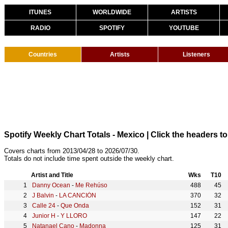
ITUNES
WORLDWIDE
ARTISTS
RADIO
SPOTIFY
YOUTUBE
Countries
Artists
Listeners
Spotify Weekly Chart Totals - Mexico
| Click the headers to
Covers charts from 2013/04/28 to 2026/07/30.
Totals do not include time spent outside the weekly chart.
Artist and Title
Wks
T10
Danny Ocean
-
Me Rehúso
488
45
J Balvin
-
LA CANCIÓN
370
32
Calle 24
-
Que Onda
152
31
Junior H
-
Y LLORO
147
22
Natanael Cano
-
Madonna
125
31