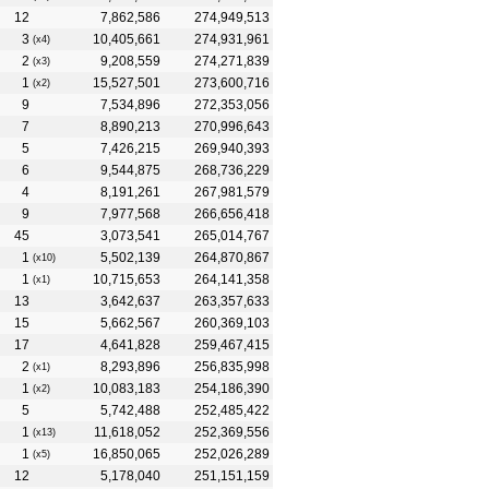
12
7,862,586
274,949,513
3
10,405,661
274,931,961
(x4)
2
9,208,559
274,271,839
(x3)
1
15,527,501
273,600,716
(x2)
9
7,534,896
272,353,056
7
8,890,213
270,996,643
5
7,426,215
269,940,393
6
9,544,875
268,736,229
4
8,191,261
267,981,579
9
7,977,568
266,656,418
45
3,073,541
265,014,767
1
5,502,139
264,870,867
(x10)
1
10,715,653
264,141,358
(x1)
13
3,642,637
263,357,633
15
5,662,567
260,369,103
17
4,641,828
259,467,415
2
8,293,896
256,835,998
(x1)
1
10,083,183
254,186,390
(x2)
5
5,742,488
252,485,422
1
11,618,052
252,369,556
(x13)
1
16,850,065
252,026,289
(x5)
12
5,178,040
251,151,159