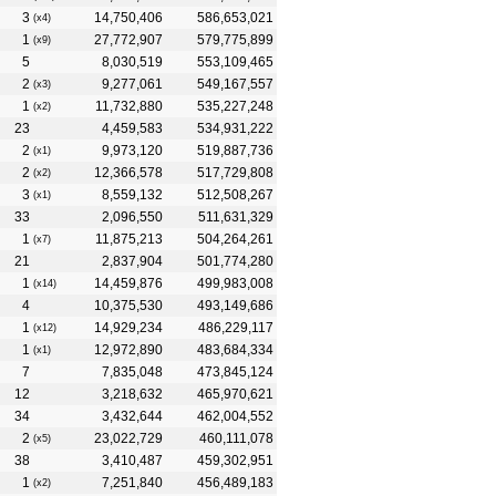
3
14,750,406
586,653,021
(x4)
1
27,772,907
579,775,899
(x9)
5
8,030,519
553,109,465
2
9,277,061
549,167,557
(x3)
1
11,732,880
535,227,248
(x2)
23
4,459,583
534,931,222
2
9,973,120
519,887,736
(x1)
2
12,366,578
517,729,808
(x2)
3
8,559,132
512,508,267
(x1)
33
2,096,550
511,631,329
1
11,875,213
504,264,261
(x7)
21
2,837,904
501,774,280
1
14,459,876
499,983,008
(x14)
4
10,375,530
493,149,686
1
14,929,234
486,229,117
(x12)
1
12,972,890
483,684,334
(x1)
7
7,835,048
473,845,124
12
3,218,632
465,970,621
34
3,432,644
462,004,552
2
23,022,729
460,111,078
(x5)
38
3,410,487
459,302,951
1
7,251,840
456,489,183
(x2)