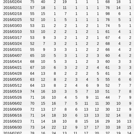
2016/02/04
75
40
2
19
1
1
1
68
18
1
2016/02/11
57
18
1
11
1
1
1
76
14
1
2016/02/18
55
15
1
7
1
1
1
98
6
1
2016/02/25
52
10
1
5
1
1
1
76
5
1
2016/03/03
53
11
2
2
1
2
1
74
5
1
2016/03/10
53
10
2
2
1
2
1
61
4
1
2016/03/17
53
9
3
2
1
2
1
67
4
2
2016/03/24
52
7
3
2
1
2
2
68
4
2
2016/03/31
55
9
3
3
1
2
2
66
4
2
2016/04/07
65
10
5
3
1
2
3
60
4
2
2016/04/14
68
10
5
3
1
2
3
60
3
3
2016/04/21
67
10
6
3
2
2
4
61
3
3
2016/04/28
64
13
8
2
2
2
5
61
3
4
2016/05/05
63
12
8
2
3
4
5
55
6
6
2016/05/12
64
13
8
2
4
6
9
52
7
7
2016/05/19
74
16
10
3
5
7
10
51
7
8
2016/05/26
71
16
10
4
5
9
11
44
7
9
2016/06/02
70
15
16
7
5
11
11
30
10
9
2016/06/09
72
13
17
8
6
13
12
30
12
9
2016/06/16
71
14
18
10
6
13
13
32
14
8
2016/06/23
71
14
18
10
8
15
16
29
16
13
2016/06/30
73
14
22
12
9
17
17
33
18
15
2016/07/07
78
16
24
13
11
17
20
37
19
14