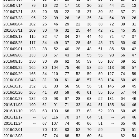
2016/07/14
79
16
22
17
10
20
22
44
21
13
2016/07/21
88
20
35
22
15
27
30
51
37
21
2016/07/28
95
22
39
26
16
35
34
64
39
26
2016/08/04
102
26
46
29
22
38
38
72
39
31
2016/08/11
109
30
46
32
25
44
42
71
45
35
2016/08/18
115
32
47
34
27
44
46
71
47
37
2016/08/25
117
34
49
37
28
45
48
73
50
40
2016/09/01
123
38
52
40
28
48
51
86
58
42
2016/09/08
133
33
67
43
34
55
55
98
66
47
2016/09/15
150
30
86
62
50
59
55
107
69
51
2016/09/22
165
30
104
75
46
58
55
113
68
57
2016/09/29
165
34
110
77
52
59
59
127
74
59
2016/10/06
148
31
90
61
48
57
53
134
60
49
2016/10/13
152
31
83
56
50
56
51
145
59
45
2016/10/20
165
41
93
59
46
61
55
165
57
44
2016/10/27
182
60
98
67
28
63
52
181
64
46
2016/11/03
190
61
91
71
33
64
51
185
64
46
2016/11/10
198
63
103
68
37
63
52
200
60
45
2016/11/17
--
67
116
70
37
64
51
--
64
46
2016/11/24
--
67
107
74
40
66
51
--
65
46
2016/12/01
--
70
101
83
52
70
59
--
75
51
2016/12/08
--
57
74
68
53
60
54
--
62
54