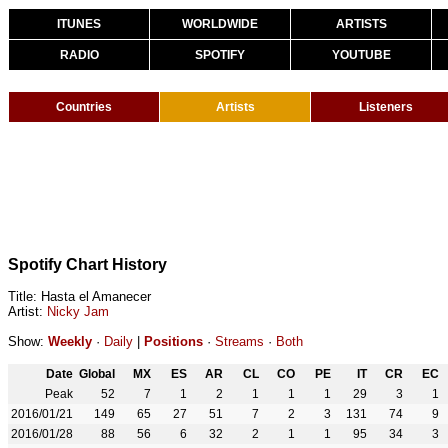
ITUNES
WORLDWIDE
ARTISTS
RADIO
SPOTIFY
YOUTUBE
Countries
Artists
Listeners
Spotify Chart History
Title: Hasta el Amanecer
Artist:
Nicky Jam
Show:
Weekly
·
Daily
|
Positions
·
Streams
·
Both
Date
Global
MX
ES
AR
CL
CO
PE
IT
CR
EC
Peak
52
7
1
2
1
1
1
29
3
1
2016/01/21
149
65
27
51
7
2
3
131
74
9
2016/01/28
88
56
6
32
2
1
1
95
34
3