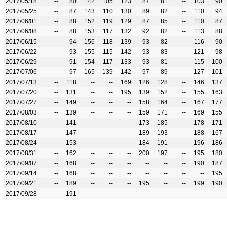
2017/05/18
--
80
142
105
123
87
81
--
103
90
2017/05/25
--
87
143
110
130
89
82
--
110
94
2017/06/01
--
88
152
119
129
87
85
--
110
87
2017/06/08
--
88
153
117
132
92
82
--
113
88
2017/06/15
--
94
156
118
139
93
82
--
116
90
2017/06/22
--
93
155
115
142
93
83
--
121
98
2017/06/29
--
91
154
117
133
93
81
--
115
100
2017/07/06
--
97
165
139
142
97
89
--
127
101
2017/07/13
--
118
--
--
169
126
128
--
146
137
2017/07/20
--
131
--
--
195
139
152
--
155
163
2017/07/27
--
149
--
--
--
158
164
--
167
177
2017/08/03
--
139
--
--
--
159
171
--
169
155
2017/08/10
--
141
--
--
--
173
185
--
178
171
2017/08/17
--
147
--
--
--
189
193
--
188
167
2017/08/24
--
153
--
--
--
184
191
--
196
186
2017/08/31
--
162
--
--
--
200
197
--
195
180
2017/09/07
--
168
--
--
--
--
--
--
190
187
2017/09/14
--
168
--
--
--
--
--
--
--
195
2017/09/21
--
189
--
--
--
195
--
--
199
190
2017/09/28
--
191
--
--
--
--
--
--
--
--