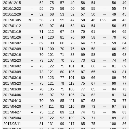
2016/12/15
--
52
75
57
49
56
54
--
56
49
2016/12/22
--
55
75
59
50
58
55
--
55
47
2016/12/29
--
52
68
53
52
57
50
--
49
45
2017/01/05
191
58
73
55
47
58
46
155
48
43
2017/01/12
--
68
97
64
53
63
54
--
56
57
2017/01/19
--
71
112
67
53
70
61
--
64
65
2017/01/26
--
71
120
81
76
60
58
--
70
70
2017/02/02
--
69
100
66
73
64
57
--
59
64
2017/02/09
--
71
100
70
76
69
58
--
66
69
2017/02/16
--
70
101
71
83
69
58
--
65
68
2017/02/23
--
73
107
70
85
73
62
--
74
74
2017/03/02
--
73
122
75
101
81
66
--
81
69
2017/03/09
--
73
121
80
106
87
65
--
93
81
2017/03/16
--
78
123
77
101
80
66
--
89
76
2017/03/23
--
75
121
79
113
75
67
--
90
77
2017/03/30
--
70
105
75
108
77
65
--
84
73
2017/04/06
--
66
97
73
105
74
62
--
81
74
2017/04/13
--
70
99
85
111
67
63
--
78
77
2017/04/20
--
74
111
92
116
86
73
--
97
88
2017/04/27
--
75
112
89
111
74
72
--
96
83
2017/05/04
--
76
122
92
109
75
71
--
89
82
2017/05/11
--
81
131
99
117
85
75
--
100
86