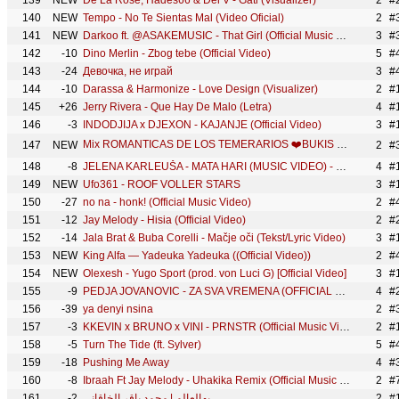
139
NEW
De La Rose, Hades66 & Dei V - Gati (Visualizer)
2
#
140
NEW
Tempo - No Te Sientas Mal (Video Oficial)
2
#
141
NEW
Darkoo ft. @ASAKEMUSIC - That Girl (Official Music Video)
3
#
142
-10
Dino Merlin - Zbog tebe (Official Video)
5
143
-24
Девочка, не играй
3
#
144
-10
Darassa & Harmonize - Love Design (Visualizer)
2
#
145
+26
Jerry Rivera - Que Hay De Malo (Letra)
4
#
146
-3
INDODJIJA x DJEXON - KAJANJE (Official Video)
3
#
Mix ROMANTICAS DE LOS TEMERARIOS ❤️BUKIS ❤️BRONCO ❤️MANDINGO🎵 SUS MEJORES EXITOS
147
NEW
2
#
148
-8
JELENA KARLEUŠA - MATA HARI (MUSIC VIDEO) - ENIGMA (PART 1)
4
149
NEW
Ufo361 - ROOF VOLLER STARS
3
#
150
-27
no na - honk! (Official Music Video)
2
#
151
-12
Jay Melody - Hisia (Official Video)
2
#
152
-14
Jala Brat & Buba Corelli - Mačje oči (Tekst/Lyric Video)
3
#
153
NEW
King Alfa — Yadeuka Yadeuka ((Official Video))
2
#
154
NEW
Olexesh - Yugo Sport (prod. von Luci G) [Official Video]
3
#
155
-9
PEDJA JOVANOVIC - ZA SVA VREMENA (OFFICIAL VIDEO 2026)
4
#
156
-39
ya denyi nsina
2
#
157
-3
KKEVIN x BRUNO x VINI - PRNSTR (Official Music Video)
2
#
158
-5
Turn The Tide (ft. Sylver)
5
#
159
-18
Pushing Me Away
4
#
160
-8
Ibraah Ft Jay Melody - Uhakika Remix (Official Music Video)
2
#
161
-2
يهالعالم | محمد باقر الخاقاني
2
#