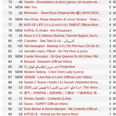
73
-46
Yandel - Encantadora (Letra) | ignora, sin tocarla me acalora
6
#
74
NEW
After You
5
#
Moresson - Street Boss (Original Mix 🎧) | BASS BOOSTED 💀
75
-29
4
#
76
NEW
Alex Rose, Rauw Alejandro & Lenny Tavárez - Toda (Remix) Letra
3
#
77
-30
KISS OF LIFE (키스오브라이프) 'SWEAT' Official Music Video
4
#
78
NEW
KAROL G, Drake - Ahí (Visualizer)
2
#
79
-18
Rana Ji 2.0 | Mahira Sharma | Tanishk Bagchi | Ila Arun | Alka Yagnik | Rajesh Roshan | Indeevar
3
#
80
+50
Cairokee - Tata Tata كايروكي - تاتا تاتا
3
#
81
+20
Yeh Awarapan - Mashup 2.0 | Toh Phir Aao | Dil De Diya Hai | Arijit Singh | Latest 4K Songs
3
82
-13
Jennifer Lopez, Pitbull - On The Floor (Lyrics)
2
#
83
NEW
Cande Gonzalez - Sé Qué Quieres De Mí (Video Oficial)
2
#
84
-9
Barsaat - Banjaare (Official Video)
2
#
85
-26
خد حرير | فلامنكو كوڤر | 3z Production
7
#
86
NEW
Modern Talking - Cheri Cheri Lady (Lyrics)
3
#3
87
NEW
JENNIE - Less than a Lover (Official Lyric Video)
2
#
88
-18
Sardar 2 Teaser | Karthi | SJ Suryah | Malavika Mohanan | Ashika Ranganath | PS Mithran | Sam CS
6
#
89
-15
اه يا حلو - ادم زين الدين | ذا فويس كيدز 2026 - The Voice Kids
2
#
90
+3
勇气｜抒情R&B｜深情对唱｜只要你一个眼神肯定 我的爱就有意义
3
#
91
-71
Romeo Santos - Centavito (Letra)
6
#
92
-10
Sayax - SORRY (Official Video)
3
#4
93
-22
Ervis Behari & Deivis Myslymi - Më Çmënde (Official Music Video 4K)
2
#1
94
-28
KATSEYE - Animal (on the dance floor)
7
#