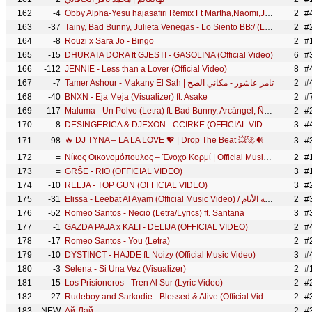
162
-4
Obby Alpha-Yesu hajasafiri Remix Ft Martha,Naomi,Japhet,Asagwile,Godfrey,Kibonge,Simon,Kamala,Stewar
2
#
163
-37
Tainy, Bad Bunny, Julieta Venegas - Lo Siento BB:/ (Letra/Lyrics)
2
#
164
-8
Rouzi x Sara Jo - Bingo
2
#
165
-15
DHURATA DORA ft GJESTI - GASOLINA (Official Video)
6
#
166
-112
JENNIE - Less than a Lover (Official Video)
8
#
167
-7
Tamer Ashour - Makany El Sah | تامر عاشور - مكاني الصح
2
#
168
-40
BNXN - Eja Meja (Visualizer) ft. Asake
2
#
169
-117
Maluma - Un Polvo (Letra) ft. Bad Bunny, Arcángel, Ñengo Flow, De La Ghetto
2
#
170
-8
DESINGERICA & DJEXON - CCIRKE (OFFICIAL VIDEO)
3
🔥 DJ TYNA – LA LA LOVE 💖 | Drop The Beat 💥🚀🔊
171
-98
3
#
172
=
Νίκος Οικονομόπουλος – Ένοχο Κορμί | Official Music Video (4K)
2
#
173
=
GRŠE - RIO (OFFICIAL VIDEO)
3
174
-10
RELJA - TOP GUN (OFFICIAL VIDEO)
3
175
-31
Elissa - Leebat Al Ayam​ (Official Music Video) / اليسا - لعبة الأيام
2
#
176
-52
Romeo Santos - Necio (Letra/Lyrics) ft. Santana
3
#
177
-1
GAZDA PAJA x KALI - DELIJA (OFFICIAL VIDEO)
2
#
178
-17
Romeo Santos - You (Letra)
2
#
179
-10
DYSTINCT - HAJDE ft. Noizy (Official Music Video)
3
#
180
-3
Selena - Si Una Vez (Visualizer)
2
#
181
-15
Los Prisioneros - Tren Al Sur (Lyric Video)
2
#
182
-27
Rudeboy and Sarkodie - Blessed & Alive (Official Video)
2
#
183
NEW
Ай-Лай
2
#