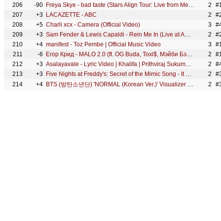
206
-90
Freya Skye - bad taste (Stars Align Tour: Live from Melbourne)
2
#
207
+3
LACAZETTE - ABC
2
#
208
+5
Charli xcx - Camera (Official Video)
3
#
209
+3
Sam Fender & Lewis Capaldi - Rein Me In (Live at American Express Presents BST Hyde Park)
2
#
210
+4
manifest - Toz Pembe | Official Music Video
3
#
211
-6
Егор Крид - MALO 2.0 (ft. OG Buda, Toxi$, Мэйби Бэйби, Baby Cute, Дора, madk1d, тёмный принц) КЛИП
2
#
212
+3
Asalayavale - Lyric Video | Khalifa | Prithviraj Sukumaran|Malvika Sharma | Jakes Bejoy x Sid Sriram
2
#
213
+3
Five Nights at Freddy's: Secret of the Mimic Song - It Doesn't Matter - The Living Tombstone
2
#
214
+4
BTS (방탄소년단) 'NORMAL (Korean Ver.)' Visualizer for ARMY
2
#