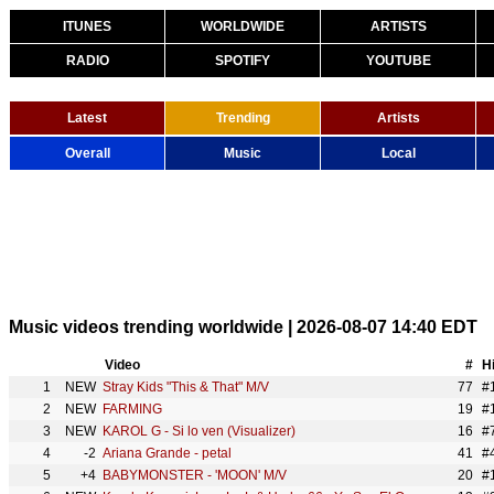
ITUNES
WORLDWIDE
ARTISTS
RADIO
SPOTIFY
YOUTUBE
Latest
Trending
Artists
Overall
Music
Local
Music videos trending worldwide | 2026-08-07 14:40 EDT
Video
#
H
1
NEW
Stray Kids "This & That" M/V
77
#1
2
NEW
FARMING
19
#1
3
NEW
KAROL G - Si lo ven (Visualizer)
16
#
4
-2
Ariana Grande - petal
41
#
5
+4
BABYMONSTER - 'MOON' M/V
20
#