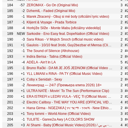
184
-57
ZEROMAX - Go On (Original Mix)
3
#
185
-2
DzhemIL - Faded (Original Mix)
2
#
186
-1
Marek Ztracený - Obuj si mé boty (oficiální lyric video)
2
#
187
-1
Klijent & Voyage - Prada Torbice
2
#
188
-4
Horkýže Slíže - Monte Mabu [oficiálny videoklip]
2
#
189
NEW
Sarkodie - Eno Easy feat. DopeNation (Official Video)
2
#
190
-3
Sara Rikas - V Mojich Snoch (official music video)
2
#
191
+1
Gaulois - 10/10 feat 3robi, Guy2bezbar et Mensa (Clip Officiel)
2
#
192
-1
The Sound of Silence (Afrohouse)
2
#
193
=
Indira Berisa - Tatina (Official Video)
2
#
194
-4
ADÉLA - Ain't In LA
5
#
195
-1
Bruno Rački - DA MI JE JOŠ JEDNOM (Official Video 2026)
2
#
196
+1
YLL LIMANI x RINA - PA TY (Official Music Video)
2
#
197
+1
Coby x Senidah - Sexy
2
#
198
-2
Ленинград — 24/7 (Премьера клипа 2026) 18+
2
#
199
+1
ULTRA NATÉ - Movin’ To The Sun (Performance Clip)
3
#
200
+1
ERA ISTREFI x LEDRI VULA - VEÇ TI (Official Music Video)
2
#
201
-2
Electric Callboy - THE WAY YOU ARE (OFFICIAL VIDEO)
4
#
202
=
Hana Girma - NGEZAKA | ሃና ግርማ - ንገዛኻ - New Ethiopian Tigrigna Music 2026 (Official Video)
2
#
203
+1
Tony Iommi – World Alone (Official Video)
3
#
204
-1
TUL8TE - Garee2a Awy | A COLORS SHOW
3
#
205
+3
Al Shami - Baby [Official Music Video] (2026) / الشامي - بي بي
4
#