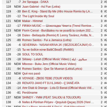
117
-7
Jnr Spragga - DAKA
2
#
118
NEW
Juan Gabriel - Así Fue (Letra)
3
#
119
-30
Ben E. King - Stand By Me (Afro House Remix by LABACK)
6
#
120
-12
The Light Inside My Soul
4
#
121
NEW
Makar - Himmel
3
#
122
-17
FIRIKH MUSIC — Шоколадка Чикита (Trend Remixes) | 2026
2
#
123
NEW
Florin Cercel - Bunătatea nu se poartă la costum 2026 ( Official Video )
2
#
124
-18
Dalex - Bellaquita (Remix) ft. Lenny Tavárez, Anitta, Natti Natasha, Farruko, Justin Quiles(Letra)
3
#
125
-89
Romeo Santos - Fui a Jamaica (Letra)
5
#
126
-6
SEVERINA - ‘NISAM KRIVA JA’ (‘BEZOSJEĆAJNA’) OFFICIAL VIDEO
5
#
127
-15
Ты не бойся ночи BaltiCBeatS (ReMIX)
2
#
128
-28
SOUL TO SOUL
2
#
129
-18
Siilawy - Lelah (Official Music Video) | سيلاوي - ليلة
2
#
130
NEW
Mbosso - Buku Jero (Official Music Video)
3
#
131
-94
Romeo Santos - Que Se Mueran (Letra/Lyrics)
5
#
132
NEW
Qué nos pasó
2
#
133
-8
VOYAGE - ZBOG TEBE (TOUR VIDEO)
5
134
-20
RENATO JAHO FT DJ ILJANO - Ç'JANË ATA
2
#4
135
-14
Amr Diab & Orange - Lola El Banat (Official Music Video) - عمرو دياب واورنچ - لولا البنات
4
#
136
-81
Perdóname
5
#
137
NEW
SHINDY - YMM (FEAT. SALIOU & TOUJOUR)
3
#
138
-9
Nəfəs & Pünhan Piriyev - Qoşulub Qaçaq 2026 (Yeni Klip) 4K
2
#