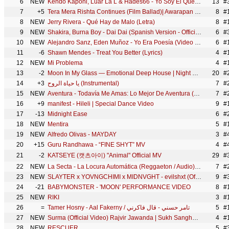
6
NEW
Kendo Kaponi, Luar La L & Hades66 - Yo Soy El Que Eh (Audio)
13
#
7
+5
Tera Mera Rishta Continues (Film Ballad)| Awarapan 2| Emraan, Disha| Mithoon, Saaj, Sayeed, Mustafa
8
#1
8
NEW
Jerry Rivera - Qué Hay de Malo (Letra)
8
#
9
NEW
Shakira, Burna Boy - Dai Dai (Spanish Version - Official Lyric Video)
6
#
10
NEW
Alejandro Sanz, Eden Muñoz - Yo Era Poesía (Video Oficial)
6
#
11
-6
Shawn Mendes - Treat You Better (Lyrics)
4
#
12
NEW
Mi Problema
4
#
13
-2
Moon In My Glass — Emotional Deep House | Night Drive
20
#
14
+3
يا حياة الروح (Instrumental)
7
#
15
NEW
Aventura - Todavía Me Amas: Lo Mejor De Aventura (Álbum Completo) - Mejores Canciones De Aventura
7
#
16
+9
manifest - Hileli | Special Dance Video
9
#
17
-13
Midnight Ease
6
#
18
NEW
Mentira
5
#
19
NEW
Alfredo Olivas - MAYDAY
3
#
20
+15
Guru Randhawa - “FINE SHYT” MV
4
#
21
-2
KATSEYE (캣츠아이) "Animal" Official MV
29
#
22
NEW
La Secta - La Locura Automática (Reggaeton / Audio) ft. Eddie Dee
7
#
23
NEW
SLAYTER x YOVNGCHIMI x MIDNVGHT - evilshxt (Official Video)
9
#
24
-21
BABYMONSTER - 'MOON' PERFORMANCE VIDEO
8
#
25
NEW
RIKI
3
#
26
=
Tamer Hosny - Aal Fakerny / تامر حسني - قال فاكرني
5
#
27
NEW
Surma (Official Video) Rajvir Jawanda | Sukh Sanghera | Dilmaan | Teji Nabheala | Yesha Sagar
4
#
28
NEW
RESCUER
5
#