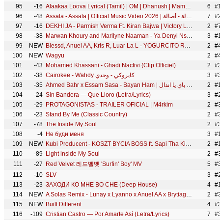
95
-16
Alaakaa Loova Lyrical (Tamil) | OM | Dhanush | Mammootty | Sai Pallavi | Sreeleela | Rajkumar | Sai
6
#
96
-48
Assala - Assala | Official Music Video 2026 | أصالة - أصالة
7
#
97
-16
DEKHI JA - Parmish Verma Ft. Kiran Bajwa | Victory Lap (Official Music Video)
2
#
98
-38
Marwan Khoury and Marilyne Naaman - Ya Denyi Nsina (Official Music Video) | يا دنيي نسينا
3
#
99
NEW
Blessd, Anuel AA, Kris R, Luar La L - YOGURCITO REMIX (Letra/Lyrics) Yan Block
2
#
100
NEW
Wagyu
2
#
101
-43
Mohamed Khassani - Ghadi Nactivi (Clip Officiel)
2
#
102
-38
Cairokee - Wahdy كايروكي - وحدي
3
#
103
-35
Ahmed Bahr x Essam Sasa - Bayan Ham | احمد بحر و عصام صاصا - بيان هام (فيديو كليب) باي باي يا اندال
2
#
104
-24
Sin Bandera — Que Lloro (Letra/Lyrics)
3
105
-29
PROTAGONISTAS - TRAILER OFICIAL | M4rkim
2
#3
106
-23
Stand By Me (Classic Country)
2
#3
107
-78
The Inside My Soul
2
#3
108
-4
Не буди меня
3
#
109
NEW
Kubi Producent - KOSZT BYCIA BOSS ft. Sapi Tha King, Kuqe 2115, Bedoes 2115, Szpaku (Official Video)
2
#
110
-89
Light inside My Soul
2
#3
111
-27
Red Velvet 레드벨벳 'Surfin' Boy' MV
5
#3
112
-10
SLV
3
#
113
-23
ЗАХОДИ КО МНЕ ВО СНЕ (Deep House)
4
#
114
NEW
A Solas Remix - Lunay x Lyanno x Anuel AA x Brytiago x Alex Rose (Letra)
2
#
115
NEW
Built Different
4
#
116
-109
Cristian Castro — Por Amarte Así (Letra/Lyrics)
7
#