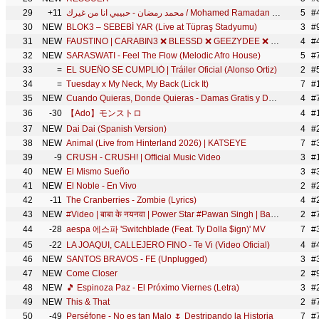
29
+11
محمد رمضان - حبيبي انا من غيرك / Mohamed Ramadan - Habibi Ana Men Gherak
5
#
30
NEW
BLOK3 – SEBEBİ YAR (Live at Tüpraş Stadyumu)
3
#
31
NEW
FAUSTINO | CARABIN3 ❌ BLESSD ❌ GEEZYDEE ❌ TURY ❌ YOUNGFATTY (Video Oficial)
4
#
32
NEW
SARASWATI - Feel The Flow (Melodic Afro House)
5
#
33
=
EL SUEÑO SE CUMPLIÓ | Tráiler Oficial (Alonso Ortiz)
2
#
34
=
Tuesday x My Neck, My Back (Lick It)
7
#
35
NEW
Cuando Quieras, Donde Quieras - Damas Gratis y Dyango (Video Oficial)
4
#7
36
-30
【Ado】モンストロ
4
#
37
NEW
Dai Dai (Spanish Version)
4
#
38
NEW
Animal (Live from Hinterland 2026) | KATSEYE
7
39
-9
CRUSH - CRUSH! | Official Music Video
3
#
40
NEW
El Mismo Sueño
3
#
41
NEW
El Noble - En Vivo
2
#
42
-11
The Cranberries - Zombie (Lyrics)
4
#
43
NEW
#Video | बाबा के नयनवा | Power Star #Pawan Singh | Baba Ke Nayanawa | New Bhojpuri Bolbam Song 2026
2
#
44
-28
aespa 에스파 'Switchblade (Feat. Ty Dolla $ign)' MV
7
#
45
-22
LA JOAQUI, CALLEJERO FINO - Te Vi (Video Oficial)
4
#
46
NEW
SANTOS BRAVOS - FE (Unplugged)
3
#
47
NEW
Come Closer
2
#
48
NEW
🎵 Espinoza Paz - El Próximo Viernes (Letra)
3
#
49
NEW
This & That
2
#
50
-49
Perséfone - No es tan Malo 🌷 Destripando la Historia
7
#