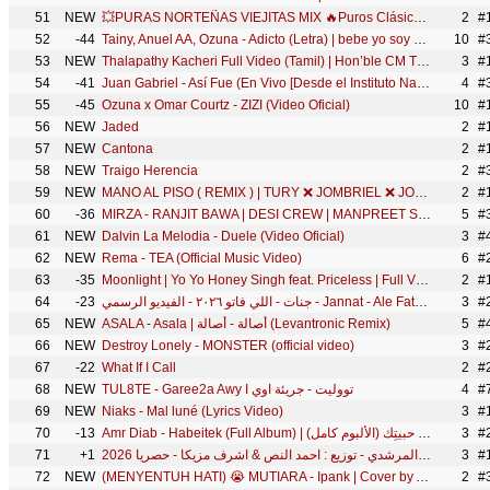
51
NEW
💥PURAS NORTEÑAS VIEJITAS MIX 🔥Puros Clásicos | Tigres, Tucanes, Ramón Ayala ,Invasores, Cardenales
2
#
52
-44
Tainy, Anuel AA, Ozuna - Adicto (Letra) | bebe yo soy adicto a tu piel
10
#3
53
NEW
Thalapathy Kacheri Full Video (Tamil) | Hon’ble CM Thalapathy Vijay| Jana Nayagan| H Vinoth| Anirudh
3
#
54
-41
Juan Gabriel - Así Fue (En Vivo [Desde el Instituto Nacional de Bellas Artes] [Letra/Lyric])
4
#
55
-45
Ozuna x Omar Courtz - ZIZI (Video Oficial)
10
#
56
NEW
Jaded
2
#
57
NEW
Cantona
2
#
58
NEW
Traigo Herencia
2
#
59
NEW
MANO AL PISO ( REMIX ) | TURY ❌ JOMBRIEL ❌ JOTTA
2
#
60
-36
MIRZA - RANJIT BAWA | DESI CREW | MANPREET SAGOO | TRU MAKERS | THE FOLK ERA | LATEST PUNJABI SONGS
5
#
61
NEW
Dalvin La Melodia - Duele (Video Oficial)
3
62
NEW
Rema - TEA (Official Music Video)
6
#
63
-35
Moonlight | Yo Yo Honey Singh feat. Priceless | Full Video
2
#
64
-23
جنات - اللي فاتو ٢٠٢٦ - الفيديو الرسمي - Jannat - Ale Fato 2026 - Official Video
3
#
65
NEW
ASALA - Asala | أصالة - أصالة (Levantronic Remix)
5
#
66
NEW
Destroy Lonely - MONSTER (official video)
3
#
67
-22
What If I Call
2
#
68
NEW
TUL8TE - Garee2a Awy I تووليت - جريئة اوي
4
#
69
NEW
Niaks - Mal luné (Lyrics Video)
3
#
70
-13
Amr Diab - Habeitek (Full Album) | عمرو دياب - حبيتِك (الألبوم كامل)
3
#
71
+1
اركب الدبابه اركب الحصان - حمو المرشدي - توزيع : احمد النص & اشرف مزيكا - حصريا 2026
3
#
72
NEW
(MENYENTUH HATI) 😭 MUTIARA - Ipank | Cover by ALOtone
2
#