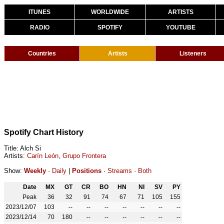
ITUNES
WORLDWIDE
ARTISTS
RADIO
SPOTIFY
YOUTUBE
Countries
Artists
Listeners
Spotify Chart History
Title: Alch Si
Artists:
Carín León
,
Grupo Frontera
Show:
Weekly
·
Daily
|
Positions
·
Streams
·
Both
Date
MX
GT
CR
BO
HN
NI
SV
PY
Peak
36
32
91
74
67
71
105
155
2023/12/07
103
--
--
--
--
--
--
--
2023/12/14
70
180
--
--
--
--
--
--