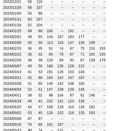
2023/12/21
56
116
--
--
--
--
--
--
2023/12/28
56
107
--
--
--
--
--
--
2024/01/04
55
98
--
--
--
--
--
--
2024/01/11
63
107
--
--
--
--
--
--
2024/01/18
52
104
--
--
--
--
--
--
2024/01/25
49
68
160
--
191
--
--
--
2024/02/01
49
65
143
187
163
177
--
--
2024/02/08
45
50
113
118
127
126
199
--
2024/02/15
36
35
91
74
67
75
110
155
2024/02/22
36
32
93
79
67
71
105
155
2024/02/29
38
38
120
89
92
87
139
179
2024/03/07
40
50
180
130
128
122
--
--
2024/03/14
41
53
191
126
153
140
--
--
2024/03/21
42
66
164
142
167
187
--
--
2024/03/28
41
60
140
142
148
165
--
--
2024/04/04
52
51
147
139
129
145
--
--
2024/04/11
38
32
98
104
87
91
146
--
2024/04/18
46
41
102
141
123
134
--
--
2024/04/25
44
37
109
129
110
116
182
--
2024/05/02
53
45
124
152
119
135
193
--
2024/05/09
87
87
--
--
--
--
--
--
2024/05/16
74
80
161
167
--
--
--
--
2024/05/23
90
74
--
131
--
--
--
--