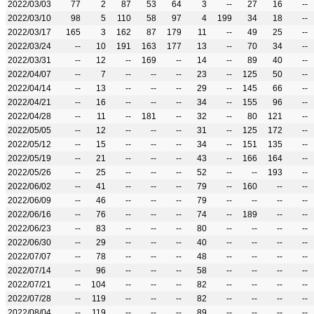
2022/03/03
77
2
87
53
64
3
--
27
16
--
2022/03/10
98
5
110
58
97
4
199
34
18
--
2022/03/17
165
3
162
87
179
11
--
49
25
--
2022/03/24
--
10
191
163
177
13
--
70
34
--
2022/03/31
--
12
--
169
--
14
--
89
40
--
2022/04/07
--
7
--
--
--
23
--
125
50
--
2022/04/14
--
13
--
--
--
29
--
145
66
--
2022/04/21
--
16
--
--
--
34
--
155
96
--
2022/04/28
--
11
--
181
--
32
--
80
121
--
2022/05/05
--
12
--
--
--
31
--
125
172
--
2022/05/12
--
15
--
--
--
34
--
151
135
--
2022/05/19
--
21
--
--
--
43
--
166
164
--
2022/05/26
--
25
--
--
--
52
--
--
193
--
2022/06/02
--
41
--
--
--
79
--
160
--
--
2022/06/09
--
46
--
--
--
79
--
--
--
--
2022/06/16
--
76
--
--
--
74
--
189
--
--
2022/06/23
--
83
--
--
--
80
--
--
--
--
2022/06/30
--
29
--
--
--
40
--
--
--
--
2022/07/07
--
78
--
--
--
48
--
--
--
--
2022/07/14
--
96
--
--
--
58
--
--
--
--
2022/07/21
--
104
--
--
--
82
--
--
--
--
2022/07/28
--
119
--
--
--
82
--
--
--
--
2022/08/04
--
119
--
--
--
89
--
--
--
--