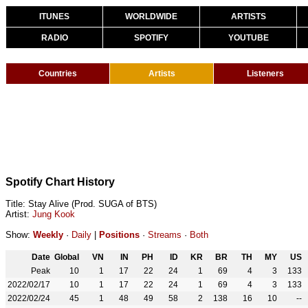
ITUNES
WORLDWIDE
ARTISTS
RADIO
SPOTIFY
YOUTUBE
Countries
Artists
Listeners
Spotify Chart History
Title: Stay Alive (Prod. SUGA of BTS)
Artist:
Jung Kook
Show:
Weekly
·
Daily
|
Positions
·
Streams
·
Both
Date
Global
VN
IN
PH
ID
KR
BR
TH
MY
US
Peak
10
1
17
22
24
1
69
4
3
133
2022/02/17
10
1
17
22
24
1
69
4
3
133
2022/02/24
45
1
48
49
58
2
138
16
10
--