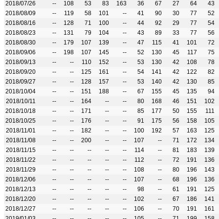
2018/07/26
--
108
53
83
163
36
67
27
64
43
2018/08/09
--
119
58
101
--
41
90
30
77
52
2018/08/16
--
128
71
100
--
44
92
29
77
54
2018/08/23
--
131
79
104
--
43
89
33
77
56
2018/08/30
--
179
107
139
--
47
115
41
101
72
2018/09/06
--
198
107
145
--
52
130
45
117
75
2018/09/13
--
--
110
152
--
53
130
42
108
78
2018/09/20
--
--
125
161
--
54
141
42
122
82
2018/09/27
--
--
128
157
--
53
140
42
130
85
2018/10/04
--
--
151
188
--
67
155
45
135
94
2018/10/11
--
--
164
--
--
80
168
46
151
102
2018/10/18
--
--
171
--
--
85
177
50
155
111
2018/10/25
--
--
176
--
--
91
175
56
158
105
2018/11/01
--
--
182
--
--
100
192
57
163
125
2018/11/08
--
--
200
--
--
107
--
71
172
134
2018/11/15
--
--
--
--
--
114
--
81
183
139
2018/11/22
--
--
--
--
--
112
--
72
191
136
2018/11/29
--
--
--
--
--
108
--
80
196
143
2018/12/06
--
--
--
--
--
107
--
68
196
136
2018/12/13
--
--
--
--
--
98
--
61
191
125
2018/12/20
--
--
--
--
--
102
--
67
186
141
2018/12/27
--
--
--
--
--
106
--
70
191
161
2019/01/03
--
--
--
--
--
105
--
71
199
158