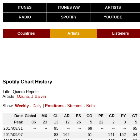
ITUNES
ITUNES WW
ARTISTS
RADIO
SPOTIFY
YOUTUBE
Countries
Artists
Listeners
Spotify Chart History
Title: Quiero Repetir
Artists:
Ozuna
,
J Balvin
Show:
Weekly
·
Daily
|
Positions
·
Streams
·
Both
Date
Global
MX
CL
AR
ES
CO
PE
CR
PY
GT
Peak
86
23
13
12
26
5
22
2
3
5
2017/08/31
--
--
95
--
--
69
--
--
--
65
2017/09/07
--
--
83
162
--
51
--
141
152
54