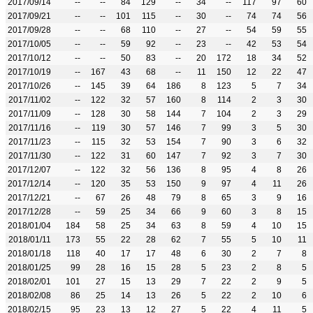
2017/09/14
--
--
84
129
--
34
--
117
97
60
2017/09/21
--
--
101
115
--
30
--
74
74
56
2017/09/28
--
--
68
110
--
27
--
54
59
55
2017/10/05
--
--
59
92
--
23
--
42
53
54
2017/10/12
--
--
50
83
--
20
172
18
34
52
2017/10/19
--
167
43
68
--
11
150
12
22
47
2017/10/26
--
145
39
64
186
8
123
5
7
34
2017/11/02
--
122
32
57
160
8
114
2
3
30
2017/11/09
--
128
30
58
144
7
104
2
3
29
2017/11/16
--
119
30
57
146
7
99
3
5
30
2017/11/23
--
115
32
53
154
7
90
3
6
32
2017/11/30
--
122
31
60
147
7
92
3
7
30
2017/12/07
--
122
32
56
136
8
95
4
8
26
2017/12/14
--
120
35
53
150
9
97
4
11
26
2017/12/21
--
67
26
48
79
8
65
3
9
16
2017/12/28
--
59
25
34
66
9
60
3
8
15
2018/01/04
184
58
25
34
63
8
59
4
10
15
2018/01/11
173
55
22
28
62
7
55
5
10
11
2018/01/18
118
40
17
17
48
6
30
2
7
8
2018/01/25
99
28
16
15
28
5
23
2
8
5
2018/02/01
101
27
15
13
29
7
22
2
9
5
2018/02/08
86
25
14
13
26
5
22
2
10
6
2018/02/15
95
23
13
12
27
5
22
4
11
5