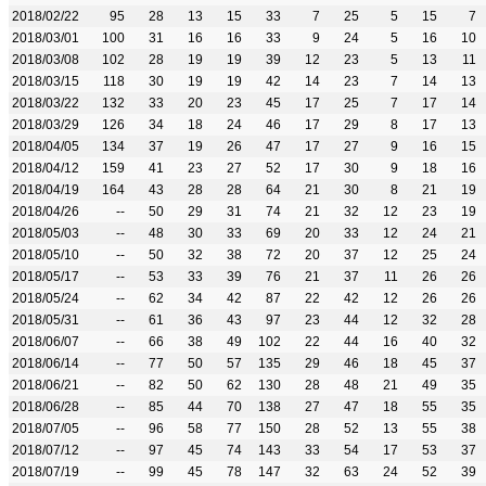
2018/02/22
95
28
13
15
33
7
25
5
15
7
2018/03/01
100
31
16
16
33
9
24
5
16
10
2018/03/08
102
28
19
19
39
12
23
5
13
11
2018/03/15
118
30
19
19
42
14
23
7
14
13
2018/03/22
132
33
20
23
45
17
25
7
17
14
2018/03/29
126
34
18
24
46
17
29
8
17
13
2018/04/05
134
37
19
26
47
17
27
9
16
15
2018/04/12
159
41
23
27
52
17
30
9
18
16
2018/04/19
164
43
28
28
64
21
30
8
21
19
2018/04/26
--
50
29
31
74
21
32
12
23
19
2018/05/03
--
48
30
33
69
20
33
12
24
21
2018/05/10
--
50
32
38
72
20
37
12
25
24
2018/05/17
--
53
33
39
76
21
37
11
26
26
2018/05/24
--
62
34
42
87
22
42
12
26
26
2018/05/31
--
61
36
43
97
23
44
12
32
28
2018/06/07
--
66
38
49
102
22
44
16
40
32
2018/06/14
--
77
50
57
135
29
46
18
45
37
2018/06/21
--
82
50
62
130
28
48
21
49
35
2018/06/28
--
85
44
70
138
27
47
18
55
35
2018/07/05
--
96
58
77
150
28
52
13
55
38
2018/07/12
--
97
45
74
143
33
54
17
53
37
2018/07/19
--
99
45
78
147
32
63
24
52
39