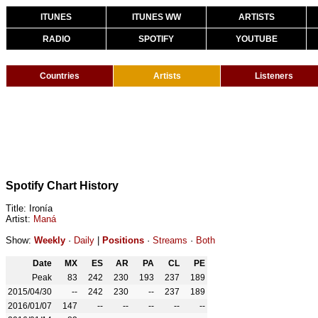
ITUNES
ITUNES WW
ARTISTS
RADIO
SPOTIFY
YOUTUBE
Countries
Artists
Listeners
Spotify Chart History
Title: Ironía
Artist:
Maná
Show:
Weekly
·
Daily
|
Positions
·
Streams
·
Both
Date
MX
ES
AR
PA
CL
PE
Peak
83
242
230
193
237
189
2015/04/30
--
242
230
--
237
189
2016/01/07
147
--
--
--
--
--