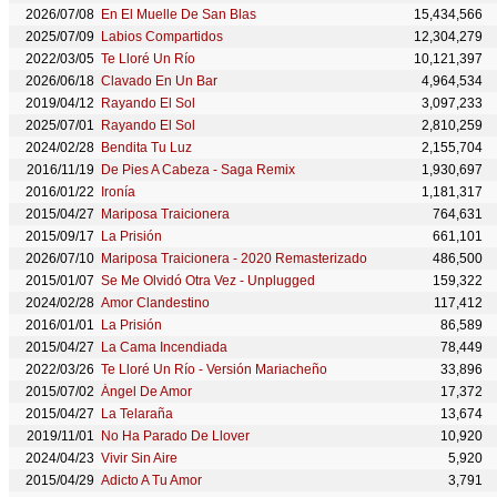
2026/07/08
En El Muelle De San Blas
15,434,566
2025/07/09
Labios Compartidos
12,304,279
2022/03/05
Te Lloré Un Río
10,121,397
2026/06/18
Clavado En Un Bar
4,964,534
2019/04/12
Rayando El Sol
3,097,233
2025/07/01
Rayando El Sol
2,810,259
2024/02/28
Bendita Tu Luz
2,155,704
2016/11/19
De Pies A Cabeza - Saga Remix
1,930,697
2016/01/22
Ironía
1,181,317
2015/04/27
Mariposa Traicionera
764,631
2015/09/17
La Prisión
661,101
2026/07/10
Mariposa Traicionera - 2020 Remasterizado
486,500
2015/01/07
Se Me Olvidó Otra Vez - Unplugged
159,322
2024/02/28
Amor Clandestino
117,412
2016/01/01
La Prisión
86,589
2015/04/27
La Cama Incendiada
78,449
2022/03/26
Te Lloré Un Río - Versión Mariacheño
33,896
2015/07/02
Ángel De Amor
17,372
2015/04/27
La Telaraña
13,674
2019/11/01
No Ha Parado De Llover
10,920
2024/04/23
Vivir Sin Aire
5,920
2015/04/29
Adicto A Tu Amor
3,791