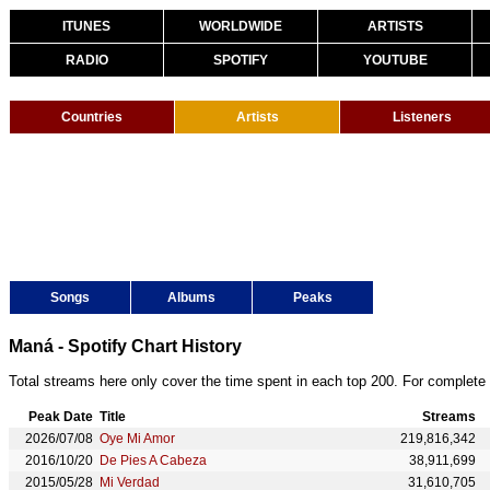
ITUNES
WORLDWIDE
ARTISTS
RADIO
SPOTIFY
YOUTUBE
Countries
Artists
Listeners
Songs
Albums
Peaks
Maná - Spotify Chart History
Total streams here only cover the time spent in each top 200. For complete 
Peak Date
Title
Streams
2026/07/08
Oye Mi Amor
219,816,342
2016/10/20
De Pies A Cabeza
38,911,699
2015/05/28
Mi Verdad
31,610,705