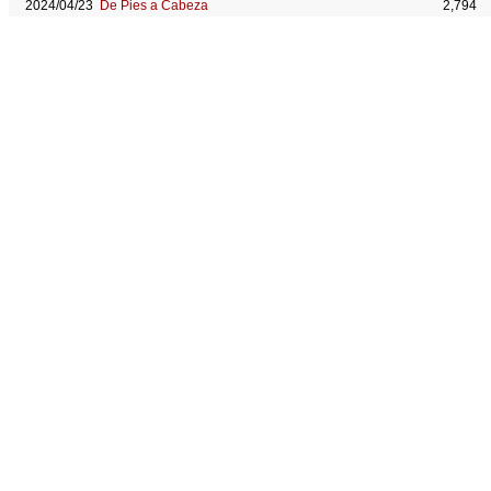
2024/04/23
De Pies a Cabeza
2,794