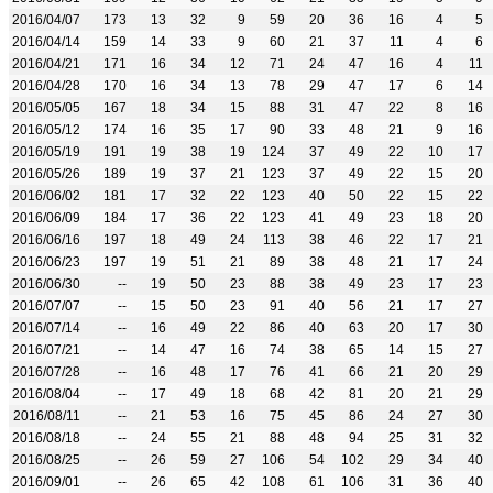
2016/04/07
173
13
32
9
59
20
36
16
4
5
2016/04/14
159
14
33
9
60
21
37
11
4
6
2016/04/21
171
16
34
12
71
24
47
16
4
11
2016/04/28
170
16
34
13
78
29
47
17
6
14
2016/05/05
167
18
34
15
88
31
47
22
8
16
2016/05/12
174
16
35
17
90
33
48
21
9
16
2016/05/19
191
19
38
19
124
37
49
22
10
17
2016/05/26
189
19
37
21
123
37
49
22
15
20
2016/06/02
181
17
32
22
123
40
50
22
15
22
2016/06/09
184
17
36
22
123
41
49
23
18
20
2016/06/16
197
18
49
24
113
38
46
22
17
21
2016/06/23
197
19
51
21
89
38
48
21
17
24
2016/06/30
--
19
50
23
88
38
49
23
17
23
2016/07/07
--
15
50
23
91
40
56
21
17
27
2016/07/14
--
16
49
22
86
40
63
20
17
30
2016/07/21
--
14
47
16
74
38
65
14
15
27
2016/07/28
--
16
48
17
76
41
66
21
20
29
2016/08/04
--
17
49
18
68
42
81
20
21
29
2016/08/11
--
21
53
16
75
45
86
24
27
30
2016/08/18
--
24
55
21
88
48
94
25
31
32
2016/08/25
--
26
59
27
106
54
102
29
34
40
2016/09/01
--
26
65
42
108
61
106
31
36
40