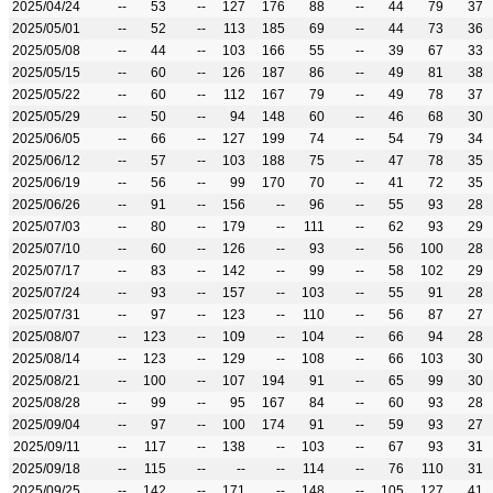
2025/04/24
--
53
--
127
176
88
--
44
79
37
2025/05/01
--
52
--
113
185
69
--
44
73
36
2025/05/08
--
44
--
103
166
55
--
39
67
33
2025/05/15
--
60
--
126
187
86
--
49
81
38
2025/05/22
--
60
--
112
167
79
--
49
78
37
2025/05/29
--
50
--
94
148
60
--
46
68
30
2025/06/05
--
66
--
127
199
74
--
54
79
34
2025/06/12
--
57
--
103
188
75
--
47
78
35
2025/06/19
--
56
--
99
170
70
--
41
72
35
2025/06/26
--
91
--
156
--
96
--
55
93
28
2025/07/03
--
80
--
179
--
111
--
62
93
29
2025/07/10
--
60
--
126
--
93
--
56
100
28
2025/07/17
--
83
--
142
--
99
--
58
102
29
2025/07/24
--
93
--
157
--
103
--
55
91
28
2025/07/31
--
97
--
123
--
110
--
56
87
27
2025/08/07
--
123
--
109
--
104
--
66
94
28
2025/08/14
--
123
--
129
--
108
--
66
103
30
2025/08/21
--
100
--
107
194
91
--
65
99
30
2025/08/28
--
99
--
95
167
84
--
60
93
28
2025/09/04
--
97
--
100
174
91
--
59
93
27
2025/09/11
--
117
--
138
--
103
--
67
93
31
2025/09/18
--
115
--
--
--
114
--
76
110
31
2025/09/25
--
142
--
171
--
148
--
105
127
41