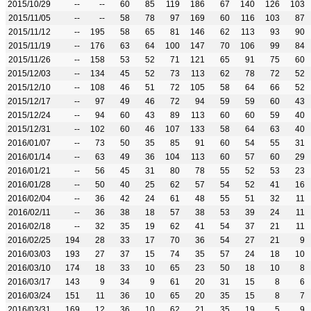
2015/10/29
--
--
60
85
119
186
67
140
126
103
2015/11/05
--
--
58
78
97
169
60
116
103
87
2015/11/12
--
195
58
65
81
146
62
113
93
90
2015/11/19
--
176
63
64
100
147
70
106
99
84
2015/11/26
--
158
53
52
71
121
65
91
75
60
2015/12/03
--
134
45
52
73
113
62
78
72
52
2015/12/10
--
108
46
51
72
105
58
64
66
52
2015/12/17
--
97
49
46
72
94
59
59
60
43
2015/12/24
--
94
60
43
89
113
60
60
59
40
2015/12/31
--
102
60
46
107
133
58
64
63
40
2016/01/07
--
73
50
35
85
91
60
54
55
31
2016/01/14
--
63
49
36
104
113
60
57
60
29
2016/01/21
--
56
45
31
80
78
55
52
53
23
2016/01/28
--
50
40
25
62
57
54
52
41
16
2016/02/04
--
36
42
24
61
48
55
51
32
11
2016/02/11
--
36
38
18
57
38
53
39
24
11
2016/02/18
--
32
35
19
62
41
54
37
21
11
2016/02/25
194
28
33
17
70
36
54
27
21
9
2016/03/03
193
27
37
15
74
35
57
24
18
10
2016/03/10
174
18
33
10
65
23
50
18
10
8
2016/03/17
143
9
34
9
61
20
31
15
8
6
2016/03/24
151
11
36
10
65
20
35
15
8
7
2016/03/31
169
12
36
10
62
21
35
19
5
9