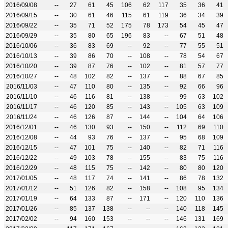
2016/09/08
--
27
61
45
106
62
117
35
36
41
2016/09/15
--
30
61
46
115
61
119
36
34
39
2016/09/22
--
35
71
52
175
78
173
54
45
47
2016/09/29
--
35
80
65
196
83
--
67
51
48
2016/10/06
--
36
83
69
--
92
--
77
55
51
2016/10/13
--
39
86
70
--
108
--
78
54
67
2016/10/20
--
39
87
76
--
102
--
81
57
77
2016/10/27
--
48
102
82
--
137
--
88
67
85
2016/11/03
--
47
110
80
--
135
--
92
66
96
2016/11/10
--
46
116
81
--
138
--
99
63
102
2016/11/17
--
46
120
85
--
143
--
105
63
109
2016/11/24
--
46
126
87
--
144
--
104
64
106
2016/12/01
--
46
130
93
--
150
--
112
69
110
2016/12/08
--
44
93
76
--
137
--
95
68
109
2016/12/15
--
47
101
75
--
140
--
82
71
116
2016/12/22
--
49
103
78
--
155
--
83
75
116
2016/12/29
--
48
115
75
--
142
--
80
80
120
2017/01/05
--
48
117
74
--
141
--
86
78
132
2017/01/12
--
51
126
82
--
158
--
108
95
134
2017/01/19
--
64
133
87
--
171
--
120
110
136
2017/01/26
--
85
137
138
--
--
--
140
118
145
2017/02/02
--
94
160
153
--
--
--
146
131
169