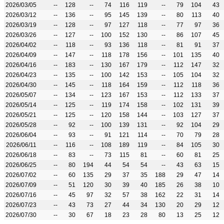
2026/03/05
--
128
--
74
116
119
--
79
104
43
2026/03/12
--
136
--
95
145
139
--
80
113
40
2026/03/19
--
128
--
97
127
118
--
77
97
36
2026/03/26
--
127
--
100
152
130
--
86
107
45
2026/04/02
--
118
--
93
136
118
--
81
91
37
2026/04/09
--
147
--
118
178
156
--
101
135
40
2026/04/16
--
183
--
130
167
179
--
112
147
32
2026/04/23
--
135
--
100
142
153
--
105
104
32
2026/04/30
--
145
--
118
164
159
--
112
118
36
2026/05/07
--
134
--
123
167
153
--
112
133
37
2026/05/14
--
125
--
119
174
158
--
102
131
39
2026/05/21
--
125
--
120
158
144
--
103
127
37
2026/05/28
--
92
--
100
139
131
--
92
104
29
2026/06/04
--
93
--
91
121
114
--
70
79
28
2026/06/11
--
116
--
108
189
119
--
84
105
30
2026/06/18
--
83
--
73
115
81
--
60
81
25
2026/06/25
--
80
194
44
54
54
--
43
63
15
2026/07/02
--
60
135
29
37
35
188
29
47
14
2026/07/09
--
51
120
30
39
40
185
26
38
10
2026/07/16
--
45
97
32
57
38
162
22
31
14
2026/07/23
--
43
73
27
44
34
130
20
29
12
2026/07/30
--
30
67
18
23
28
80
13
25
12