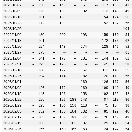
2025/10/02
--
138
--
148
--
161
--
117
135
42
2025/10/09
--
126
--
159
--
182
--
112
145
49
2025/10/16
--
161
--
181
--
--
--
154
174
56
2025/10/23
--
172
--
191
--
--
--
152
182
56
2025/10/30
--
--
--
--
--
--
--
--
--
104
2025/11/06
--
180
--
200
--
193
--
159
170
54
2025/11/13
--
161
--
--
--
--
--
172
173
62
2025/11/20
--
124
--
148
--
174
--
128
146
52
2025/11/27
--
173
--
--
--
--
--
--
--
61
2025/12/04
--
141
--
177
--
181
--
144
159
62
2025/12/11
--
195
--
195
--
--
--
145
181
58
2025/12/18
--
138
--
172
--
167
--
111
148
55
2025/12/25
--
194
--
174
--
182
--
120
171
56
2026/01/01
--
--
--
--
--
160
--
126
177
56
2026/01/08
--
126
--
172
--
160
--
109
149
49
2026/01/15
--
143
--
153
--
153
--
102
125
42
2026/01/22
--
125
--
126
188
143
--
87
113
36
2026/01/29
--
123
--
106
158
118
--
75
104
38
2026/02/05
--
132
--
135
164
132
--
85
129
40
2026/02/12
--
165
--
182
193
177
--
126
142
49
2026/02/19
--
166
--
155
165
187
--
129
145
54
2026/02/26
--
155
--
160
165
163
--
124
142
54