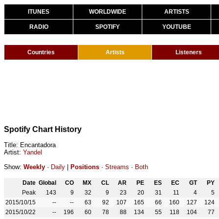
ITUNES
WORLDWIDE
ARTISTS
RADIO
SPOTIFY
YOUTUBE
Countries
Artists
Listeners
Spotify Chart History
Title: Encantadora
Artist:
Yandel
Show:
Weekly
·
Daily
|
Positions
·
Streams
·
Both
Date
Global
CO
MX
CL
AR
PE
ES
EC
GT
PY
Peak
143
9
32
9
23
20
31
11
4
5
2015/10/15
--
--
63
92
107
165
66
160
127
124
2015/10/22
--
196
60
78
88
134
55
118
104
77