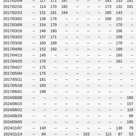
2017/02/09
--
117
171
167
--
--
--
163
133
181
2017/02/16
--
114
170
182
--
--
--
173
132
191
2017/02/23
--
131
181
194
--
--
--
185
143
--
2017/03/02
--
138
176
--
--
--
--
168
151
--
2017/03/09
--
154
179
--
--
--
--
--
170
--
2017/03/16
--
146
180
--
--
--
--
--
166
--
2017/03/23
--
137
171
--
--
--
--
--
158
--
2017/03/30
--
160
189
--
--
--
--
--
179
--
2017/04/06
--
152
192
--
--
--
--
--
169
--
2017/04/13
--
140
--
--
--
--
--
--
160
--
2017/04/20
--
170
--
--
--
--
--
--
181
--
2017/04/27
--
175
--
--
--
--
--
--
--
--
2017/05/04
--
175
--
--
--
--
--
--
--
--
2017/05/11
--
181
--
--
--
--
--
--
--
--
2017/05/18
--
193
--
--
--
--
--
--
--
--
2017/06/01
--
198
--
--
--
--
--
--
--
--
2024/08/08
--
--
--
--
--
--
--
--
--
160
2024/08/15
--
--
--
--
--
--
--
--
--
157
2024/08/22
--
--
--
--
--
--
--
--
--
119
2024/08/29
--
--
--
--
--
--
--
--
--
89
2024/09/05
--
--
--
--
--
--
--
--
--
185
2024/11/07
--
140
--
--
--
--
--
--
136
79
2024/11/14
--
84
--
--
--
163
--
113
97
53