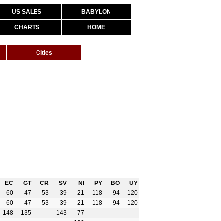
US SALES
BABYLON
CHARTS
HOME
Cities
EC
GT
CR
SV
NI
PY
BO
UY
60
47
53
39
21
118
94
120
60
47
53
39
21
118
94
120
148
135
--
143
77
--
--
--