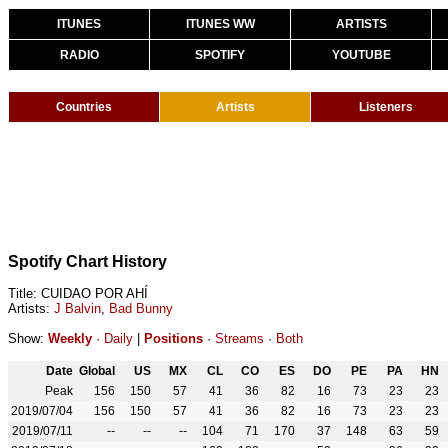
ITUNES
ITUNES WW
ARTISTS
RADIO
SPOTIFY
YOUTUBE
Countries
Artists
Listeners
Spotify Chart History
Title: CUIDAO POR AHÍ
Artists:
J Balvin
,
Bad Bunny
Show:
Weekly
·
Daily
|
Positions
·
Streams
·
Both
Date
Global
US
MX
CL
CO
ES
DO
PE
PA
HN
Peak
156
150
57
41
36
82
16
73
23
23
2019/07/04
156
150
57
41
36
82
16
73
23
23
2019/07/11
--
--
--
104
71
170
37
148
63
59