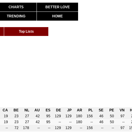
CHARTS
BETTER LOVE
TRENDING
HOME
Top Lists
CA
BE
NL
AU
ES
DE
JP
AR
PL
SE
PE
VN
19
23
27
42
95
129
129
180
156
46
50
97
19
23
27
42
95
--
--
180
--
46
50
--
--
72
178
--
--
129
129
--
156
--
--
97
1