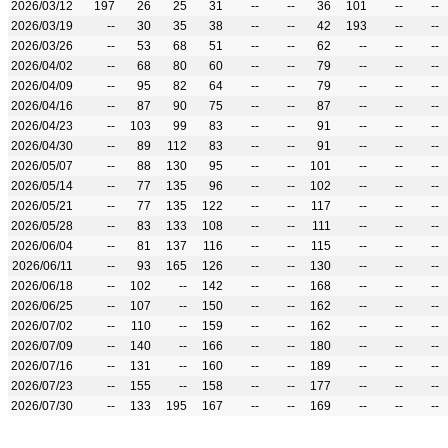
2026/03/12
197
26
25
31
--
--
36
101
--
--
2026/03/19
--
30
35
38
--
--
42
193
--
--
2026/03/26
--
53
68
51
--
--
62
--
--
--
2026/04/02
--
68
80
60
--
--
79
--
--
--
2026/04/09
--
95
82
64
--
--
79
--
--
--
2026/04/16
--
87
90
75
--
--
87
--
--
--
2026/04/23
--
103
99
83
--
--
91
--
--
--
2026/04/30
--
89
112
83
--
--
91
--
--
--
2026/05/07
--
88
130
95
--
--
101
--
--
--
2026/05/14
--
77
135
96
--
--
102
--
--
--
2026/05/21
--
77
135
122
--
--
117
--
--
--
2026/05/28
--
83
133
108
--
--
111
--
--
--
2026/06/04
--
81
137
116
--
--
115
--
--
--
2026/06/11
--
93
165
126
--
--
130
--
--
--
2026/06/18
--
102
--
142
--
--
168
--
--
--
2026/06/25
--
107
--
150
--
--
162
--
--
--
2026/07/02
--
110
--
159
--
--
162
--
--
--
2026/07/09
--
140
--
166
--
--
180
--
--
--
2026/07/16
--
131
--
160
--
--
189
--
--
--
2026/07/23
--
155
--
158
--
--
177
--
--
--
2026/07/30
--
133
195
167
--
--
169
--
--
--