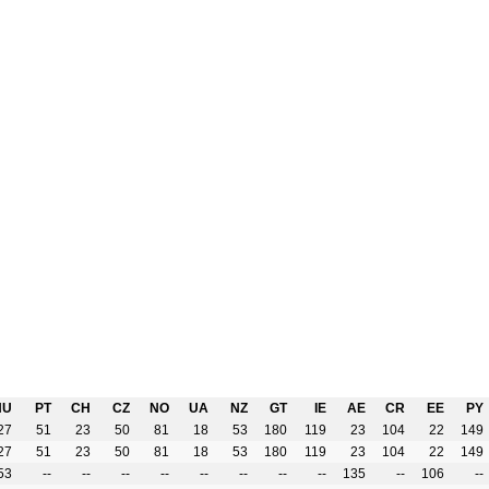
HU
PT
CH
CZ
NO
UA
NZ
GT
IE
AE
CR
EE
PY
27
51
23
50
81
18
53
180
119
23
104
22
149
27
51
23
50
81
18
53
180
119
23
104
22
149
53
--
--
--
--
--
--
--
--
135
--
106
--