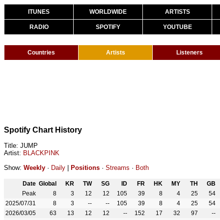
ITUNES
WORLDWIDE
ARTISTS
RADIO
SPOTIFY
YOUTUBE
Countries
Artists
Listeners
Spotify Chart History
Title: JUMP
Artist:
BLACKPINK
Show:
Weekly
·
Daily
|
Positions
·
Streams
·
Both
Date
Global
KR
TW
SG
ID
FR
HK
MY
TH
GB
Peak
8
3
12
12
105
39
8
4
25
54
2025/07/31
8
3
--
--
105
39
8
4
25
54
2026/03/05
63
13
12
12
--
152
17
32
97
--