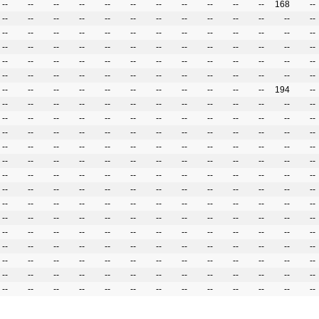
--
--
--
--
--
--
--
--
--
--
--
168
--
--
--
--
--
--
--
--
--
--
--
--
--
--
--
--
--
--
--
--
--
--
--
--
--
--
--
--
--
--
--
--
--
--
--
--
--
--
--
--
--
--
--
--
--
--
--
--
--
--
--
--
--
--
--
--
--
--
--
--
--
--
--
--
--
--
--
--
--
--
--
--
--
--
--
--
--
194
--
--
--
--
--
--
--
--
--
--
--
--
--
--
--
--
--
--
--
--
--
--
--
--
--
--
--
--
--
--
--
--
--
--
--
--
--
--
--
--
--
--
--
--
--
--
--
--
--
--
--
--
--
--
--
--
--
--
--
--
--
--
--
--
--
--
--
--
--
--
--
--
--
--
--
--
--
--
--
--
--
--
--
--
--
--
--
--
--
--
--
--
--
--
--
--
--
--
--
--
--
--
--
--
--
--
--
--
--
--
--
--
--
--
--
--
--
--
--
--
--
--
--
--
--
--
--
--
--
--
--
--
--
--
--
--
--
--
--
--
--
--
--
--
--
--
--
--
--
--
--
--
--
--
--
--
--
--
--
--
--
--
--
--
--
--
--
--
--
--
--
--
--
--
--
--
--
--
--
--
--
--
--