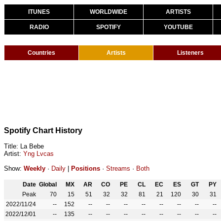
ITUNES
WORLDWIDE
ARTISTS
RADIO
SPOTIFY
YOUTUBE
Countries
Artists
Listeners
Spotify Chart History
Title: La Bebe
Artist:
Yng Lvcas
Show:
Weekly
·
Daily
|
Positions
·
Streams
·
Both
Date
Global
MX
AR
CO
PE
CL
EC
ES
GT
PY
Peak
70
15
51
32
32
81
21
120
30
31
2022/11/24
--
152
--
--
--
--
--
--
--
--
2022/12/01
--
135
--
--
--
--
--
--
--
--