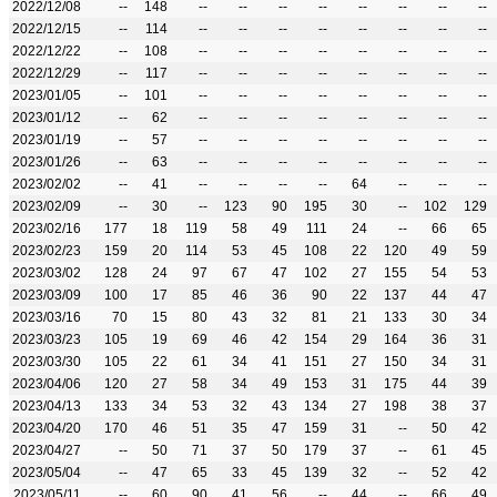
2022/12/08
--
148
--
--
--
--
--
--
--
--
2022/12/15
--
114
--
--
--
--
--
--
--
--
2022/12/22
--
108
--
--
--
--
--
--
--
--
2022/12/29
--
117
--
--
--
--
--
--
--
--
2023/01/05
--
101
--
--
--
--
--
--
--
--
2023/01/12
--
62
--
--
--
--
--
--
--
--
2023/01/19
--
57
--
--
--
--
--
--
--
--
2023/01/26
--
63
--
--
--
--
--
--
--
--
2023/02/02
--
41
--
--
--
--
64
--
--
--
2023/02/09
--
30
--
123
90
195
30
--
102
129
2023/02/16
177
18
119
58
49
111
24
--
66
65
2023/02/23
159
20
114
53
45
108
22
120
49
59
2023/03/02
128
24
97
67
47
102
27
155
54
53
2023/03/09
100
17
85
46
36
90
22
137
44
47
2023/03/16
70
15
80
43
32
81
21
133
30
34
2023/03/23
105
19
69
46
42
154
29
164
36
31
2023/03/30
105
22
61
34
41
151
27
150
34
31
2023/04/06
120
27
58
34
49
153
31
175
44
39
2023/04/13
133
34
53
32
43
134
27
198
38
37
2023/04/20
170
46
51
35
47
159
31
--
50
42
2023/04/27
--
50
71
37
50
179
37
--
61
45
2023/05/04
--
47
65
33
45
139
32
--
52
42
2023/05/11
--
60
90
41
56
--
44
--
66
49