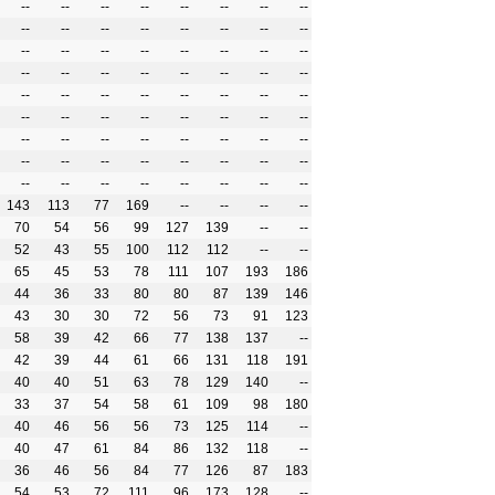
--
--
--
--
--
--
--
--
--
--
--
--
--
--
--
--
--
--
--
--
--
--
--
--
--
--
--
--
--
--
--
--
--
--
--
--
--
--
--
--
--
--
--
--
--
--
--
--
--
--
--
--
--
--
--
--
--
--
--
--
--
--
--
--
--
--
--
--
--
--
--
--
143
113
77
169
--
--
--
--
70
54
56
99
127
139
--
--
52
43
55
100
112
112
--
--
65
45
53
78
111
107
193
186
44
36
33
80
80
87
139
146
43
30
30
72
56
73
91
123
58
39
42
66
77
138
137
--
42
39
44
61
66
131
118
191
40
40
51
63
78
129
140
--
33
37
54
58
61
109
98
180
40
46
56
56
73
125
114
--
40
47
61
84
86
132
118
--
36
46
56
84
77
126
87
183
54
53
72
111
96
173
128
--