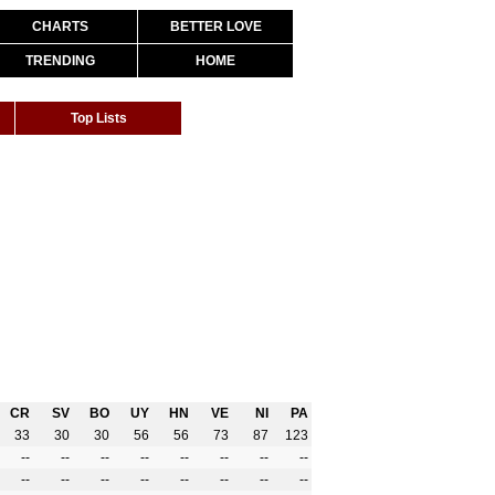
CHARTS
BETTER LOVE
TRENDING
HOME
Top Lists
CR
SV
BO
UY
HN
VE
NI
PA
33
30
30
56
56
73
87
123
--
--
--
--
--
--
--
--
--
--
--
--
--
--
--
--