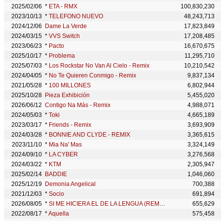
2025/02/06
*
ETA - RMX
100,830,230
2023/10/13
*
TELEFONO NUEVO
48,243,713
2024/12/06
Dame La Verde
17,823,849
2024/03/15
*
VVS Switch
17,208,485
2023/06/23
*
Pacto
16,670,675
2025/10/17
*
Problema
11,295,710
2025/07/03
*
Los Rockstar No Van Al Cielo - Remix
10,210,542
2024/04/05
*
No Te Quieren Conmigo - Remix
9,837,134
2021/05/28
*
100 MILLONES
6,802,944
2025/10/28
Pieza Exhibición
5,455,020
2026/06/12
Contigo Na Más - Remix
4,988,071
2024/05/03
*
Toki
4,665,189
2023/03/17
*
Friends - Remix
3,693,909
2024/03/28
*
BONNIE AND CLYDE - REMIX
3,365,615
2023/11/10
*
Mia Na' Mas
3,324,149
2024/09/10
*
LA CYBER
3,276,568
2024/03/22
*
KTM
2,305,947
2025/02/14
BADDIE
1,046,060
2025/12/19
⁠Demonia Angelical
700,388
2021/12/03
*
Socio
691,894
2026/08/05
*
SI ME HICIERA EL DE LA LENGUA (REMIX)
655,629
2022/08/17
*
Aquella
575,458