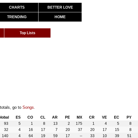
CHARTS
BETTER LOVE
TRENDING
HOME
Top Lists
totals, go to
Songs
.
lobal
ES
CO
CL
AR
PE
MX
CR
VE
EC
PY
93
5
1
8
13
2
175
1
4
5
8
32
4
16
17
7
20
37
20
17
15
8
140
4
64
19
59
17
--
33
10
39
51