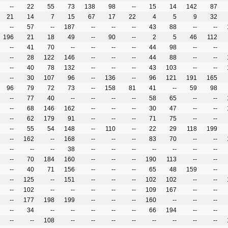
--
22
55
73
138
98
--
15
14
142
87
21
14
7
15
67
17
22
4
5
9
32
--
57
--
187
--
--
--
43
88
--
--
196
21
18
49
--
90
--
2
5
46
112
--
41
70
--
--
--
--
44
98
--
--
--
28
122
146
--
--
--
44
88
--
--
--
40
78
132
--
--
--
43
103
--
--
--
30
107
96
--
136
--
96
121
191
165
96
79
72
73
--
158
81
41
--
59
98
--
77
40
--
--
--
--
58
65
--
--
--
68
146
162
--
--
--
30
47
--
--
--
62
179
91
--
--
--
71
75
--
--
--
55
54
148
--
110
--
22
29
118
199
--
162
--
168
--
--
--
83
70
--
--
--
--
--
38
--
--
--
--
--
--
--
--
70
184
160
--
--
--
190
113
--
--
--
40
71
156
--
--
--
65
48
159
--
--
125
--
151
--
--
--
102
102
--
--
--
102
--
--
--
--
--
109
167
--
--
--
177
198
199
--
--
--
160
--
--
--
--
34
--
--
--
--
--
66
194
--
--
--
--
108
--
--
--
--
--
--
--
--