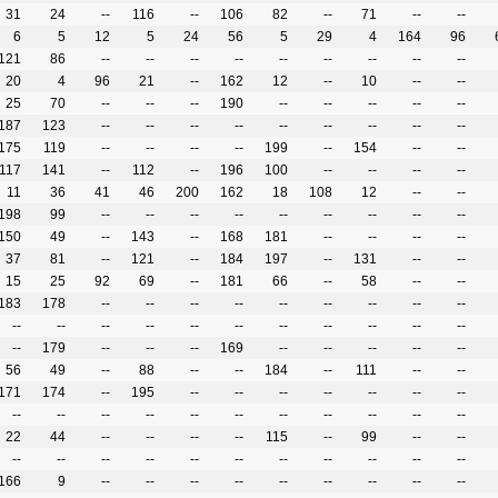
31
24
--
116
--
106
82
--
71
--
--
6
5
12
5
24
56
5
29
4
164
96
121
86
--
--
--
--
--
--
--
--
--
20
4
96
21
--
162
12
--
10
--
--
25
70
--
--
--
190
--
--
--
--
--
187
123
--
--
--
--
--
--
--
--
--
175
119
--
--
--
--
199
--
154
--
--
117
141
--
112
--
196
100
--
--
--
--
11
36
41
46
200
162
18
108
12
--
--
198
99
--
--
--
--
--
--
--
--
--
150
49
--
143
--
168
181
--
--
--
--
37
81
--
121
--
184
197
--
131
--
--
15
25
92
69
--
181
66
--
58
--
--
183
178
--
--
--
--
--
--
--
--
--
--
--
--
--
--
--
--
--
--
--
--
--
179
--
--
--
169
--
--
--
--
--
56
49
--
88
--
--
184
--
111
--
--
171
174
--
195
--
--
--
--
--
--
--
--
--
--
--
--
--
--
--
--
--
--
22
44
--
--
--
--
115
--
99
--
--
--
--
--
--
--
--
--
--
--
--
--
166
9
--
--
--
--
--
--
--
--
--