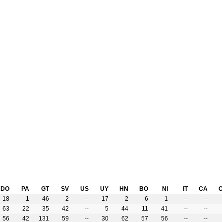
DO
PA
GT
SV
US
UY
HN
BO
NI
IT
CA
18
1
46
2
--
17
2
6
1
--
--
63
22
35
42
--
5
44
11
41
--
--
56
42
131
59
--
30
62
57
56
--
--