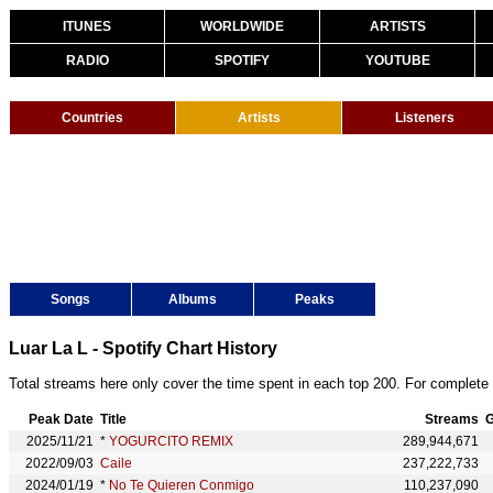
ITUNES
WORLDWIDE
ARTISTS
RADIO
SPOTIFY
YOUTUBE
Countries
Artists
Listeners
Songs
Albums
Peaks
Luar La L - Spotify Chart History
Total streams here only cover the time spent in each top 200. For complete 
Peak Date
Title
Streams
G
2025/11/21
*
YOGURCITO REMIX
289,944,671
2022/09/03
Caile
237,222,733
2024/01/19
*
No Te Quieren Conmigo
110,237,090