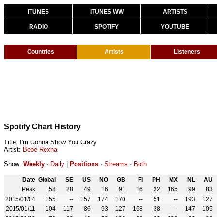
ITUNES
ITUNES WW
ARTISTS
RADIO
SPOTIFY
YOUTUBE
Countries
Artists
Listeners
Spotify Chart History
Title: I'm Gonna Show You Crazy
Artist:
Bebe Rexha
Show:
Weekly
·
Daily
|
Positions
·
Streams
·
Both
Date
Global
SE
US
NO
GB
FI
PH
MX
NL
AU
Peak
58
28
49
16
91
16
32
165
99
83
2015/01/04
155
--
157
174
170
--
51
--
193
127
2015/01/11
104
117
86
93
127
168
38
--
147
105