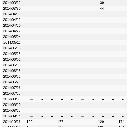
2014/03/23
--
--
--
--
--
--
--
39
--
--
2014/03/30
--
--
--
--
--
--
--
44
--
--
2014/04/06
--
--
--
--
--
--
--
--
--
--
2014/04/13
--
--
--
--
--
--
--
--
--
--
2014/04/20
--
--
--
--
--
--
--
--
--
--
2014/04/27
--
--
--
--
--
--
--
--
--
--
2014/05/04
--
--
--
--
--
--
--
--
--
--
2014/05/11
--
--
--
--
--
--
--
--
--
--
2014/05/18
--
--
--
--
--
--
--
--
--
--
2014/05/25
--
--
--
--
--
--
--
--
--
--
2014/06/01
--
--
--
--
--
--
--
--
--
--
2014/06/08
--
--
--
--
--
--
--
--
--
--
2014/06/15
--
--
--
--
--
--
--
--
--
--
2014/06/22
--
--
--
--
--
--
--
--
--
--
2014/06/29
--
--
--
--
--
--
--
--
--
--
2014/07/06
--
--
--
--
--
--
--
--
--
--
2014/07/27
--
--
--
--
--
--
--
--
--
--
2014/08/03
--
--
--
--
--
--
--
--
--
--
2014/08/10
--
--
--
--
--
--
--
--
--
--
2014/08/17
--
--
--
--
--
--
--
--
--
--
2014/09/14
--
--
--
--
--
--
--
--
--
--
2014/10/26
139
--
--
177
--
--
--
129
--
174