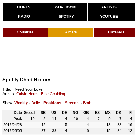
ITUNES
WORLDWIDE
ARTISTS
RADIO
SPOTIFY
YOUTUBE
Countries
Artists
Listeners
Spotify Chart History
Title: I Need Your Love
Artists:
Calvin Harris
,
Ellie Goulding
Show:
Weekly
·
Daily
|
Positions
·
Streams
·
Both
Date
Global
SE
US
DE
NO
GB
ES
MX
DK
FI
Peak
19
2
14
4
10
4
7
9
7
4
2013/04/28
--
42
--
5
--
4
--
18
28
16
2013/05/05
--
27
38
4
--
6
--
15
24
12