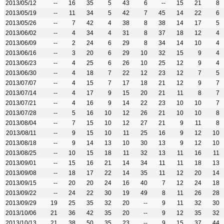
2013/05/12
--
16
35
5
43
6
--
15
21
8
2013/05/19
--
11
34
5
42
7
45
14
22
6
2013/05/26
--
7
42
4
38
8
38
14
17
5
2013/06/02
--
4
34
4
31
8
37
18
12
4
2013/06/09
--
2
24
6
29
8
34
14
10
4
2013/06/16
--
3
20
6
29
10
32
15
9
4
2013/06/23
--
4
25
6
26
10
25
12
9
4
2013/06/30
--
4
18
7
22
12
23
12
7
5
2013/07/07
--
4
15
7
17
18
21
12
9
7
2013/07/14
--
4
17
9
15
20
21
11
8
7
2013/07/21
--
4
16
9
14
22
23
10
10
7
2013/07/28
--
5
16
10
12
26
21
10
10
8
2013/08/04
--
7
15
10
12
27
21
9
11
8
2013/08/11
--
9
15
10
11
25
16
9
12
10
2013/08/18
--
9
14
13
10
30
13
9
12
10
2013/08/25
--
10
15
18
11
32
13
11
16
11
2013/09/01
--
15
16
21
14
34
11
11
18
13
2013/09/08
--
18
17
22
14
35
11
12
20
14
2013/09/15
--
20
20
24
16
40
7
12
24
18
2013/09/22
--
24
22
30
19
49
8
11
26
28
2013/09/29
19
25
35
32
20
--
9
11
32
30
2013/10/06
21
36
42
35
20
--
9
12
35
32
2013/10/13
21
38
50
35
23
--
9
15
37
44