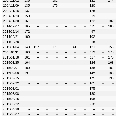
2014/11/02
136
--
--
181
--
--
--
121
--
174
2014/11/09
135
--
--
179
--
--
--
120
--
--
2014/11/16
137
--
--
--
--
--
--
125
--
--
2014/11/23
159
--
--
--
--
--
--
119
--
--
2014/11/30
161
--
--
--
--
--
--
122
--
187
2014/12/07
165
--
--
--
--
--
--
115
--
185
2014/12/14
172
--
--
--
--
--
--
97
--
--
2014/12/21
180
--
--
--
--
--
--
102
--
--
2014/12/28
--
--
--
--
--
--
--
115
--
--
2015/01/04
143
157
--
179
--
141
--
121
--
153
2015/01/11
160
--
--
--
--
--
--
112
--
175
2015/01/18
161
--
--
--
--
--
--
117
--
175
2015/01/25
164
--
--
--
--
--
--
124
--
168
2015/02/01
180
--
--
--
--
--
--
136
--
183
2015/02/08
191
--
--
--
--
--
--
145
--
183
2015/02/15
--
--
--
--
--
--
--
175
--
198
2015/02/22
--
--
--
--
--
--
--
165
--
--
2015/03/01
--
--
--
--
--
--
--
175
--
--
2015/03/08
--
--
--
--
--
--
--
180
--
--
2015/03/15
--
--
--
--
--
--
--
196
--
--
2015/03/22
--
--
--
--
--
--
--
218
--
--
2015/04/30
--
--
--
--
--
--
--
--
--
--
2015/05/07
--
--
--
--
--
--
--
--
--
--