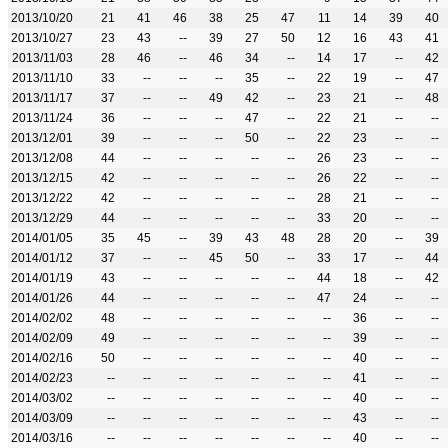
2013/10/20
21
41
46
38
25
47
11
14
39
40
2013/10/27
23
43
--
39
27
50
12
16
43
41
2013/11/03
28
46
--
46
34
--
14
17
--
42
2013/11/10
33
--
--
--
35
--
22
19
--
47
2013/11/17
37
--
--
49
42
--
23
21
--
48
2013/11/24
36
--
--
--
47
--
22
21
--
--
2013/12/01
39
--
--
--
50
--
22
23
--
--
2013/12/08
44
--
--
--
--
--
26
23
--
--
2013/12/15
42
--
--
--
--
--
26
22
--
--
2013/12/22
42
--
--
--
--
--
28
21
--
--
2013/12/29
44
--
--
--
--
--
33
20
--
--
2014/01/05
35
45
--
39
43
48
28
20
--
39
2014/01/12
37
--
--
45
50
--
33
17
--
44
2014/01/19
43
--
--
--
--
--
44
18
--
42
2014/01/26
44
--
--
--
--
--
47
24
--
--
2014/02/02
48
--
--
--
--
--
--
36
--
--
2014/02/09
49
--
--
--
--
--
--
39
--
--
2014/02/16
50
--
--
--
--
--
--
40
--
--
2014/02/23
--
--
--
--
--
--
--
41
--
--
2014/03/02
--
--
--
--
--
--
--
40
--
--
2014/03/09
--
--
--
--
--
--
--
43
--
--
2014/03/16
--
--
--
--
--
--
--
40
--
--