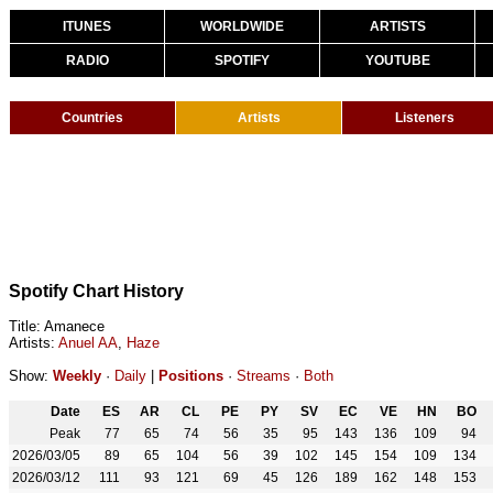
ITUNES
WORLDWIDE
ARTISTS
RADIO
SPOTIFY
YOUTUBE
Countries
Artists
Listeners
Spotify Chart History
Title: Amanece
Artists:
Anuel AA
,
Haze
Show:
Weekly
·
Daily
|
Positions
·
Streams
·
Both
Date
ES
AR
CL
PE
PY
SV
EC
VE
HN
BO
Peak
77
65
74
56
35
95
143
136
109
94
2026/03/05
89
65
104
56
39
102
145
154
109
134
2026/03/12
111
93
121
69
45
126
189
162
148
153