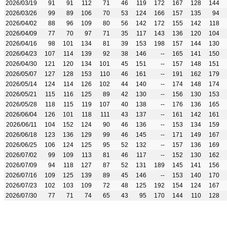
2026/03/19
91
91
112
71
46
119
172
167
128
144
2026/03/26
99
89
106
70
53
124
166
157
135
94
2026/04/02
88
96
109
80
56
142
172
155
142
118
2026/04/09
77
70
97
71
35
117
143
136
120
104
2026/04/16
98
101
134
81
39
153
198
157
144
130
2026/04/23
107
114
139
92
38
146
--
165
141
150
2026/04/30
121
120
134
101
45
151
--
157
148
151
2026/05/07
127
128
153
110
46
161
--
191
162
179
2026/05/14
124
114
126
102
44
140
--
174
148
174
2026/05/21
115
116
125
89
42
130
--
156
130
153
2026/05/28
118
115
119
107
40
138
--
176
136
165
2026/06/04
126
101
118
111
43
137
--
161
142
161
2026/06/11
104
152
124
90
46
136
--
153
134
159
2026/06/18
123
136
129
99
46
145
--
171
149
167
2026/06/25
106
124
125
95
52
132
--
157
136
169
2026/07/02
99
109
113
81
46
117
--
152
130
162
2026/07/09
94
118
127
87
52
131
189
145
141
156
2026/07/16
109
125
139
89
45
146
--
153
140
170
2026/07/23
102
103
109
72
48
125
192
154
124
167
2026/07/30
77
71
74
65
43
95
170
144
110
128