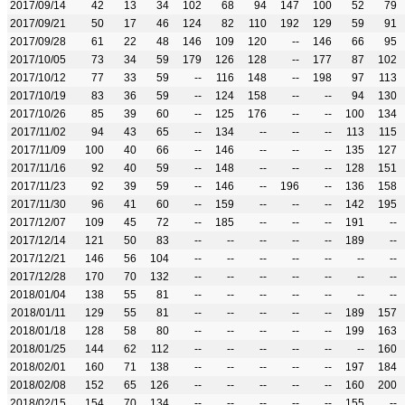
2017/09/14
42
13
34
102
68
94
147
100
52
79
2017/09/21
50
17
46
124
82
110
192
129
59
91
2017/09/28
61
22
48
146
109
120
--
146
66
95
2017/10/05
73
34
59
179
126
128
--
177
87
102
2017/10/12
77
33
59
--
116
148
--
198
97
113
2017/10/19
83
36
59
--
124
158
--
--
94
130
2017/10/26
85
39
60
--
125
176
--
--
100
134
2017/11/02
94
43
65
--
134
--
--
--
113
115
2017/11/09
100
40
66
--
146
--
--
--
135
127
2017/11/16
92
40
59
--
148
--
--
--
128
151
2017/11/23
92
39
59
--
146
--
196
--
136
158
2017/11/30
96
41
60
--
159
--
--
--
142
195
2017/12/07
109
45
72
--
185
--
--
--
191
--
2017/12/14
121
50
83
--
--
--
--
--
189
--
2017/12/21
146
56
104
--
--
--
--
--
--
--
2017/12/28
170
70
132
--
--
--
--
--
--
--
2018/01/04
138
55
81
--
--
--
--
--
--
--
2018/01/11
129
55
81
--
--
--
--
--
189
157
2018/01/18
128
58
80
--
--
--
--
--
199
163
2018/01/25
144
62
112
--
--
--
--
--
--
160
2018/02/01
160
71
138
--
--
--
--
--
197
184
2018/02/08
152
65
126
--
--
--
--
--
160
200
2018/02/15
154
70
134
--
--
--
--
--
155
--