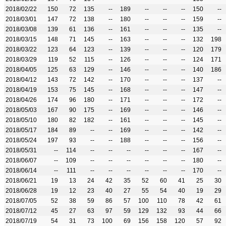
2018/02/22
150
72
135
--
189
--
--
--
150
--
2018/03/01
147
72
138
--
180
--
--
--
159
--
2018/03/08
139
61
136
--
161
--
--
--
135
--
2018/03/15
148
71
145
--
163
--
--
--
132
198
2018/03/22
123
64
123
--
139
--
--
--
120
179
2018/03/29
119
52
115
--
126
--
--
--
124
171
2018/04/05
125
63
129
--
146
--
--
--
140
186
2018/04/12
143
72
142
--
170
--
--
--
137
--
2018/04/19
153
75
145
--
168
--
--
--
147
--
2018/04/26
174
96
180
--
171
--
--
--
172
--
2018/05/03
167
90
175
--
169
--
--
--
146
--
2018/05/10
180
82
182
--
161
--
--
--
145
--
2018/05/17
184
89
--
--
169
--
--
--
142
--
2018/05/24
197
93
--
--
188
--
--
--
156
--
2018/05/31
--
114
--
--
--
--
--
--
167
--
2018/06/07
--
109
--
--
--
--
--
--
180
--
2018/06/14
--
111
--
--
--
--
--
--
170
--
2018/06/21
19
13
24
42
35
52
60
41
25
30
2018/06/28
19
12
23
40
27
55
54
40
19
29
2018/07/05
52
38
59
86
57
100
110
78
42
61
2018/07/12
45
27
63
97
59
129
132
93
44
66
2018/07/19
54
31
73
100
69
156
158
120
57
92