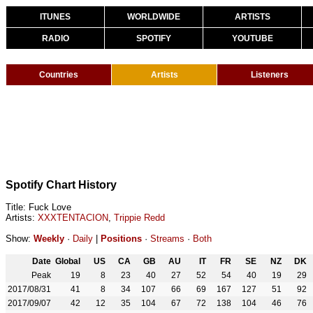
ITUNES
WORLDWIDE
ARTISTS
RADIO
SPOTIFY
YOUTUBE
Countries
Artists
Listeners
Spotify Chart History
Title: Fuck Love
Artists:
XXXTENTACION
,
Trippie Redd
Show:
Weekly
·
Daily
|
Positions
·
Streams
·
Both
Date
Global
US
CA
GB
AU
IT
FR
SE
NZ
DK
Peak
19
8
23
40
27
52
54
40
19
29
2017/08/31
41
8
34
107
66
69
167
127
51
92
2017/09/07
42
12
35
104
67
72
138
104
46
76