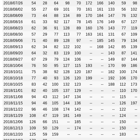
2018/07/26
54
28
64
98
70
172
166
140
59
98
2018/08/02
55
27
69
101
70
161
161
133
56
102
2018/08/09
73
44
88
134
89
170
184
147
76
132
2018/08/16
61
33
92
117
78
145
176
149
67
127
2018/08/23
62
36
91
128
89
160
176
143
77
119
2018/08/30
57
29
77
113
77
163
161
131
67
109
2018/09/06
71
40
89
128
97
--
185
145
79
134
2018/09/13
62
34
82
122
102
--
168
142
85
139
2018/09/20
64
32
83
119
100
--
--
143
87
141
2018/09/27
67
29
79
124
106
--
--
149
87
144
2018/10/04
76
50
95
127
115
193
--
170
99
186
2018/10/11
75
38
92
128
120
187
--
182
100
174
2018/10/18
77
40
93
126
120
199
--
192
106
170
2018/10/25
83
42
100
132
123
--
--
188
112
173
2018/11/01
82
40
105
137
129
--
--
--
110
170
2018/11/08
94
43
112
147
134
--
--
--
115
--
2018/11/15
94
46
105
144
136
--
--
--
126
197
2018/11/22
96
46
108
174
142
--
--
--
122
--
2018/11/29
108
47
119
181
149
--
--
--
124
--
2018/12/06
126
66
151
--
185
--
--
--
150
--
2018/12/13
109
50
129
--
174
--
--
--
150
--
2018/12/20
125
59
159
--
--
--
--
--
183
--