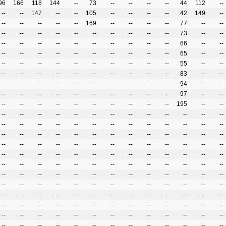
96
166
118
144
--
73
--
--
--
--
44
112
--
--
--
147
--
--
105
--
--
--
--
42
149
--
--
--
--
--
--
169
--
--
--
--
77
--
--
--
--
--
--
--
--
--
--
--
--
73
--
--
--
--
--
--
--
--
--
--
--
--
66
--
--
--
--
--
--
--
--
--
--
--
--
65
--
--
--
--
--
--
--
--
--
--
--
--
55
--
--
--
--
--
--
--
--
--
--
--
--
83
--
--
--
--
--
--
--
--
--
--
--
--
94
--
--
--
--
--
--
--
--
--
--
--
--
97
--
--
--
--
--
--
--
--
--
--
--
--
195
--
--
--
--
--
--
--
--
--
--
--
--
--
--
--
--
--
--
--
--
--
--
--
--
--
--
--
--
--
--
--
--
--
--
--
--
--
--
--
--
--
--
--
--
--
--
--
--
--
--
--
--
--
--
--
--
--
--
--
--
--
--
--
--
--
--
--
--
--
--
--
--
--
--
--
--
--
--
--
--
--
--
--
--
--
--
--
--
--
--
--
--
--
--
--
--
--
--
--
--
--
--
--
--
--
--
--
--
--
--
--
--
--
--
--
--
--
--
--
--
--
--
--
--
--
--
--
--
--
--
--
--
--
--
--
--
--
--
--
--
--
--
--
--
--
--
--
--
--
--
--
--
--
--
--
--
--
--