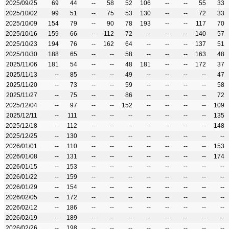
2025/09/25
69
44
--
58
52
106
--
--
55
33
2025/10/02
99
51
--
75
53
130
--
--
72
33
2025/10/09
154
79
--
90
78
193
--
--
117
70
2025/10/16
159
66
--
112
72
--
--
--
140
57
2025/10/23
194
76
--
162
64
--
--
--
137
51
2025/10/30
188
65
--
--
58
--
--
--
163
48
2025/11/06
181
54
--
--
48
181
--
--
172
37
2025/11/13
--
85
--
--
49
--
--
--
--
47
2025/11/20
--
73
--
--
59
--
--
--
--
58
2025/11/27
--
75
--
--
86
--
--
--
--
72
2025/12/04
--
97
--
--
152
--
--
--
--
109
2025/12/11
--
111
--
--
--
--
--
--
--
135
2025/12/18
--
112
--
--
--
--
--
--
--
148
2025/12/25
--
130
--
--
--
--
--
--
--
--
2026/01/01
--
110
--
--
--
--
--
--
--
153
2026/01/08
--
131
--
--
--
--
--
--
--
174
2026/01/15
--
153
--
--
--
--
--
--
--
--
2026/01/22
--
159
--
--
--
--
--
--
--
--
2026/01/29
--
154
--
--
--
--
--
--
--
--
2026/02/05
--
172
--
--
--
--
--
--
--
--
2026/02/12
--
186
--
--
--
--
--
--
--
--
2026/02/19
--
189
--
--
--
--
--
--
--
--
2026/02/26
--
198
--
--
--
--
--
--
--
--