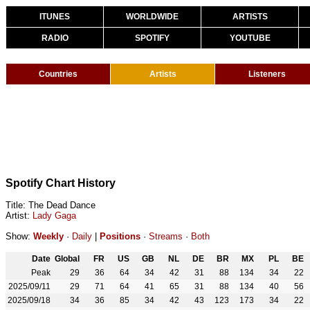
ITUNES
WORLDWIDE
ARTISTS
RADIO
SPOTIFY
YOUTUBE
Countries
Artists
Listeners
Spotify Chart History
Title: The Dead Dance
Artist:
Lady Gaga
Show:
Weekly
·
Daily
|
Positions
·
Streams
·
Both
Date
Global
FR
US
GB
NL
DE
BR
MX
PL
BE
Peak
29
36
64
34
42
31
88
134
34
22
2025/09/11
29
71
64
41
65
31
88
134
40
56
2025/09/18
34
36
85
34
42
43
123
173
34
22