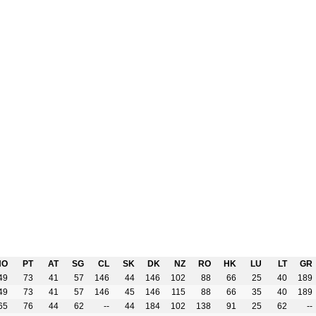
NO
PT
AT
SG
CL
SK
DK
NZ
RO
HK
LU
LT
GR
49
73
41
57
146
44
146
102
88
66
25
40
189
49
73
41
57
146
45
146
115
88
66
35
40
189
65
76
44
62
--
44
184
102
138
91
25
62
--