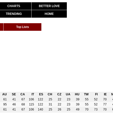
CHARTS
BETTER LOVE
TRENDING
HOME
Top Lists
AU
SE
CA
IT
ES
CH
CZ
UA
HU
TW
FI
IE
61
41
67
106
122
25
22
23
39
55
52
70
95
46
68
115
122
31
22
23
39
55
52
77
61
41
67
106
140
25
26
25
49
70
73
70