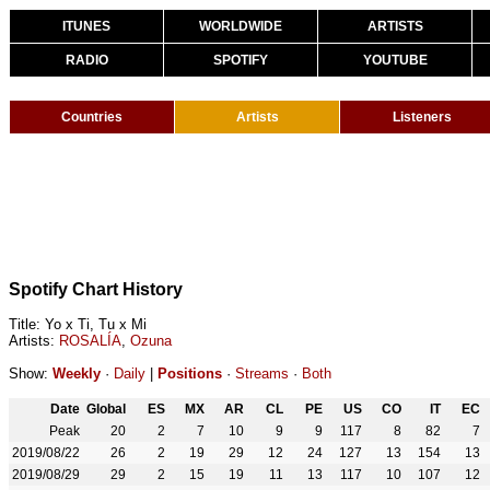
ITUNES
WORLDWIDE
ARTISTS
RADIO
SPOTIFY
YOUTUBE
Countries
Artists
Listeners
Spotify Chart History
Title: Yo x Ti, Tu x Mi
Artists:
ROSALÍA
,
Ozuna
Show:
Weekly
·
Daily
|
Positions
·
Streams
·
Both
Date
Global
ES
MX
AR
CL
PE
US
CO
IT
EC
Peak
20
2
7
10
9
9
117
8
82
7
2019/08/22
26
2
19
29
12
24
127
13
154
13
2019/08/29
29
2
15
19
11
13
117
10
107
12