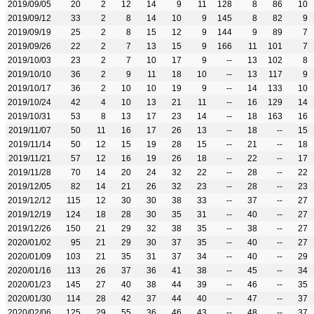
2019/09/05
20
2
12
14
9
11
128
8
86
10
2019/09/12
33
2
8
14
10
9
145
8
82
9
2019/09/19
25
2
8
15
12
9
144
9
89
7
2019/09/26
22
2
7
13
15
9
166
11
101
7
2019/10/03
23
2
7
10
17
9
--
13
102
8
2019/10/10
36
2
9
11
18
10
--
13
117
9
2019/10/17
36
2
10
10
19
9
--
14
133
10
2019/10/24
42
4
10
13
21
11
--
16
129
14
2019/10/31
53
8
13
17
23
14
--
18
163
16
2019/11/07
50
11
16
17
26
13
--
18
--
15
2019/11/14
50
12
15
19
28
15
--
21
--
18
2019/11/21
57
12
16
19
26
18
--
22
--
17
2019/11/28
70
14
20
24
32
22
--
28
--
22
2019/12/05
82
14
21
26
32
23
--
28
--
23
2019/12/12
115
12
30
30
38
33
--
37
--
27
2019/12/19
124
18
28
30
35
31
--
40
--
27
2019/12/26
150
21
29
32
38
35
--
38
--
27
2020/01/02
95
21
29
30
37
35
--
40
--
27
2020/01/09
103
21
35
31
37
34
--
40
--
29
2020/01/16
113
26
37
36
41
38
--
45
--
34
2020/01/23
145
27
40
38
44
39
--
46
--
35
2020/01/30
114
28
42
37
44
40
--
47
--
37
2020/02/06
125
29
55
36
46
43
--
48
--
37