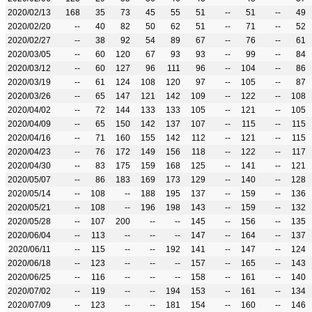
2020/02/13
168
35
73
45
55
51
--
51
--
49
2020/02/20
--
40
82
50
62
51
--
71
--
52
2020/02/27
--
38
92
54
89
67
--
76
--
61
2020/03/05
--
60
120
67
93
93
--
99
--
84
2020/03/12
--
60
127
96
111
96
--
104
--
86
2020/03/19
--
61
124
108
120
97
--
105
--
87
2020/03/26
--
65
147
121
142
109
--
122
--
108
2020/04/02
--
72
144
133
133
105
--
121
--
105
2020/04/09
--
65
150
142
137
107
--
115
--
115
2020/04/16
--
71
160
155
142
112
--
121
--
115
2020/04/23
--
76
172
149
156
118
--
122
--
117
2020/04/30
--
83
175
159
168
125
--
141
--
121
2020/05/07
--
86
183
169
173
129
--
140
--
128
2020/05/14
--
108
--
188
195
137
--
159
--
136
2020/05/21
--
108
--
196
198
143
--
159
--
132
2020/05/28
--
107
200
--
--
145
--
156
--
135
2020/06/04
--
113
--
--
--
147
--
164
--
137
2020/06/11
--
115
--
--
192
141
--
147
--
124
2020/06/18
--
123
--
--
--
157
--
165
--
143
2020/06/25
--
116
--
--
--
158
--
161
--
140
2020/07/02
--
119
--
--
194
153
--
161
--
134
2020/07/09
--
123
--
--
181
154
--
160
--
146