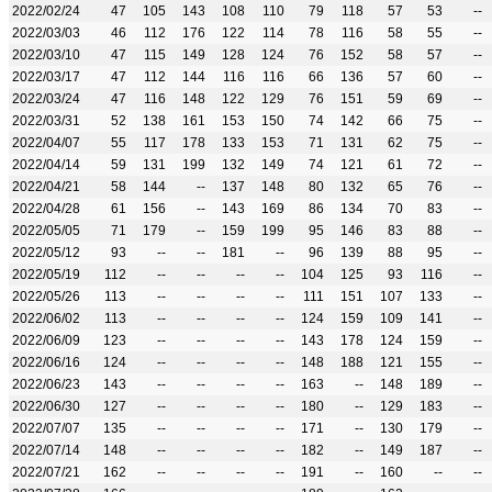
2022/02/24
47
105
143
108
110
79
118
57
53
--
2022/03/03
46
112
176
122
114
78
116
58
55
--
2022/03/10
47
115
149
128
124
76
152
58
57
--
2022/03/17
47
112
144
116
116
66
136
57
60
--
2022/03/24
47
116
148
122
129
76
151
59
69
--
2022/03/31
52
138
161
153
150
74
142
66
75
--
2022/04/07
55
117
178
133
153
71
131
62
75
--
2022/04/14
59
131
199
132
149
74
121
61
72
--
2022/04/21
58
144
--
137
148
80
132
65
76
--
2022/04/28
61
156
--
143
169
86
134
70
83
--
2022/05/05
71
179
--
159
199
95
146
83
88
--
2022/05/12
93
--
--
181
--
96
139
88
95
--
2022/05/19
112
--
--
--
--
104
125
93
116
--
2022/05/26
113
--
--
--
--
111
151
107
133
--
2022/06/02
113
--
--
--
--
124
159
109
141
--
2022/06/09
123
--
--
--
--
143
178
124
159
--
2022/06/16
124
--
--
--
--
148
188
121
155
--
2022/06/23
143
--
--
--
--
163
--
148
189
--
2022/06/30
127
--
--
--
--
180
--
129
183
--
2022/07/07
135
--
--
--
--
171
--
130
179
--
2022/07/14
148
--
--
--
--
182
--
149
187
--
2022/07/21
162
--
--
--
--
191
--
160
--
--