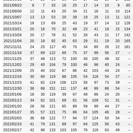
2021/09/23
8
7
33
16
25
17
14
10
9
85
2021/09/30
12
11
43
20
34
21
18
11
10
114
2021/10/07
13
13
53
20
39
19
25
13
11
121
2021/10/14
18
13
69
25
43
19
37
14
12
126
2021/10/21
20
16
70
32
49
23
41
18
15
134
2021/10/28
20
17
78
31
52
26
43
21
17
142
2021/11/04
20
18
92
45
63
29
51
19
20
165
2021/11/11
24
25
117
45
70
34
80
26
22
181
2021/11/18
37
69
122
69
75
37
99
56
27
--
2021/11/25
37
48
113
72
100
40
105
48
32
--
2021/12/02
29
40
104
79
100
46
96
40
24
--
2021/12/09
25
40
102
67
86
42
103
44
24
--
2021/12/16
30
66
119
88
105
54
118
54
27
--
2021/12/23
41
82
124
106
123
56
97
73
39
--
2021/12/30
38
68
151
111
137
48
99
88
54
--
2022/01/06
18
30
119
39
67
48
86
24
20
--
2022/01/13
34
62
101
69
81
56
109
51
31
--
2022/01/20
28
56
121
65
89
59
99
44
27
--
2022/01/27
35
57
121
75
86
64
105
46
28
--
2022/02/03
36
68
122
77
94
57
124
50
34
--
2022/02/10
41
79
131
89
97
64
125
56
43
--
2022/02/17
42
98
133
103
105
76
119
63
49
--