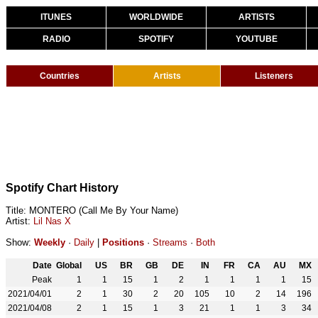
ITUNES
WORLDWIDE
ARTISTS
RADIO
SPOTIFY
YOUTUBE
Countries
Artists
Listeners
Spotify Chart History
Title: MONTERO (Call Me By Your Name)
Artist:
Lil Nas X
Show:
Weekly
·
Daily
|
Positions
·
Streams
·
Both
Date
Global
US
BR
GB
DE
IN
FR
CA
AU
MX
Peak
1
1
15
1
2
1
1
1
1
15
2021/04/01
2
1
30
2
20
105
10
2
14
196
2021/04/08
2
1
15
1
3
21
1
1
3
34