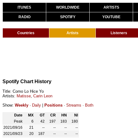
ITUNES
WORLDWIDE
ARTISTS
RADIO
SPOTIFY
YOUTUBE
Countries
Artists
Listeners
Spotify Chart History
Title: Como Lo Hice Yo
Artists:
Matisse
,
Carin Leon
Show:
Weekly
·
Daily
|
Positions
·
Streams
·
Both
Date
MX
GT
CR
HN
NI
Peak
6
42
197
183
180
2021/09/16
21
--
--
--
--
2021/09/23
20
187
--
--
--