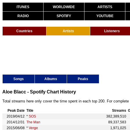
ITUNES
WORLDWIDE
ARTISTS
RADIO
SPOTIFY
YOUTUBE
Countries
Artists
Listeners
Songs
Albums
Peaks
Aloe Blacc - Spotify Chart History
Total streams here only cover the time spent in each top 200. For complete 
Peak Date
Title
Streams
G
2019/04/12
*
SOS
382,389,510
2014/12/31
The Man
89,337,583
2015/06/08
*
Verge
1,971,025