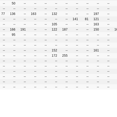
--
50
--
--
--
--
--
--
--
--
--
--
--
--
--
--
--
--
--
--
--
--
77
136
--
163
--
132
--
--
--
197
--
--
--
--
--
--
--
--
141
81
121
--
--
--
--
--
--
105
--
--
--
163
--
--
166
191
--
--
122
187
--
--
150
--
1
--
95
--
--
--
--
--
--
--
--
--
--
--
--
--
--
--
--
--
--
--
--
--
--
--
--
--
--
--
--
--
--
--
--
--
--
--
--
152
--
--
--
161
--
--
--
--
--
--
172
255
--
--
--
--
--
--
--
--
--
--
--
--
--
--
--
--
--
--
--
--
--
--
--
--
--
--
--
--
--
--
--
--
--
--
--
--
--
--
--
--
--
--
--
--
--
--
--
--
--
--
--
--
--
--
--
--
--
--
--
--
--
--
--
--
--
--
--
--
--
--