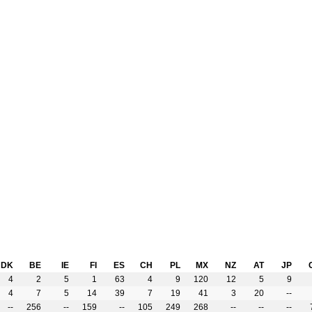
DK
BE
IE
FI
ES
CH
PL
MX
NZ
AT
JP
4
2
5
1
63
4
9
120
12
5
9
4
7
5
14
39
7
19
41
3
20
--
--
256
--
159
--
105
249
268
--
--
--