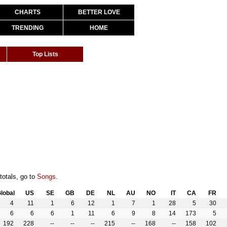
CHARTS
BETTER LOVE
TRENDING
HOME
Top Lists
totals, go to
Songs
.
lobal
US
SE
GB
DE
NL
AU
NO
IT
CA
FR
4
11
1
6
12
1
7
1
28
5
30
6
6
6
1
11
6
9
8
14
173
5
192
228
--
--
--
215
--
168
--
158
102