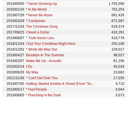
2019/06/05
*
Never Growing Up
1,755,590
2026/01/24
*
In My World
762,254
2019/07/26
*
Never Be Alone
681,426
2016/03/29
*
Candyman
672,587
2017/12/24
The Christmas Song
629,374
2017/09/15
I Need a Dollar
432,291
2019/06/07
*
Truth Never Lies
418,776
2018/12/24
I Got Your Christmas Right Here
255,109
2016/12/02
*
Wrote My Way Out
159,017
2018/04/27
Brooklyn In The Summer
98,027
2016/02/07
Wake Me Up - Acoustic
81,156
2020/02/14
I Do
45,034
2020/06/26
My Way
23,662
2021/11/26
*
Can't Get Over You
17,035
2019/07/05
Getting Started (Hobbs & Shaw) [From "Songland"]
4,710
2019/05/17
*
Hurt People
4,044
2019/09/05
*
Punching in the Dark
3,073