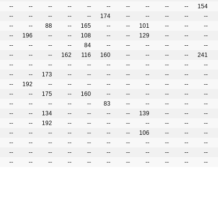
--
--
--
--
--
--
--
--
--
--
154
--
--
--
--
--
174
--
--
--
--
--
--
--
88
--
165
--
--
101
--
--
--
--
196
--
--
108
--
--
129
--
--
--
--
--
--
--
84
--
--
--
--
--
--
--
--
--
162
116
160
--
--
--
--
241
--
--
--
--
--
--
--
--
--
--
--
--
--
173
--
--
--
--
--
--
--
--
--
192
--
--
--
--
--
--
--
--
--
--
--
175
--
160
--
--
--
--
--
--
--
--
--
--
--
83
--
--
--
--
--
--
--
134
--
--
--
--
139
--
--
--
--
--
192
--
--
--
--
--
--
--
--
--
--
--
--
--
--
--
106
--
--
--
--
--
--
--
--
--
--
--
--
--
--
--
--
--
--
--
--
--
--
--
--
--
--
--
--
--
--
--
--
--
--
--
--