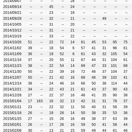
2014/09/07
--
--
--
--
28
--
--
--
--
--
2014/09/14
--
--
45
--
24
--
--
--
--
--
2014/09/21
--
--
23
--
18
--
--
--
--
--
2014/09/28
--
--
32
--
21
--
--
49
--
--
2014/10/05
--
--
31
--
20
--
--
--
--
--
2014/10/12
--
--
31
--
21
--
--
--
--
--
2014/10/19
--
--
33
--
22
--
--
--
--
--
2014/10/26
51
--
22
72
14
61
45
53
95
75
2014/11/02
39
--
18
54
6
57
41
31
96
61
2014/11/09
36
--
19
52
6
61
43
32
105
54
2014/11/16
37
--
20
55
11
67
44
31
104
61
2014/11/23
38
--
22
54
14
69
47
33
101
68
2014/11/30
50
--
22
39
16
72
46
37
104
37
2014/12/07
50
--
21
42
16
68
46
39
102
41
2014/12/14
38
--
24
46
16
66
50
36
114
44
2014/12/21
34
--
22
43
21
61
43
37
90
43
2014/12/28
27
--
22
37
16
48
41
35
90
38
2015/01/04
17
163
16
32
13
42
31
31
78
37
2015/01/11
23
--
22
32
11
50
40
31
58
39
2015/01/18
26
--
19
26
14
50
38
35
53
36
2015/01/25
27
--
15
26
16
49
38
37
63
39
2015/02/01
26
--
17
26
16
59
50
41
58
44
2015/02/08
30
--
13
21
15
59
49
44
61
46