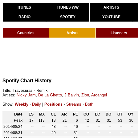
ITUNES
ITUNES WW
ARTISTS
RADIO
SPOTIFY
YOUTUBE
Countries
Artists
Listeners
Spotify Chart History
Title: Travesuras - Remix
Artists:
Nicky Jam
,
De La Ghetto
,
J Balvin
,
Zion
,
Arcangel
Show:
Weekly
·
Daily
|
Positions
·
Streams
·
Both
Date
ES
MX
CL
AR
PE
CO
EC
DO
GT
UY
Peak
17
113
13
21
6
42
31
31
53
36
2014/08/24
--
--
48
--
46
--
--
--
--
--
2014/08/31
--
--
49
--
31
--
--
--
--
--