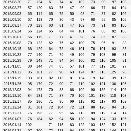
2015/08/20
71
124
61
74
41
102
73
90
97
108
2015/08/27
57
120
63
75
47
99
66
77
84
104
2015/09/03
65
114
65
75
50
98
71
87
82
106
2015/09/10
67
113
70
80
43
97
68
92
85
102
2015/09/17
70
123
63
81
47
102
73
91
83
105
2015/09/24
66
124
65
84
44
101
76
88
92
108
2015/10/01
66
119
71
77
41
98
74
85
87
88
2015/10/08
70
123
62
75
42
100
75
96
91
88
2015/10/15
68
129
64
78
46
101
76
101
93
86
2015/10/22
77
140
71
79
49
106
79
103
99
81
2015/10/29
79
148
71
84
54
106
82
110
105
91
2015/11/05
80
144
74
85
57
101
77
119
101
97
2015/11/12
85
161
77
90
63
124
97
116
125
98
2015/11/19
103
181
82
113
81
134
119
149
139
126
2015/11/26
95
179
72
90
71
119
102
131
130
106
2015/12/03
94
178
70
83
68
109
90
135
114
106
2015/12/10
84
181
71
87
70
109
101
130
118
108
2015/12/17
85
186
71
95
69
113
92
117
93
109
2015/12/24
81
181
72
104
72
111
88
120
94
110
2015/12/31
76
196
77
95
66
113
89
119
114
114
2016/01/07
76
184
62
94
58
120
94
124
133
106
2016/01/14
102
--
71
115
63
128
103
153
152
121
2016/01/21
97
200
72
113
64
120
105
153
144
127