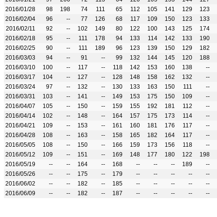
2016/01/28
98
198
74
111
65
112
105
141
129
123
2016/02/04
96
--
77
126
68
117
109
150
123
133
2016/02/11
92
--
102
149
80
122
100
143
125
174
2016/02/18
95
--
111
178
94
133
114
142
133
190
2016/02/25
90
--
111
189
96
123
139
150
129
182
2016/03/03
94
--
91
--
99
132
144
145
120
188
2016/03/10
100
--
117
--
118
142
153
160
138
--
2016/03/17
104
--
127
--
128
148
158
162
132
--
2016/03/24
97
--
132
--
130
133
163
150
111
--
2016/03/31
103
--
141
--
149
153
175
150
109
--
2016/04/07
105
--
150
--
159
155
192
181
112
--
2016/04/14
102
--
148
--
164
157
175
173
114
--
2016/04/21
109
--
153
--
161
160
181
176
117
--
2016/04/28
108
--
163
--
158
165
182
164
117
--
2016/05/05
108
--
150
--
166
159
173
156
118
--
2016/05/12
109
--
151
--
169
148
177
180
122
198
2016/05/19
--
--
164
--
168
--
--
--
189
--
2016/05/26
--
--
175
--
179
--
--
--
--
--
2016/06/02
--
--
182
--
185
--
--
--
--
--
2016/06/09
--
--
182
--
187
--
--
--
--
--