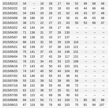
2015/02/15
34
--
18
28
17
64
52
48
68
48
2015/02/22
32
--
20
23
18
63
43
44
66
46
2015/03/01
34
193
20
26
15
62
43
43
67
48
2015/03/08
38
186
20
27
14
56
41
46
63
46
2015/03/15
38
171
22
27
15
63
50
53
66
47
2015/03/22
42
144
24
26
17
65
--
--
--
--
2015/04/30
71
136
31
37
28
130
--
--
--
--
2015/05/07
80
138
32
33
27
137
--
--
--
--
2015/05/14
86
133
32
35
29
129
116
--
--
--
2015/05/21
82
139
37
37
36
133
121
--
--
--
2015/05/28
75
141
37
43
34
146
131
--
--
--
2015/06/04
79
133
37
43
29
117
131
--
--
--
2015/06/11
76
131
34
43
33
115
109
--
--
--
2015/06/18
77
143
42
50
43
103
101
--
--
--
2015/06/25
74
147
40
50
44
104
92
--
--
--
2015/07/02
63
146
43
55
43
98
81
--
--
--
2015/07/09
55
132
39
52
39
95
59
--
--
--
2015/07/16
58
152
38
55
40
98
72
--
--
--
2015/07/23
62
122
38
57
35
91
62
--
--
--
2015/07/30
65
115
41
69
36
90
63
--
--
--
2015/08/06
66
122
50
71
43
100
71
85
92
98
2015/08/13
67
119
58
76
40
103
70
81
94
107