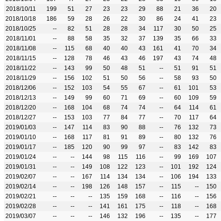
2018/10/11
199
51
27
23
23
29
88
21
36
20
2018/10/18
186
59
28
26
22
30
86
24
41
23
2018/10/25
--
82
51
28
28
34
117
30
50
25
2018/11/01
--
88
58
35
32
37
139
35
66
33
2018/11/08
--
115
68
40
40
43
161
41
70
34
2018/11/15
--
128
78
46
43
46
197
43
74
48
2018/11/22
--
143
99
50
48
51
--
51
91
51
2018/11/29
--
156
102
51
50
56
--
58
93
50
2018/12/06
--
152
103
54
55
67
--
61
101
53
2018/12/13
--
149
99
60
71
69
--
60
109
59
2018/12/20
--
168
104
68
74
74
--
64
114
61
2018/12/27
--
153
103
77
84
77
--
70
117
64
2019/01/03
--
147
114
83
90
88
--
76
132
73
2019/01/10
--
168
117
81
91
89
--
80
132
76
2019/01/17
--
185
120
90
99
97
--
83
142
83
2019/01/24
--
--
144
98
115
116
--
99
169
107
2019/01/31
--
--
149
108
122
123
--
101
192
124
2019/02/07
--
--
167
114
134
134
--
106
194
133
2019/02/14
--
--
198
126
148
157
--
115
--
150
2019/02/21
--
--
--
135
159
168
--
116
--
156
2019/02/28
--
--
--
141
161
175
--
118
--
168
2019/03/07
--
--
--
146
132
196
--
135
--
177