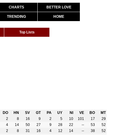
CHARTS
BETTER LOVE
TRENDING
HOME
Top Lists
DO
HN
SV
GT
PA
UY
NI
VE
BO
MT
2
8
16
9
2
5
10
101
17
29
4
14
50
27
9
28
22
--
53
52
2
8
31
16
4
12
14
--
38
52