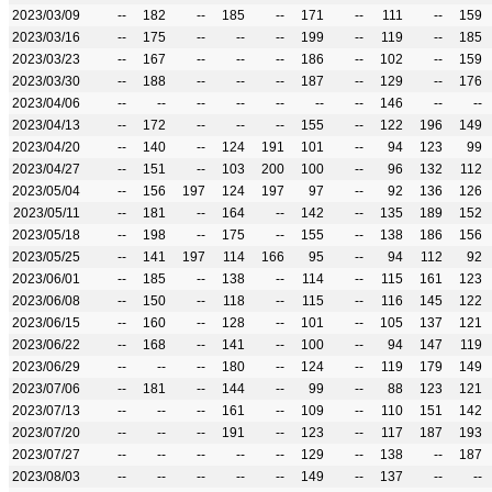
2023/03/09
--
182
--
185
--
171
--
111
--
159
2023/03/16
--
175
--
--
--
199
--
119
--
185
2023/03/23
--
167
--
--
--
186
--
102
--
159
2023/03/30
--
188
--
--
--
187
--
129
--
176
2023/04/06
--
--
--
--
--
--
--
146
--
--
2023/04/13
--
172
--
--
--
155
--
122
196
149
2023/04/20
--
140
--
124
191
101
--
94
123
99
2023/04/27
--
151
--
103
200
100
--
96
132
112
2023/05/04
--
156
197
124
197
97
--
92
136
126
2023/05/11
--
181
--
164
--
142
--
135
189
152
2023/05/18
--
198
--
175
--
155
--
138
186
156
2023/05/25
--
141
197
114
166
95
--
94
112
92
2023/06/01
--
185
--
138
--
114
--
115
161
123
2023/06/08
--
150
--
118
--
115
--
116
145
122
2023/06/15
--
160
--
128
--
101
--
105
137
121
2023/06/22
--
168
--
141
--
100
--
94
147
119
2023/06/29
--
--
--
180
--
124
--
119
179
149
2023/07/06
--
181
--
144
--
99
--
88
123
121
2023/07/13
--
--
--
161
--
109
--
110
151
142
2023/07/20
--
--
--
191
--
123
--
117
187
193
2023/07/27
--
--
--
--
--
129
--
138
--
187
2023/08/03
--
--
--
--
--
149
--
137
--
--