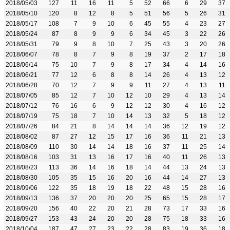
2018/05/03
127
11
16
11
5
52
66
6
29
37
2018/05/10
120
8
12
8
5
51
56
5
26
31
2018/05/17
108
7
9
10
6
45
55
4
23
27
2018/05/24
87
8
9
9
6
34
45
3
22
26
2018/05/31
79
9
8
10
7
25
43
3
20
26
2018/06/07
78
8
7
9
8
19
37
2
17
18
2018/06/14
75
10
7
9
8
17
34
4
14
16
2018/06/21
77
12
6
8
8
14
26
4
13
12
2018/06/28
70
12
7
9
9
11
27
4
13
11
2018/07/05
85
12
7
10
12
10
29
4
13
14
2018/07/12
76
16
6
9
12
12
30
4
16
12
2018/07/19
75
18
7
10
14
13
32
5
18
12
2018/07/26
84
21
8
14
14
14
36
12
19
12
2018/08/02
87
27
12
15
17
16
36
11
21
13
2018/08/09
110
30
14
14
18
16
37
11
25
14
2018/08/16
103
31
13
16
17
16
40
11
26
13
2018/08/23
113
36
14
16
18
14
44
13
24
13
2018/08/30
105
35
15
16
20
16
44
14
27
13
2018/09/06
122
35
18
19
18
22
48
15
28
16
2018/09/13
136
37
20
20
20
25
65
15
28
17
2018/09/20
156
40
22
20
21
28
73
17
33
16
2018/09/27
153
43
24
20
20
28
75
18
33
16
2018/10/04
187
47
27
23
22
28
83
19
36
18