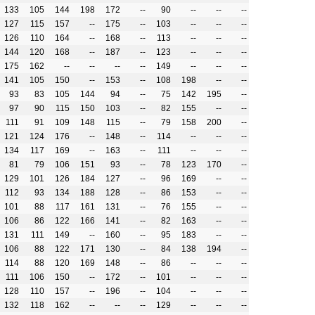
133
105
144
198
172
--
90
--
--
--
127
115
157
--
175
--
103
--
--
--
126
110
164
--
168
--
113
--
--
--
144
120
168
--
187
--
123
--
--
--
175
162
--
--
--
--
149
--
--
--
141
105
150
--
153
--
108
198
--
--
93
83
105
144
94
--
75
142
195
--
97
90
115
150
103
--
82
155
--
--
111
91
109
148
115
--
79
158
200
--
121
124
176
--
148
--
114
--
--
--
134
117
169
--
163
--
111
--
--
--
81
79
106
151
93
--
78
123
170
--
129
101
126
184
127
--
96
169
--
--
112
93
134
188
128
--
86
153
--
--
101
88
117
161
131
--
76
155
--
--
106
86
122
166
141
--
82
163
--
--
131
111
149
--
160
--
95
183
--
--
106
88
122
171
130
--
84
138
194
--
114
88
120
169
148
--
86
--
--
--
111
106
150
--
172
--
101
--
--
--
128
110
157
--
196
--
104
--
--
--
132
118
162
--
--
--
129
--
--
--