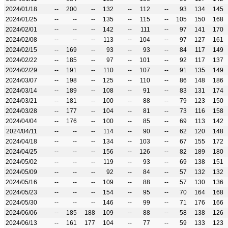
2024/01/18
--
200
--
132
--
112
--
93
134
145
2024/01/25
--
--
--
135
--
115
--
105
150
168
2024/02/01
--
--
--
142
--
111
--
97
141
170
2024/02/08
--
--
--
113
--
104
--
97
127
161
2024/02/15
--
169
--
93
--
93
--
84
117
149
2024/02/22
--
185
--
97
--
101
--
92
117
137
2024/02/29
--
191
--
110
--
107
--
91
135
149
2024/03/07
--
198
--
125
--
110
--
86
148
186
2024/03/14
--
189
--
108
--
91
--
83
131
174
2024/03/21
--
181
--
100
--
88
--
79
123
150
2024/03/28
--
177
--
104
--
81
--
73
116
158
2024/04/04
--
176
--
100
--
85
--
69
113
142
2024/04/11
--
--
--
114
--
90
--
62
120
148
2024/04/18
--
--
--
134
--
103
--
67
155
172
2024/04/25
--
--
--
156
--
126
--
82
189
180
2024/05/02
--
--
--
119
--
93
--
69
138
151
2024/05/09
--
--
--
92
--
84
--
57
132
132
2024/05/16
--
--
--
109
--
88
--
57
130
136
2024/05/23
--
--
--
154
--
95
--
70
164
168
2024/05/30
--
--
--
146
--
99
--
71
176
166
2024/06/06
--
185
188
109
--
88
--
58
138
126
2024/06/13
--
161
177
104
--
77
--
59
133
123