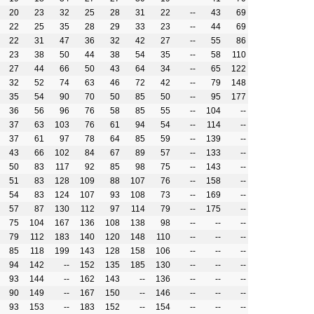
20
23
32
25
28
31
22
--
43
69
22
25
35
28
29
33
23
--
44
69
22
31
47
36
32
42
27
--
55
86
23
38
50
44
38
54
35
--
58
110
27
44
66
50
43
64
34
--
65
122
32
52
74
63
46
72
42
--
79
148
35
54
90
70
50
85
50
--
95
177
36
56
96
76
58
85
55
--
104
--
37
63
103
76
61
94
54
--
114
--
37
61
97
78
64
85
59
--
139
--
43
66
102
84
67
89
57
--
133
--
50
83
117
92
85
98
75
--
143
--
51
83
128
109
88
107
76
--
158
--
54
83
124
107
93
108
73
--
169
--
57
87
130
112
97
114
79
--
175
--
75
104
167
136
108
138
98
--
--
--
79
112
183
140
120
148
110
--
--
--
85
118
199
143
128
158
106
--
--
--
94
142
--
152
135
185
130
--
--
--
93
144
--
162
143
--
136
--
--
--
90
149
--
167
150
--
146
--
--
--
93
153
--
183
152
--
154
--
--
--