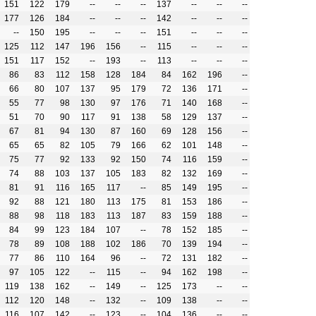
151
122
179
--
--
--
137
--
--
--
177
126
184
--
--
--
142
--
--
--
--
150
195
--
--
--
151
--
--
--
125
112
147
196
156
--
115
--
--
--
151
117
152
--
193
--
113
--
--
--
86
83
112
158
128
184
84
162
196
--
66
80
107
137
95
179
72
136
171
--
55
77
98
130
97
176
71
140
168
--
51
70
90
117
91
138
58
129
137
--
67
81
94
130
87
160
69
128
156
--
65
65
82
105
79
166
62
101
148
--
75
77
92
133
92
150
74
116
159
--
74
88
103
137
105
183
82
132
169
--
81
91
116
165
117
--
85
149
195
--
92
88
121
180
113
175
81
153
186
--
88
98
118
183
113
187
83
159
188
--
84
99
123
184
107
--
78
152
185
--
78
89
108
188
102
186
70
139
194
--
77
86
110
164
96
--
72
131
182
--
97
105
122
--
115
--
94
162
198
--
119
138
162
--
149
--
125
173
--
--
112
120
148
--
132
--
109
138
--
--
116
107
142
--
123
--
104
136
--
--