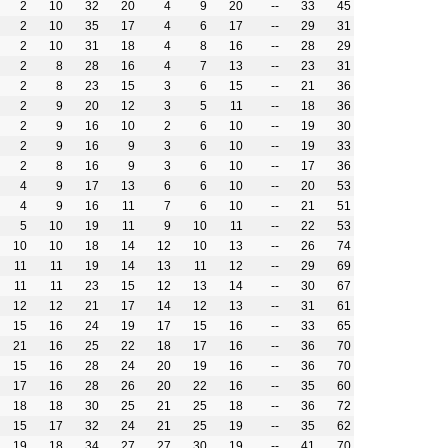
2
10
32
20
4
9
20
--
33
45
2
10
35
17
4
6
17
--
29
31
2
10
31
18
4
8
16
--
28
29
2
8
28
16
4
7
13
--
23
31
2
8
23
15
3
6
15
--
21
36
2
9
20
12
3
5
11
--
18
36
2
9
16
10
2
6
10
--
19
30
2
9
16
9
3
6
10
--
19
33
2
8
16
9
3
6
10
--
17
36
4
9
17
13
6
6
10
--
20
53
4
9
16
11
7
6
10
--
21
51
5
10
19
11
9
10
11
--
22
53
10
10
18
14
12
10
13
--
26
74
11
11
19
14
13
11
12
--
29
69
11
11
23
15
12
13
14
--
30
67
12
12
21
17
14
12
13
--
31
61
15
16
24
19
17
15
16
--
33
65
21
16
25
22
18
17
16
--
36
70
15
16
28
24
20
19
16
--
36
70
17
16
28
26
20
22
16
--
35
60
18
18
30
25
21
25
18
--
36
72
15
17
32
24
21
25
19
--
35
62
19
18
34
27
27
30
19
--
41
70