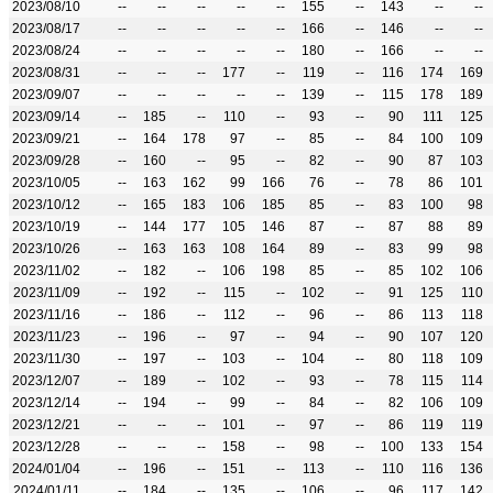
2023/08/10
--
--
--
--
--
155
--
143
--
--
2023/08/17
--
--
--
--
--
166
--
146
--
--
2023/08/24
--
--
--
--
--
180
--
166
--
--
2023/08/31
--
--
--
177
--
119
--
116
174
169
2023/09/07
--
--
--
--
--
139
--
115
178
189
2023/09/14
--
185
--
110
--
93
--
90
111
125
2023/09/21
--
164
178
97
--
85
--
84
100
109
2023/09/28
--
160
--
95
--
82
--
90
87
103
2023/10/05
--
163
162
99
166
76
--
78
86
101
2023/10/12
--
165
183
106
185
85
--
83
100
98
2023/10/19
--
144
177
105
146
87
--
87
88
89
2023/10/26
--
163
163
108
164
89
--
83
99
98
2023/11/02
--
182
--
106
198
85
--
85
102
106
2023/11/09
--
192
--
115
--
102
--
91
125
110
2023/11/16
--
186
--
112
--
96
--
86
113
118
2023/11/23
--
196
--
97
--
94
--
90
107
120
2023/11/30
--
197
--
103
--
104
--
80
118
109
2023/12/07
--
189
--
102
--
93
--
78
115
114
2023/12/14
--
194
--
99
--
84
--
82
106
109
2023/12/21
--
--
--
101
--
97
--
86
119
119
2023/12/28
--
--
--
158
--
98
--
100
133
154
2024/01/04
--
196
--
151
--
113
--
110
116
136
2024/01/11
--
184
--
135
--
106
--
96
117
142