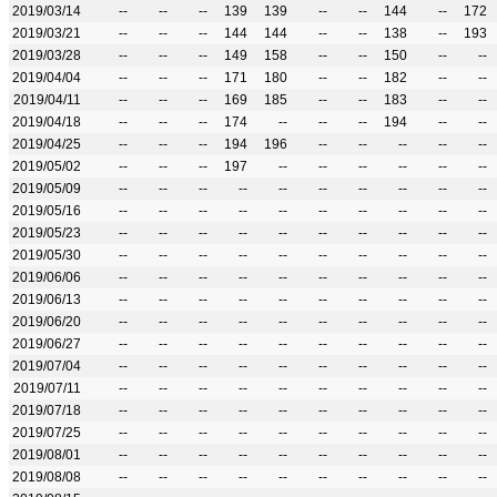
2019/03/14
--
--
--
139
139
--
--
144
--
172
2019/03/21
--
--
--
144
144
--
--
138
--
193
2019/03/28
--
--
--
149
158
--
--
150
--
--
2019/04/04
--
--
--
171
180
--
--
182
--
--
2019/04/11
--
--
--
169
185
--
--
183
--
--
2019/04/18
--
--
--
174
--
--
--
194
--
--
2019/04/25
--
--
--
194
196
--
--
--
--
--
2019/05/02
--
--
--
197
--
--
--
--
--
--
2019/05/09
--
--
--
--
--
--
--
--
--
--
2019/05/16
--
--
--
--
--
--
--
--
--
--
2019/05/23
--
--
--
--
--
--
--
--
--
--
2019/05/30
--
--
--
--
--
--
--
--
--
--
2019/06/06
--
--
--
--
--
--
--
--
--
--
2019/06/13
--
--
--
--
--
--
--
--
--
--
2019/06/20
--
--
--
--
--
--
--
--
--
--
2019/06/27
--
--
--
--
--
--
--
--
--
--
2019/07/04
--
--
--
--
--
--
--
--
--
--
2019/07/11
--
--
--
--
--
--
--
--
--
--
2019/07/18
--
--
--
--
--
--
--
--
--
--
2019/07/25
--
--
--
--
--
--
--
--
--
--
2019/08/01
--
--
--
--
--
--
--
--
--
--
2019/08/08
--
--
--
--
--
--
--
--
--
--