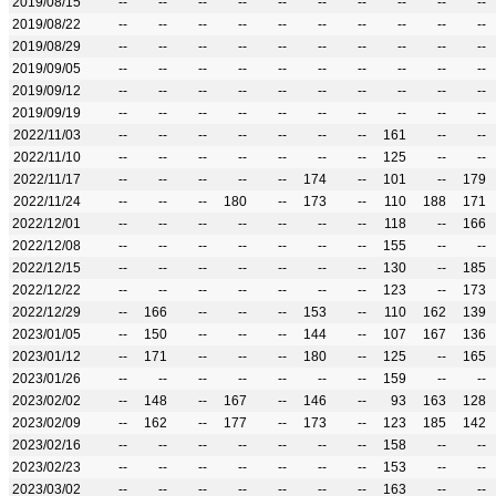
2019/08/15
--
--
--
--
--
--
--
--
--
--
2019/08/22
--
--
--
--
--
--
--
--
--
--
2019/08/29
--
--
--
--
--
--
--
--
--
--
2019/09/05
--
--
--
--
--
--
--
--
--
--
2019/09/12
--
--
--
--
--
--
--
--
--
--
2019/09/19
--
--
--
--
--
--
--
--
--
--
2022/11/03
--
--
--
--
--
--
--
161
--
--
2022/11/10
--
--
--
--
--
--
--
125
--
--
2022/11/17
--
--
--
--
--
174
--
101
--
179
2022/11/24
--
--
--
180
--
173
--
110
188
171
2022/12/01
--
--
--
--
--
--
--
118
--
166
2022/12/08
--
--
--
--
--
--
--
155
--
--
2022/12/15
--
--
--
--
--
--
--
130
--
185
2022/12/22
--
--
--
--
--
--
--
123
--
173
2022/12/29
--
166
--
--
--
153
--
110
162
139
2023/01/05
--
150
--
--
--
144
--
107
167
136
2023/01/12
--
171
--
--
--
180
--
125
--
165
2023/01/26
--
--
--
--
--
--
--
159
--
--
2023/02/02
--
148
--
167
--
146
--
93
163
128
2023/02/09
--
162
--
177
--
173
--
123
185
142
2023/02/16
--
--
--
--
--
--
--
158
--
--
2023/02/23
--
--
--
--
--
--
--
153
--
--
2023/03/02
--
--
--
--
--
--
--
163
--
--