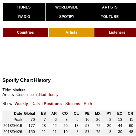
ITUNES
WORLDWIDE
ARTISTS
RADIO
SPOTIFY
YOUTUBE
Countries
Artists
Listeners
Spotify Chart History
Title: Madura
Artists:
Cosculluela
,
Bad Bunny
Show:
Weekly
·
Daily
|
Positions
·
Streams
·
Both
Date
Global
ES
AR
CO
CL
PE
MX
PY
EC
CR
Peak
70
7
6
8
5
10
26
2
13
11
2018/04/19
177
28
42
20
13
57
72
20
44
60
2018/04/26
150
21
21
10
8
57
75
8
30
48