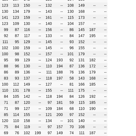
123
113
150
--
132
--
108
149
--
--
130
134
179
--
143
--
130
168
--
--
141
123
159
--
161
--
115
173
--
--
123
109
130
--
140
--
104
157
--
--
99
87
116
--
156
--
86
145
187
--
92
87
117
--
133
--
84
147
195
--
111
95
129
--
145
--
93
152
--
--
102
100
159
--
145
--
96
155
--
--
100
98
152
--
157
--
101
179
--
--
95
99
129
--
124
193
92
131
182
--
88
96
130
--
110
194
87
136
172
--
86
89
136
--
111
188
76
136
179
--
83
93
137
--
118
197
58
143
168
--
100
112
149
--
127
--
81
166
185
--
110
131
178
--
155
--
111
175
--
--
84
105
142
--
118
194
84
126
192
--
71
87
120
--
97
181
59
115
185
--
71
99
127
--
109
184
68
110
190
--
85
114
155
--
121
200
97
152
--
--
120
110
158
--
134
--
101
140
--
--
75
84
119
--
97
157
70
108
--
--
69
76
102
199
97
149
74
111
187
--