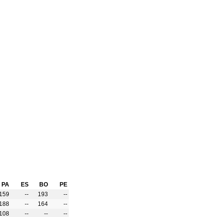
PA
ES
BO
PE
159
--
193
--
188
--
164
--
108
--
--
--