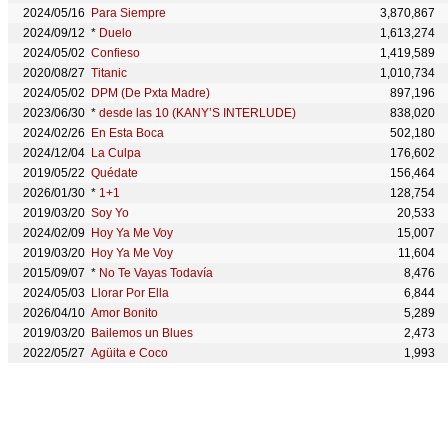
2024/05/16
Para Siempre
3,870,867
2024/09/12
*
Duelo
1,613,274
2024/05/02
Confieso
1,419,589
2020/08/27
Titanic
1,010,734
2024/05/02
DPM (De Pxta Madre)
897,196
2023/06/30
*
desde las 10 (KANY’S INTERLUDE)
838,020
2024/02/26
En Esta Boca
502,180
2024/12/04
La Culpa
176,602
2019/05/22
Quédate
156,464
2026/01/30
*
1+1
128,754
2019/03/20
Soy Yo
20,533
2024/02/09
Hoy Ya Me Voy
15,007
2019/03/20
Hoy Ya Me Voy
11,604
2015/09/07
*
No Te Vayas Todavía
8,476
2024/05/03
Llorar Por Ella
6,844
2026/04/10
Amor Bonito
5,289
2019/03/20
Bailemos un Blues
2,473
2022/05/27
Agüita e Coco
1,993