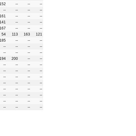
152
--
--
--
--
--
--
--
161
--
--
--
141
--
--
--
167
--
--
--
54
113
163
121
185
--
--
--
--
--
--
--
--
--
--
--
194
200
--
--
--
--
--
--
--
--
--
--
--
--
--
--
--
--
--
--
--
--
--
--
--
--
--
--
--
--
--
--
--
--
--
--