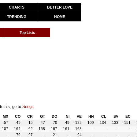
CHARTS
BETTER LOVE
TRENDING
HOME
Top Lists
totals, go to
Songs
.
MX
CO
CR
GT
DO
NI
VE
HN
CL
SV
EC
57
49
15
47
70
49
122
109
134
133
151
107
164
62
158
167
161
163
--
--
--
--
--
79
97
--
21
--
94
--
--
--
--