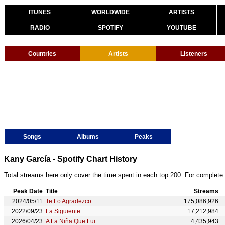
ITUNES
WORLDWIDE
ARTISTS
RADIO
SPOTIFY
YOUTUBE
Countries
Artists
Listeners
Songs
Albums
Peaks
Kany García - Spotify Chart History
Total streams here only cover the time spent in each top 200. For complete 
Peak Date
Title
Streams
2024/05/11
Te Lo Agradezco
175,086,926
2022/09/23
La Siguiente
17,212,984
2026/04/23
A La Niña Que Fui
4,435,943