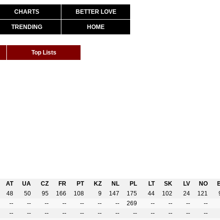
CHARTS
BETTER LOVE
TRENDING
HOME
Top Lists
AT
UA
CZ
FR
PT
KZ
NL
PL
LT
SK
LV
NO
48
50
95
166
108
9
147
175
44
102
24
121
--
--
--
--
--
--
--
269
--
--
--
--
--
--
--
--
--
--
--
--
--
--
--
--