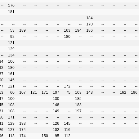
--
170
--
--
--
--
--
--
--
--
--
--
--
--
181
--
--
--
--
--
--
--
--
--
--
--
--
--
--
--
--
--
--
--
184
--
--
--
--
--
--
--
--
--
--
--
--
170
--
--
--
--
--
53
189
--
--
--
163
194
186
--
--
--
--
--
92
--
--
--
--
180
--
--
--
--
--
--
--
121
--
--
--
--
--
--
--
--
--
--
--
--
129
--
--
--
--
--
--
--
--
--
--
--
--
134
--
--
--
--
--
--
--
--
--
--
--
34
106
--
--
--
--
--
--
--
--
--
--
--
92
180
--
--
--
--
--
--
--
--
--
--
--
87
161
--
--
--
--
--
--
--
--
--
--
--
00
145
--
--
--
--
--
--
--
--
--
--
--
77
121
--
--
--
--
172
--
--
--
--
--
--
13
60
107
121
171
107
75
103
143
--
--
162
196
47
100
--
--
--
130
--
185
--
--
--
--
--
45
108
--
--
--
148
--
188
--
--
--
--
--
31
108
--
--
--
149
--
197
--
--
--
--
--
66
171
--
--
--
--
--
--
--
--
--
--
--
41
129
193
--
--
126
145
--
--
--
--
--
--
26
127
174
--
--
102
116
--
--
--
--
--
--
96
113
174
--
150
95
112
--
--
--
--
--
--