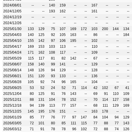
2024/08/01
--
--
140
159
--
--
167
--
--
--
2024/12/05
--
--
193
162
--
--
161
--
--
--
2024/12/19
--
--
--
--
--
--
--
--
--
--
2024/12/26
--
--
--
--
--
--
--
--
--
--
2025/01/30
133
129
75
107
169
172
103
200
144
134
2025/04/03
140
125
92
105
163
--
86
--
--
184
2025/04/10
155
142
97
106
195
--
102
--
--
--
2025/04/17
169
153
103
113
--
--
110
--
--
--
2025/04/24
171
162
108
117
--
--
109
--
--
--
2025/05/29
115
117
81
82
142
--
67
--
--
--
2025/08/07
158
140
99
141
--
--
129
--
--
--
2025/08/14
148
126
94
129
--
--
128
--
--
--
2025/08/21
151
120
93
133
--
--
136
--
--
--
2025/08/28
105
92
74
96
165
--
104
--
--
--
2025/09/25
53
52
24
52
71
114
42
102
67
41
2025/12/04
80
125
91
76
143
--
69
91
110
109
2025/12/11
88
131
104
78
152
--
70
114
127
158
2025/12/18
94
139
113
77
157
--
68
111
129
169
2025/12/25
145
195
176
151
--
--
163
178
--
--
2026/01/29
85
77
76
77
97
147
84
104
94
129
2026/03/05
72
101
80
85
111
115
77
88
77
143
2026/03/12
71
91
78
78
96
102
72
88
74
126