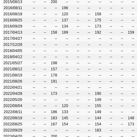
2015/08/13
--
--
200
--
--
--
--
--
--
--
2016/08/11
--
--
--
196
--
--
--
--
--
--
2016/08/18
--
--
--
120
--
--
158
--
--
--
2016/08/25
--
--
--
137
--
--
175
--
--
--
2016/09/29
--
--
--
134
--
--
173
--
--
--
2017/04/13
--
--
158
189
--
--
192
--
--
159
2017/04/27
--
--
--
--
--
--
--
--
--
--
2017/12/28
--
--
--
--
--
--
--
--
--
--
2018/04/05
--
--
--
--
--
--
--
--
--
--
2018/04/12
--
--
--
--
--
--
--
--
--
--
2021/05/27
--
--
198
--
--
--
--
--
--
--
2021/08/12
--
--
157
--
--
--
--
--
--
--
2021/08/19
--
--
178
--
--
--
--
--
--
--
2021/08/26
--
--
191
--
--
--
--
--
--
--
2022/04/21
--
--
--
--
--
--
--
--
--
--
2022/04/28
--
--
173
--
--
--
190
--
--
--
2022/05/26
--
--
--
--
--
--
149
--
--
--
2022/08/04
--
--
--
120
--
--
155
--
--
--
2022/08/11
--
--
186
133
--
--
149
--
--
--
2022/08/18
--
--
183
145
--
--
144
--
--
148
2022/08/25
--
--
167
154
--
--
154
--
--
173
2022/09/29
--
--
--
--
--
--
183
--
--
--
2023/04/20
--
--
200
--
--
--
--
--
--
--