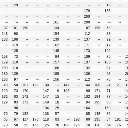
--
129
--
--
--
--
--
--
--
--
119
--
--
--
--
--
--
--
--
--
179
--
155
--
--
--
--
--
--
--
--
--
200
--
--
--
--
--
--
--
--
161
--
--
200
--
--
--
87
101
150
--
--
134
--
--
87
198
50
--
148
98
--
--
--
154
--
--
112
--
88
--
183
108
--
--
--
139
--
--
137
--
99
--
--
119
--
--
--
162
--
--
171
--
117
--
--
125
--
--
--
145
--
--
173
--
128
--
153
73
--
--
--
94
--
--
109
--
75
--
1
179
110
--
--
--
157
--
--
137
--
103
--
1
189
118
--
--
--
168
--
--
132
--
97
--
1
180
129
--
--
--
185
--
--
139
--
98
--
2
133
97
--
--
--
156
--
--
112
--
76
--
1
48
50
101
196
108
--
147
--
44
108
24
121
1
120
73
170
--
147
9
198
--
90
171
71
--
1
131
83
172
--
147
15
--
--
102
194
77
--
1
129
83
172
--
149
18
--
--
94
195
83
--
1
--
96
--
--
194
25
--
--
164
--
159
--
1
70
79
132
--
138
57
--
--
85
148
86
--
1
65
67
117
176
118
83
--
198
80
135
54
181
1
70
58
95
166
125
78
188
175
78
110
54
176