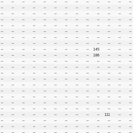
--
--
--
--
--
--
--
--
--
--
--
--
--
--
--
--
--
--
--
--
--
--
--
--
--
--
--
--
--
--
--
--
--
--
--
--
--
--
--
--
--
--
--
--
--
--
--
--
--
--
--
--
--
--
--
--
--
--
--
--
--
--
--
--
--
--
--
--
--
--
--
--
--
--
--
--
--
--
--
--
--
--
--
--
--
--
--
--
--
--
--
--
--
--
--
--
--
--
--
--
--
--
--
--
--
--
--
--
--
--
--
--
--
145
--
--
--
--
--
--
--
--
--
--
--
--
186
--
--
--
--
--
--
--
--
--
--
--
--
--
--
--
--
--
--
--
--
--
--
--
--
--
--
--
--
--
--
--
--
--
--
--
--
--
--
--
--
--
--
--
--
--
--
--
--
--
--
--
--
--
--
--
--
--
--
--
--
--
--
--
--
--
--
--
--
--
--
--
--
--
--
--
--
--
--
--
--
--
--
--
--
--
--
--
--
--
--
--
--
--
--
--
--
--
--
--
--
--
--
--
--
--
--
--
--
--
--
--
--
--
--
--
--
--
--
--
--
--
--
--
--
--
--
--
--
--
--
111
--
--
--
--
--
--
--
--
--
--
--
--
--
--
--
--
--
--
--
--
--
--
--
--
--
--
--
--
--
--
--
--
--
--
--
--
--
--
--
--
--