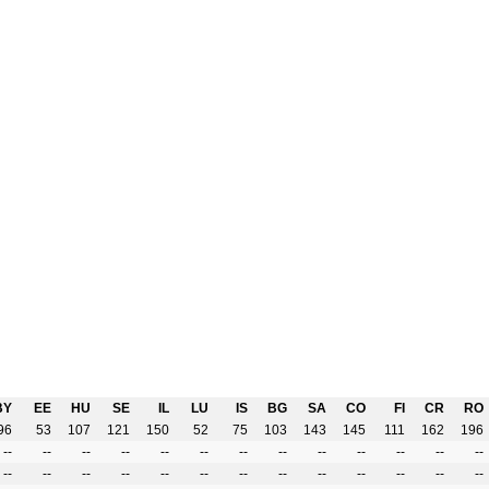
BY
EE
HU
SE
IL
LU
IS
BG
SA
CO
FI
CR
RO
96
53
107
121
150
52
75
103
143
145
111
162
196
--
--
--
--
--
--
--
--
--
--
--
--
--
--
--
--
--
--
--
--
--
--
--
--
--
--