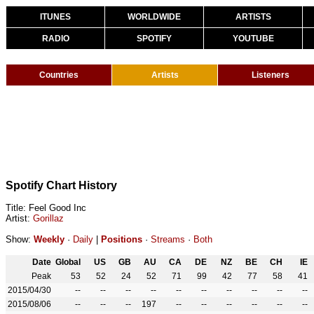
ITUNES
WORLDWIDE
ARTISTS
RADIO
SPOTIFY
YOUTUBE
Countries
Artists
Listeners
Spotify Chart History
Title: Feel Good Inc
Artist:
Gorillaz
Show:
Weekly
·
Daily
|
Positions
·
Streams
·
Both
Date
Global
US
GB
AU
CA
DE
NZ
BE
CH
IE
Peak
53
52
24
52
71
99
42
77
58
41
2015/04/30
--
--
--
--
--
--
--
--
--
--
2015/08/06
--
--
--
197
--
--
--
--
--
--