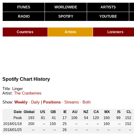
ITUNES
WORLDWIDE
ARTISTS
RADIO
SPOTIFY
YOUTUBE
Countries
Artists
Listeners
Spotify Chart History
Title: Linger
Artist:
The Cranberries
Show:
Weekly
·
Daily
|
Positions
·
Streams
·
Both
Date
Global
US
GB
IE
AU
NZ
CA
MX
IS
CL
Peak
193
81
41
17
106
54
120
160
99
152
2018/01/18
200
--
150
25
--
--
--
160
--
152
2018/01/25
--
--
--
26
--
--
--
--
--
--