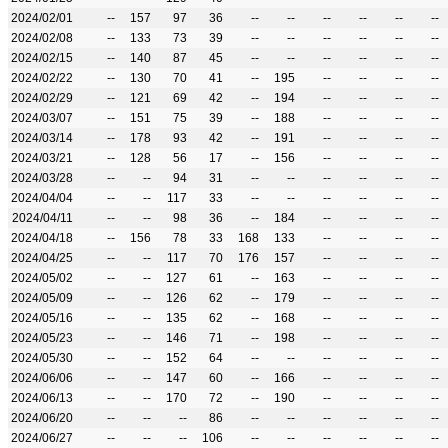
2024/02/01
--
157
97
36
--
--
--
--
--
--
2024/02/08
--
133
73
39
--
--
--
--
--
--
2024/02/15
--
140
87
45
--
--
--
--
--
--
2024/02/22
--
130
70
41
--
195
--
--
--
--
2024/02/29
--
121
69
42
--
194
--
--
--
--
2024/03/07
--
151
75
39
--
188
--
--
--
--
2024/03/14
--
178
93
42
--
191
--
--
--
--
2024/03/21
--
128
56
17
--
156
--
--
--
--
2024/03/28
--
--
94
31
--
--
--
--
--
--
2024/04/04
--
--
117
33
--
--
--
--
--
--
2024/04/11
--
--
98
36
--
184
--
--
--
--
2024/04/18
--
156
78
33
168
133
--
--
--
--
2024/04/25
--
--
117
70
176
157
--
--
--
--
2024/05/02
--
--
127
61
--
163
--
--
--
--
2024/05/09
--
--
126
62
--
179
--
--
--
--
2024/05/16
--
--
135
62
--
168
--
--
--
--
2024/05/23
--
--
146
71
--
198
--
--
--
--
2024/05/30
--
--
152
64
--
--
--
--
--
--
2024/06/06
--
--
147
60
--
166
--
--
--
--
2024/06/13
--
--
170
72
--
190
--
--
--
--
2024/06/20
--
--
--
86
--
--
--
--
--
--
2024/06/27
--
--
--
106
--
--
--
--
--
--