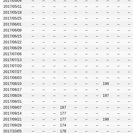
2017/05/04
--
--
--
--
--
--
--
--
--
--
2017/05/11
--
--
--
--
--
--
--
--
--
--
2017/05/18
--
--
--
--
--
--
--
--
--
--
2017/05/25
--
--
--
--
--
--
--
--
--
--
2017/06/01
--
--
--
--
--
--
--
--
--
--
2017/06/08
--
--
--
--
--
--
--
--
--
--
2017/06/15
--
--
--
--
--
--
--
--
--
--
2017/06/22
--
--
--
--
--
--
--
--
--
--
2017/06/29
--
--
--
--
--
--
--
--
--
--
2017/07/06
--
--
--
--
--
--
--
--
--
--
2017/07/13
--
--
--
--
--
--
--
--
--
--
2017/07/20
--
--
--
--
--
--
--
--
--
--
2017/07/27
--
--
--
--
--
--
--
--
--
--
2017/08/03
--
--
--
--
--
--
--
--
--
--
2017/08/10
--
--
--
--
--
--
--
199
--
--
2017/08/17
--
--
--
--
--
--
--
--
--
--
2017/08/24
--
--
--
--
--
--
--
197
--
--
2017/08/31
--
--
--
--
--
--
--
--
--
--
2017/09/07
--
--
--
187
--
--
--
--
--
--
2017/09/14
--
--
--
177
--
--
--
--
--
--
2017/09/21
--
--
--
177
--
--
--
198
--
--
2017/09/28
--
--
--
174
--
--
--
--
--
--
2017/10/05
--
--
--
178
--
--
--
--
--
--