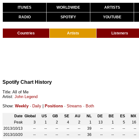
ITUNES
WORLDWIDE
ARTISTS
RADIO
SPOTIFY
YOUTUBE
Countries
Artists
Listeners
Spotify Chart History
Title: All of Me
Artist:
John Legend
Show:
Weekly
·
Daily
|
Positions
·
Streams
·
Both
Date
Global
US
GB
SE
AU
NL
DE
BE
ES
MX
Peak
3
1
2
4
2
1
13
1
5
16
2013/10/13
--
--
--
--
--
39
--
--
--
--
2013/10/20
--
--
--
--
--
36
--
--
--
--