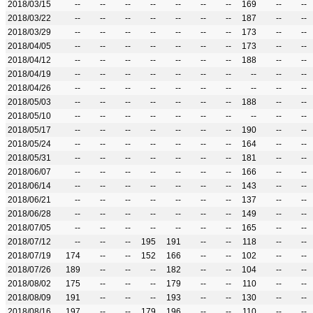
2018/03/15
--
--
--
--
--
--
--
169
--
--
2018/03/22
--
--
--
--
--
--
--
187
--
--
2018/03/29
--
--
--
--
--
--
--
173
--
--
2018/04/05
--
--
--
--
--
--
--
173
--
--
2018/04/12
--
--
--
--
--
--
--
188
--
--
2018/04/19
--
--
--
--
--
--
--
--
--
--
2018/04/26
--
--
--
--
--
--
--
--
--
--
2018/05/03
--
--
--
--
--
--
--
188
--
--
2018/05/10
--
--
--
--
--
--
--
--
--
--
2018/05/17
--
--
--
--
--
--
--
190
--
--
2018/05/24
--
--
--
--
--
--
--
164
--
--
2018/05/31
--
--
--
--
--
--
--
181
--
--
2018/06/07
--
--
--
--
--
--
--
166
--
--
2018/06/14
--
--
--
--
--
--
--
143
--
--
2018/06/21
--
--
--
--
--
--
--
137
--
--
2018/06/28
--
--
--
--
--
--
--
149
--
--
2018/07/05
--
--
--
--
--
--
--
165
--
--
2018/07/12
--
--
--
195
191
--
--
118
--
--
2018/07/19
174
--
--
152
166
--
--
102
--
--
2018/07/26
189
--
--
--
182
--
--
104
--
--
2018/08/02
175
--
--
--
179
--
--
110
--
--
2018/08/09
191
--
--
--
193
--
--
130
--
--
2018/08/16
197
--
--
179
196
--
--
110
--
--