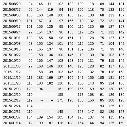
2015/08/20
94
146
111
102
132
100
118
69
144
131
2015/08/27
92
144
119
94
132
106
118
70
132
126
2015/09/03
105
160
140
100
165
120
138
68
133
137
2015/09/10
101
167
131
97
165
110
132
72
131
141
2015/09/17
101
156
135
95
160
110
130
69
127
157
2015/09/24
97
154
137
96
153
117
126
71
132
142
2015/10/01
103
165
150
98
161
118
128
75
127
135
2015/10/08
98
155
134
101
145
115
120
71
104
142
2015/10/15
97
165
137
96
151
109
136
71
99
140
2015/10/22
93
158
136
100
146
110
130
76
103
135
2015/10/29
95
166
147
108
153
127
131
79
115
142
2015/11/05
97
168
146
100
148
126
128
82
117
150
2015/11/12
99
158
139
103
145
123
132
78
118
158
2015/11/19
117
183
169
127
169
147
156
105
131
169
2015/11/26
118
183
182
126
185
150
143
95
124
166
2015/12/03
120
194
--
161
199
166
169
92
130
163
2015/12/10
110
--
--
155
--
173
168
91
126
139
2015/12/17
119
--
--
175
198
185
156
85
108
128
2015/12/24
134
--
--
--
--
199
--
93
125
130
2015/12/31
110
--
--
145
--
153
147
82
129
127
2016/01/07
104
189
154
105
184
123
137
74
115
142
2016/01/14
112
199
187
118
188
154
144
94
125
150