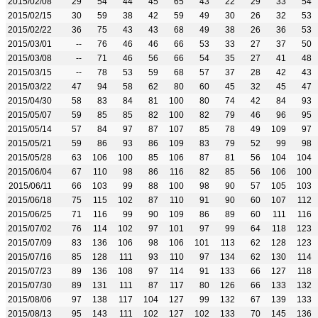
2015/02/08
29
54
44
45
65
43
22
29
33
54
2015/02/15
30
59
38
42
59
49
30
26
32
53
2015/02/22
36
75
43
43
68
49
38
26
36
53
2015/03/01
--
76
46
46
66
53
33
27
37
50
2015/03/08
--
71
46
56
66
54
35
27
41
48
2015/03/15
--
78
53
59
68
57
37
28
42
43
2015/03/22
47
94
58
62
80
60
45
32
45
47
2015/04/30
58
83
84
81
100
80
74
42
84
93
2015/05/07
59
85
85
82
100
82
79
46
96
95
2015/05/14
57
84
97
87
107
85
78
49
109
97
2015/05/21
59
86
93
86
109
83
79
52
99
98
2015/05/28
63
106
100
85
106
87
81
56
104
104
2015/06/04
67
110
98
86
116
82
85
56
106
100
2015/06/11
66
103
99
88
100
98
90
57
105
103
2015/06/18
75
115
102
87
110
91
90
60
107
112
2015/06/25
71
116
99
90
109
86
89
60
111
116
2015/07/02
76
114
102
97
101
97
99
64
118
123
2015/07/09
83
136
106
98
106
101
113
62
128
123
2015/07/16
85
128
111
93
110
97
134
62
130
114
2015/07/23
89
136
108
97
114
91
133
66
127
118
2015/07/30
89
131
111
87
117
80
126
66
133
132
2015/08/06
97
138
117
104
127
99
132
67
139
133
2015/08/13
95
143
111
102
127
102
133
70
145
136