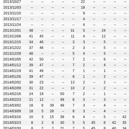
2013/10/27
--
--
--
--
--
22
--
--
--
--
2013/11/03
--
--
--
--
--
18
--
--
--
--
2013/11/10
--
--
--
--
--
9
--
--
--
--
2013/11/17
--
--
--
--
--
4
--
--
--
--
2013/11/24
--
--
--
--
--
4
--
--
--
--
2013/12/01
48
--
--
--
31
5
--
24
--
--
2013/12/08
41
45
--
--
11
4
--
12
--
--
2013/12/15
34
46
--
--
3
3
--
5
--
--
2013/12/22
37
46
--
--
2
3
--
5
--
--
2013/12/29
48
--
--
--
5
4
--
5
--
--
2014/01/05
42
50
--
--
7
2
--
6
--
--
2014/01/12
39
47
--
--
7
2
--
4
--
--
2014/01/19
41
49
--
--
7
1
--
1
--
--
2014/01/26
39
47
--
--
8
1
--
2
--
--
2014/02/02
30
23
--
--
13
2
--
2
--
--
2014/02/09
31
22
--
--
10
2
--
2
--
--
2014/02/16
24
19
--
50
7
2
--
1
--
--
2014/02/23
21
12
--
49
6
3
--
3
--
--
2014/03/02
18
6
39
48
7
3
--
4
--
--
2014/03/09
18
5
28
--
8
3
--
4
--
--
2014/03/16
10
3
15
39
6
4
--
5
--
42
2014/03/23
8
2
6
30
5
5
45
6
42
35
2014/03/30
8
2
2
21
7
5
45
8
40
34