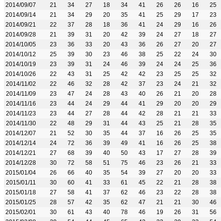
2014/09/07
21
34
27
18
34
41
26
26
16
25
2014/09/14
21
34
29
20
35
41
25
29
17
23
2014/09/21
22
37
28
18
36
41
24
29
16
26
2014/09/28
21
39
31
20
42
39
24
27
18
27
2014/10/05
23
36
33
20
43
36
26
27
20
27
2014/10/12
25
39
30
23
46
38
25
22
24
30
2014/10/19
23
39
31
24
46
39
24
24
25
36
2014/10/26
22
43
31
25
42
42
23
25
25
32
2014/11/02
22
46
32
28
42
37
23
24
21
32
2014/11/09
23
47
24
28
43
40
26
21
20
28
2014/11/16
23
44
24
29
44
41
29
20
20
29
2014/11/23
23
44
27
28
44
42
28
21
21
33
2014/11/30
22
48
29
31
44
43
25
21
28
35
2014/12/07
21
52
30
35
44
37
16
26
25
35
2014/12/14
24
72
36
39
49
41
16
26
25
38
2014/12/21
27
68
39
40
50
43
17
27
28
39
2014/12/28
30
72
58
51
75
46
23
26
21
33
2015/01/04
26
66
40
35
54
39
27
20
20
33
2015/01/11
30
60
41
33
61
45
22
21
28
38
2015/01/18
27
58
41
37
62
46
23
22
28
38
2015/01/25
28
57
42
35
62
47
21
21
30
46
2015/02/01
30
61
43
40
78
46
19
26
31
56