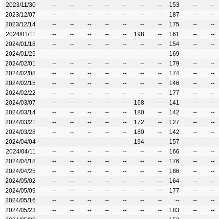
2023/11/30
--
--
--
--
--
--
--
153
--
--
2023/12/07
--
--
--
--
--
--
--
187
--
--
2023/12/14
--
--
--
--
--
--
--
175
--
--
2024/01/11
--
--
--
--
--
198
--
161
--
--
2024/01/18
--
--
--
--
--
--
--
154
--
--
2024/01/25
--
--
--
--
--
--
--
169
--
--
2024/02/01
--
--
--
--
--
--
--
179
--
--
2024/02/08
--
--
--
--
--
--
--
174
--
--
2024/02/15
--
--
--
--
--
--
--
146
--
--
2024/02/22
--
--
--
--
--
--
--
177
--
--
2024/03/07
--
--
--
--
--
168
--
141
--
--
2024/03/14
--
--
--
--
--
180
--
142
--
--
2024/03/21
--
--
--
--
--
172
--
127
--
--
2024/03/28
--
--
--
--
--
180
--
142
--
--
2024/04/04
--
--
--
--
--
194
--
157
--
--
2024/04/11
--
--
--
--
--
--
--
166
--
--
2024/04/18
--
--
--
--
--
--
--
176
--
--
2024/04/25
--
--
--
--
--
--
--
186
--
--
2024/05/02
--
--
--
--
--
--
--
164
--
--
2024/05/09
--
--
--
--
--
--
--
177
--
--
2024/05/16
--
--
--
--
--
--
--
--
--
--
2024/05/23
--
--
--
--
--
--
--
183
--
--