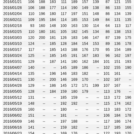
2016/01/21
106
188
183
111
189
157
139
87
121
155
2016/01/28
106
188
177
114
190
149
138
86
133
155
2016/02/04
110
196
180
117
197
151
148
86
134
139
2016/02/11
109
195
184
114
185
153
149
84
131
135
2016/02/18
93
160
148
100
163
130
114
64
113
117
2016/02/25
110
180
181
105
182
145
134
86
138
153
2016/03/03
120
200
181
126
183
146
147
87
139
175
2016/03/10
124
--
185
128
184
154
153
89
136
178
2016/03/17
117
--
185
143
188
176
170
95
154
189
2016/03/24
125
--
185
145
191
167
183
96
162
197
2016/03/31
129
--
187
141
180
162
184
101
151
193
2016/04/07
140
--
--
145
189
186
--
102
155
190
2016/04/14
135
--
196
146
183
182
--
101
161
--
2016/04/21
130
--
200
146
169
170
--
102
167
--
2016/04/28
129
--
186
145
172
171
199
107
167
--
2016/05/05
128
--
184
159
180
179
--
113
176
--
2016/05/12
131
--
--
185
159
--
--
113
172
196
2016/05/19
148
--
--
192
192
--
--
115
174
162
2016/05/26
160
--
--
180
--
--
--
113
183
172
2016/06/02
151
--
--
181
--
--
--
106
184
178
2016/06/09
146
--
--
197
188
--
--
117
186
174
2016/06/16
141
--
--
159
182
--
--
117
185
166
2016/06/23
154
--
--
169
176
--
--
122
193
170