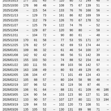
2025/10/23
177
102
45
--
110
80
72
149
48
--
2025/10/30
176
98
46
--
108
75
67
139
51
--
2025/11/06
--
115
54
--
133
76
76
168
56
--
2025/11/13
--
129
73
--
161
86
82
169
59
--
2025/11/20
--
112
79
--
126
70
67
178
52
--
2025/11/27
--
125
79
--
122
74
76
--
52
--
2025/12/04
--
129
87
--
120
90
80
--
58
--
2025/12/11
--
104
72
--
90
80
61
--
48
--
2025/12/18
170
81
58
--
77
53
55
171
37
--
2025/12/25
176
82
57
--
62
69
53
174
44
--
2026/01/01
109
86
32
--
61
46
54
100
37
--
2026/01/08
142
92
42
--
66
56
51
142
39
--
2026/01/15
155
103
50
--
74
88
52
154
44
--
2026/01/22
183
111
55
--
89
103
56
142
57
--
2026/01/29
163
108
49
--
80
93
49
129
45
--
2026/02/05
136
104
47
--
71
101
49
124
43
--
2026/02/12
105
88
57
--
80
104
58
98
48
--
2026/02/19
107
96
52
--
82
119
56
87
46
--
2026/02/26
106
91
64
--
88
131
61
109
46
186
2026/03/05
124
90
54
--
103
123
90
127
51
181
2026/03/12
133
90
57
--
107
127
80
111
53
194
2026/03/19
129
84
53
--
102
120
73
108
51
--
2026/03/26
135
105
52
--
130
131
89
98
71
--