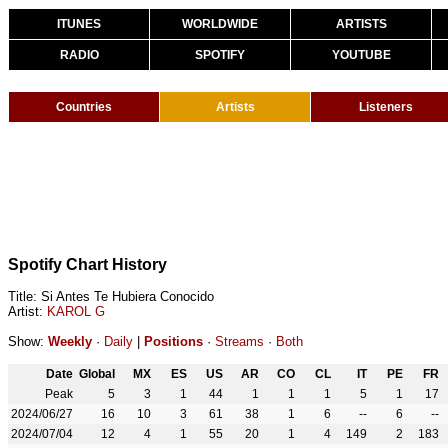
ITUNES
WORLDWIDE
ARTISTS
RADIO
SPOTIFY
YOUTUBE
Countries
Artists
Listeners
Spotify Chart History
Title: Si Antes Te Hubiera Conocido
Artist:
KAROL G
Show:
Weekly
·
Daily
|
Positions
·
Streams
·
Both
Date
Global
MX
ES
US
AR
CO
CL
IT
PE
FR
Peak
5
3
1
44
1
1
1
5
1
17
2024/06/27
16
10
3
61
38
1
6
--
6
--
2024/07/04
12
4
1
55
20
1
4
149
2
183