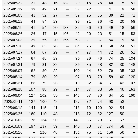
2025/05/22
31
48
16
182
29
16
26
40
15
51
2025/05/29
39
49
21
--
37
22
31
41
19
58
2025/06/05
41
52
27
--
39
26
35
39
22
71
2025/06/12
44
54
23
--
39
31
36
42
20
58
2025/06/19
41
54
20
183
35
26
30
49
18
56
2025/06/26
26
47
15
106
43
20
23
51
15
53
2025/07/03
39
55
20
155
53
21
37
64
19
50
2025/07/10
49
63
26
--
64
26
38
68
24
51
2025/07/17
64
67
29
--
74
27
44
72
26
51
2025/07/24
67
65
28
--
80
29
46
74
25
134
2025/07/31
79
81
32
--
89
35
48
82
30
148
2025/08/07
82
80
32
--
100
44
52
70
35
133
2025/08/14
79
80
29
--
92
53
70
59
40
120
2025/08/21
88
79
26
--
110
52
54
61
43
137
2025/08/28
107
88
29
--
114
67
63
66
46
163
2025/09/04
127
102
35
--
143
67
70
84
51
190
2025/09/11
137
100
42
--
127
72
74
98
53
--
2025/09/18
144
115
41
--
118
70
100
92
54
--
2025/09/25
160
110
48
--
118
72
82
127
50
--
2025/10/02
178
134
50
--
149
85
79
161
57
--
2025/10/09
197
137
59
--
145
80
87
174
58
--
2025/10/16
--
126
48
--
131
75
81
156
56
--