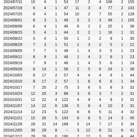
2024/07/11
10
4
1
53
17
2
4
108
2
155
2024/07/18
6
4
1
47
11
3
4
77
2
143
2024/07/25
8
4
1
54
10
2
7
55
2
128
2024/08/01
8
3
1
48
5
2
3
49
1
105
2024/08/08
6
4
1
46
6
2
2
25
1
36
2024/08/15
5
4
1
44
2
2
1
16
1
31
2024/08/22
5
4
1
50
1
2
2
9
1
30
2024/08/29
7
3
1
51
1
3
2
5
1
21
2024/09/05
7
7
1
48
1
4
3
5
1
23
2024/09/12
8
9
1
48
1
4
3
8
1
23
2024/09/19
7
9
1
46
1
4
5
6
1
24
2024/09/26
8
14
1
58
2
5
6
24
1
38
2024/10/03
8
17
2
57
4
4
4
9
1
44
2024/10/10
8
17
2
57
1
6
6
6
1
34
2024/10/17
7
20
2
75
3
6
5
8
3
32
2024/10/24
12
20
3
88
3
9
3
7
2
31
2024/10/31
12
22
4
122
4
9
4
9
2
32
2024/11/07
14
22
6
136
5
8
4
10
3
31
2024/11/14
12
23
5
122
6
8
5
11
4
32
2024/11/21
15
26
5
143
6
8
5
14
3
45
2024/11/28
28
31
14
189
5
14
7
17
5
34
2024/12/05
30
29
8
--
3
12
6
21
6
41
2024/12/12
28
29
6
190
2
12
3
38
4
44