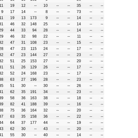
11
19
12
--
10
--
--
35
--
--
9
17
14
--
8
--
--
73
--
--
11
19
13
173
9
--
--
14
--
--
31
46
32
148
25
--
--
14
--
--
29
44
33
94
28
--
--
14
--
--
29
46
32
98
22
--
--
11
--
--
32
47
31
108
23
--
--
15
--
--
28
47
23
115
24
--
--
17
--
--
32
47
23
144
27
--
--
23
--
--
32
51
25
153
27
--
--
20
--
--
31
51
26
129
26
--
--
17
--
--
32
52
24
168
23
--
--
17
--
--
38
63
27
196
28
--
--
23
--
--
35
51
30
--
30
--
--
26
--
--
41
62
35
191
34
--
--
23
--
--
39
58
36
163
38
--
--
18
--
--
39
82
41
188
39
--
--
16
--
--
38
75
36
164
32
--
--
20
--
--
37
63
35
158
36
--
--
22
--
--
44
64
37
177
44
--
--
19
--
--
43
62
30
--
43
--
--
20
--
--
41
55
30
--
40
--
--
14
--
--