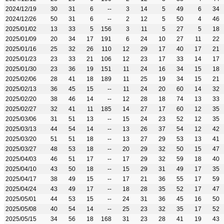
2024/12/19
30
31
6
--
3
14
5
49
6
34
2024/12/26
50
31
6
--
2
12
5
50
4
46
2025/01/02
13
33
5
156
3
11
5
27
5
18
2025/01/09
20
34
17
191
6
24
10
27
11
22
2025/01/16
25
32
26
110
12
29
17
40
17
21
2025/01/23
23
33
21
106
12
23
17
33
14
17
2025/01/30
23
36
19
151
11
24
16
34
15
18
2025/02/06
28
41
18
189
11
25
19
34
15
21
2025/02/13
36
45
15
--
11
24
20
60
14
32
2025/02/20
38
46
14
--
12
28
18
74
13
33
2025/02/27
32
41
11
185
14
27
17
60
12
35
2025/03/06
31
51
13
--
15
24
23
52
12
35
2025/03/13
44
54
14
--
13
26
37
54
12
42
2025/03/20
51
51
18
--
13
27
29
53
13
41
2025/03/27
48
53
18
--
20
29
32
50
15
47
2025/04/03
46
51
17
--
17
29
32
59
18
40
2025/04/10
43
50
18
--
15
29
31
49
17
35
2025/04/17
38
49
15
--
17
21
36
55
17
59
2025/04/24
43
49
17
--
18
28
35
52
17
47
2025/05/01
44
53
15
--
24
31
36
45
16
50
2025/05/08
40
54
14
--
25
23
32
35
17
52
2025/05/15
34
56
18
168
31
23
28
41
19
43