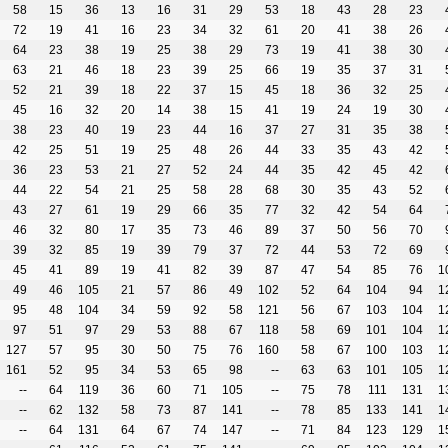
58
15
36
13
16
31
29
53
18
43
28
23
72
19
41
16
23
34
32
61
20
41
38
26
64
23
38
19
25
38
29
73
19
41
38
30
63
21
46
18
23
39
25
66
19
35
37
31
52
21
39
18
22
37
15
45
18
36
32
25
45
16
32
20
14
38
15
41
19
24
19
30
38
23
40
19
23
44
16
37
27
31
35
38
42
25
51
19
25
48
26
44
33
35
43
42
36
23
53
21
27
52
24
44
35
42
45
42
44
22
54
21
25
58
28
68
30
35
43
52
43
27
61
19
29
66
35
77
32
42
54
64
46
32
80
17
35
73
46
89
37
50
56
70
39
32
85
19
39
79
37
72
44
53
72
69
45
41
89
19
41
82
39
87
47
54
85
76
1
49
46
105
21
57
86
49
102
52
64
104
94
1
95
48
104
34
59
92
58
121
56
67
103
104
1
97
51
97
29
53
88
67
118
58
69
101
104
1
127
57
95
30
50
75
76
160
58
67
100
103
1
161
52
95
34
53
65
98
--
63
63
101
105
1
--
64
119
36
60
71
105
--
75
78
111
131
1
--
62
132
58
73
87
141
--
78
85
133
141
1
--
64
131
64
67
74
147
--
71
84
123
129
1