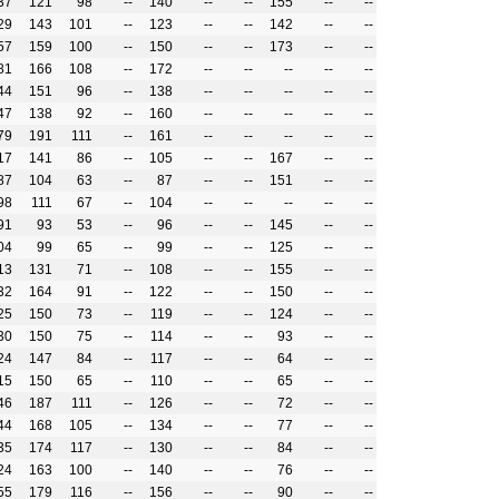
37
121
98
--
140
--
--
155
--
--
29
143
101
--
123
--
--
142
--
--
57
159
100
--
150
--
--
173
--
--
81
166
108
--
172
--
--
--
--
--
44
151
96
--
138
--
--
--
--
--
47
138
92
--
160
--
--
--
--
--
79
191
111
--
161
--
--
--
--
--
17
141
86
--
105
--
--
167
--
--
87
104
63
--
87
--
--
151
--
--
98
111
67
--
104
--
--
--
--
--
91
93
53
--
96
--
--
145
--
--
04
99
65
--
99
--
--
125
--
--
13
131
71
--
108
--
--
155
--
--
32
164
91
--
122
--
--
150
--
--
25
150
73
--
119
--
--
124
--
--
30
150
75
--
114
--
--
93
--
--
24
147
84
--
117
--
--
64
--
--
15
150
65
--
110
--
--
65
--
--
46
187
111
--
126
--
--
72
--
--
44
168
105
--
134
--
--
77
--
--
35
174
117
--
130
--
--
84
--
--
24
163
100
--
140
--
--
76
--
--
55
179
116
--
156
--
--
90
--
--