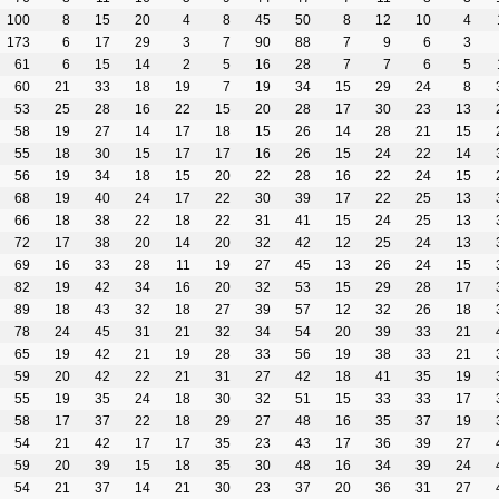
100
8
15
20
4
8
45
50
8
12
10
4
173
6
17
29
3
7
90
88
7
9
6
3
61
6
15
14
2
5
16
28
7
7
6
5
60
21
33
18
19
7
19
34
15
29
24
8
53
25
28
16
22
15
20
28
17
30
23
13
58
19
27
14
17
18
15
26
14
28
21
15
55
18
30
15
17
17
16
26
15
24
22
14
56
19
34
18
15
20
22
28
16
22
24
15
68
19
40
24
17
22
30
39
17
22
25
13
66
18
38
22
18
22
31
41
15
24
25
13
72
17
38
20
14
20
32
42
12
25
24
13
69
16
33
28
11
19
27
45
13
26
24
15
82
19
42
34
16
20
32
53
15
29
28
17
89
18
43
32
18
27
39
57
12
32
26
18
78
24
45
31
21
32
34
54
20
39
33
21
65
19
42
21
19
28
33
56
19
38
33
21
59
20
42
22
21
31
27
42
18
41
35
19
55
19
35
24
18
30
32
51
15
33
33
17
58
17
37
22
18
29
27
48
16
35
37
19
54
21
42
17
17
35
23
43
17
36
39
27
59
20
39
15
18
35
30
48
16
34
39
24
54
21
37
14
21
30
23
37
20
36
31
27