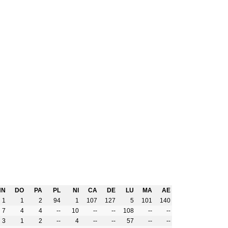
HN
DO
PA
PL
NI
CA
DE
LU
MA
AE
1
1
2
94
1
107
127
5
101
140
7
4
4
--
10
--
--
108
--
--
3
1
2
--
4
--
--
57
--
--