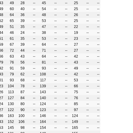
43
49
28
--
45
--
--
25
--
--
49
60
40
--
54
--
--
25
--
--
48
64
36
--
48
--
--
26
--
--
52
65
39
--
53
--
--
25
--
--
49
51
35
--
47
--
--
22
--
--
44
46
24
--
38
--
--
19
--
--
51
61
35
--
53
--
--
23
--
--
59
67
39
--
64
--
--
27
--
--
66
72
44
--
71
--
--
27
--
--
66
63
43
--
64
--
--
42
--
--
79
76
56
--
81
--
--
43
--
--
92
91
59
--
93
--
--
49
--
--
93
79
62
--
108
--
--
42
--
--
01
93
68
--
117
--
--
53
--
--
23
104
78
--
139
--
--
66
--
--
26
113
87
--
143
--
--
75
--
--
27
127
84
--
140
--
--
76
--
--
24
130
80
--
124
--
--
85
--
--
27
122
90
--
123
--
--
97
--
--
36
163
100
--
146
--
--
124
--
--
43
152
106
--
164
--
--
149
--
--
53
145
98
--
154
--
--
165
--
--