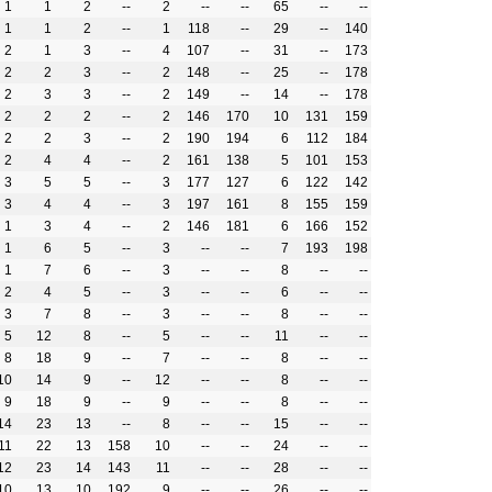
1
1
2
--
2
--
--
65
--
--
1
1
2
--
1
118
--
29
--
140
2
1
3
--
4
107
--
31
--
173
2
2
3
--
2
148
--
25
--
178
2
3
3
--
2
149
--
14
--
178
2
2
2
--
2
146
170
10
131
159
2
2
3
--
2
190
194
6
112
184
2
4
4
--
2
161
138
5
101
153
3
5
5
--
3
177
127
6
122
142
3
4
4
--
3
197
161
8
155
159
1
3
4
--
2
146
181
6
166
152
1
6
5
--
3
--
--
7
193
198
1
7
6
--
3
--
--
8
--
--
2
4
5
--
3
--
--
6
--
--
3
7
8
--
3
--
--
8
--
--
5
12
8
--
5
--
--
11
--
--
8
18
9
--
7
--
--
8
--
--
10
14
9
--
12
--
--
8
--
--
9
18
9
--
9
--
--
8
--
--
14
23
13
--
8
--
--
15
--
--
11
22
13
158
10
--
--
24
--
--
12
23
14
143
11
--
--
28
--
--
10
13
10
192
9
--
--
26
--
--