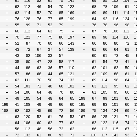
--
61
116
52
61
75
141
--
69
85
102
104
1
--
62
112
46
54
70
122
--
68
78
106
91
1
--
63
114
52
70
85
169
--
69
89
111
114
1
--
76
128
76
77
85
199
--
84
92
116
124
1
--
55
99
71
52
79
--
--
76
78
96
98
1
--
60
112
64
63
75
--
--
87
78
108
112
1
--
70
122
77
75
86
197
--
89
98
114
116
1
--
52
87
70
60
66
143
--
66
86
80
72
1
--
43
72
67
37
57
138
--
61
66
64
61
--
43
82
106
33
57
--
--
60
61
73
45
--
35
80
47
28
58
117
--
61
54
73
41
--
44
88
63
36
57
110
--
62
101
83
50
1
--
57
86
68
44
65
121
--
62
109
88
61
1
--
62
111
70
50
74
132
--
69
114
98
64
1
--
54
103
71
48
68
102
--
63
113
95
62
1
--
54
106
64
48
70
80
--
61
105
95
60
1
--
49
105
54
48
64
65
199
67
99
101
65
1
199
41
108
49
49
66
60
195
69
93
101
60
1
188
62
103
45
69
72
56
189
75
134
124
69
1
--
63
120
52
61
76
53
167
86
125
121
71
1
--
64
106
60
62
77
62
--
83
122
116
74
1
--
58
113
48
56
72
62
--
86
112
115
67
1
--
72
132
61
80
92
71
--
110
117
142
93
1