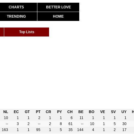
CHARTS
BETTER LOVE
TRENDING
HOME
Top Lists
NL
EC
GT
PT
CR
PY
CH
BE
BO
VE
SV
UY
10
1
1
2
1
1
6
11
1
1
1
1
--
3
2
--
2
8
61
--
10
1
5
30
163
1
1
95
1
5
35
144
4
1
2
17