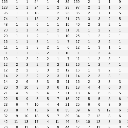
165
1
1
54
1
4
35
159
2
1
1
9
128
1
1
24
1
2
23
97
2
1
1
5
95
1
1
18
1
2
23
85
2
1
1
5
74
1
1
13
1
2
21
73
3
3
2
5
48
1
1
6
1
1
15
40
2
2
2
1
23
1
1
4
1
2
11
31
1
2
2
1
20
1
1
2
1
1
10
25
1
2
2
1
16
1
1
3
1
1
7
17
1
2
2
1
11
1
1
3
2
1
6
12
1
3
1
1
11
1
1
3
2
1
10
11
1
3
4
1
10
1
2
2
2
1
7
11
1
2
3
1
12
2
2
2
3
2
12
16
1
2
4
1
12
2
2
3
3
2
12
16
1
3
2
1
14
2
2
2
2
3
11
14
2
3
3
1
14
2
6
3
3
5
11
16
2
3
3
3
20
3
10
3
3
6
13
18
4
4
6
3
21
4
9
5
4
7
11
18
6
6
6
5
22
5
9
5
5
7
15
27
5
5
8
6
23
6
7
10
4
4
21
25
6
6
8
6
28
8
7
13
6
8
35
39
6
9
12
6
32
9
10
18
5
7
39
34
7
12
8
6
42
11
13
17
4
11
46
34
10
12
8
6
76
8
11
16
5
9
44
47
7
11
8
3