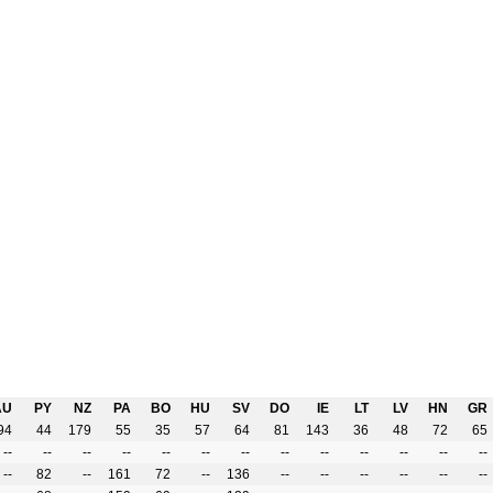
AU
PY
NZ
PA
BO
HU
SV
DO
IE
LT
LV
HN
GR
94
44
179
55
35
57
64
81
143
36
48
72
65
--
--
--
--
--
--
--
--
--
--
--
--
--
--
82
--
161
72
--
136
--
--
--
--
--
--