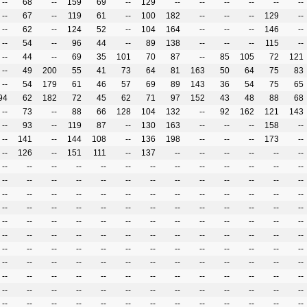
--
68
--
159
69
--
129
--
--
--
--
--
--
--
67
--
119
61
--
100
182
--
--
--
129
--
--
62
--
124
52
--
104
164
--
--
--
146
--
--
54
--
96
44
--
89
138
--
--
--
115
--
--
44
--
69
35
101
70
87
--
85
105
72
121
--
49
200
55
41
73
64
81
163
50
64
75
83
--
54
179
61
46
57
69
89
143
36
54
75
65
94
62
182
72
45
62
71
97
152
43
48
88
68
--
73
--
88
66
128
104
132
--
92
162
121
143
--
93
--
119
87
--
130
163
--
--
--
158
--
--
141
--
144
108
--
136
198
--
--
--
173
--
--
126
--
151
111
--
137
--
--
--
--
--
--
--
--
--
--
--
--
--
--
--
--
--
--
--
--
--
--
--
--
--
--
--
--
--
--
--
--
--
--
--
--
--
--
--
--
--
--
--
--
--
--
--
--
--
--
--
--
--
--
--
--
--
--
--
--
--
--
--
--
--
--
--
--
--
--
--
--
--
--
--
--
--
--
--
--
--
--
--
--
--
--
--
--
--
--
--
--
--
--
--
--
--
--
--
--
--
--
--
--
--
--
--
--
--
--
--
--
--
--
--
--
--
--
--
--
--
--
--
--
--
--
--
--
--
--
--
--
--
--
--
--
--
--
--
--
--
--
--
--
--
--
--
--
--