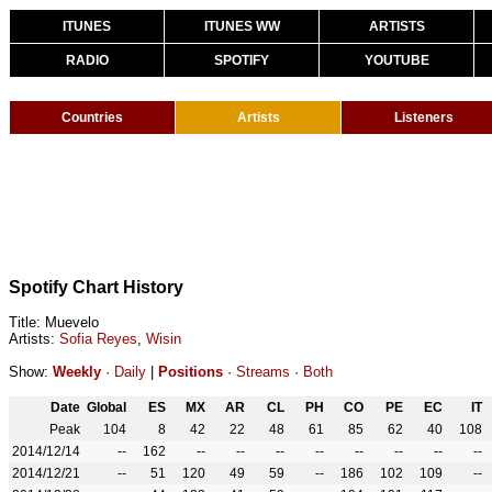
ITUNES
ITUNES WW
ARTISTS
RADIO
SPOTIFY
YOUTUBE
Countries
Artists
Listeners
Spotify Chart History
Title: Muevelo
Artists:
Sofia Reyes
,
Wisin
Show:
Weekly
·
Daily
|
Positions
·
Streams
·
Both
Date
Global
ES
MX
AR
CL
PH
CO
PE
EC
IT
Peak
104
8
42
22
48
61
85
62
40
108
2014/12/14
--
162
--
--
--
--
--
--
--
--
2014/12/21
--
51
120
49
59
--
186
102
109
--