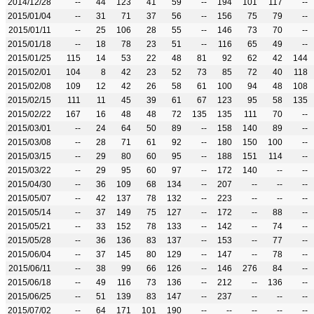
2014/12/28
--
44
123
41
59
--
194
101
117
--
2015/01/04
--
31
71
37
56
--
156
75
79
--
2015/01/11
--
25
106
28
55
--
146
73
70
--
2015/01/18
--
18
78
23
51
--
116
65
49
--
2015/01/25
115
14
53
22
48
81
92
62
42
144
2015/02/01
104
8
42
23
52
73
85
72
40
118
2015/02/08
109
12
42
26
58
61
100
94
48
108
2015/02/15
111
11
45
39
61
67
123
95
58
135
2015/02/22
167
16
48
48
72
135
135
111
70
--
2015/03/01
--
24
64
50
89
--
158
140
89
--
2015/03/08
--
28
71
61
92
--
180
150
100
--
2015/03/15
--
29
80
60
95
--
188
151
114
--
2015/03/22
--
29
95
60
97
--
172
140
--
--
2015/04/30
--
36
109
68
134
--
207
--
--
--
2015/05/07
--
42
137
78
132
--
223
--
--
--
2015/05/14
--
37
149
75
127
--
172
--
88
--
2015/05/21
--
33
152
78
133
--
142
--
74
--
2015/05/28
--
36
136
83
137
--
153
--
77
--
2015/06/04
--
37
145
80
129
--
147
--
78
--
2015/06/11
--
38
99
66
126
--
146
276
84
--
2015/06/18
--
49
116
73
136
--
212
--
136
--
2015/06/25
--
51
139
83
147
--
237
--
--
--
2015/07/02
--
64
171
101
190
--
--
--
--
--