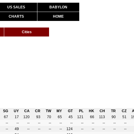
US SALES
BABYLON
CHARTS
HOME
Cities
SG
UY
CA
CR
TW
MY
GT
PL
HK
CH
TR
CZ
67
17
120
93
70
65
45
121
66
113
90
51
1
--
--
--
--
--
--
--
--
--
--
--
--
--
49
--
--
--
--
124
--
--
--
--
--