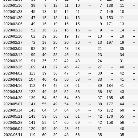
2020/01/16
39
9
12
11
10
--
7
138
11
--
2020/01/23
45
13
15
12
11
--
7
149
10
--
2020/01/30
47
15
18
14
13
--
8
153
11
--
2020/02/06
49
16
19
15
15
--
9
171
13
--
2020/02/13
52
16
22
16
15
--
9
--
14
--
2020/02/20
62
19
26
19
17
--
13
--
19
--
2020/02/27
72
18
25
20
20
--
13
197
19
--
2020/03/05
92
39
44
43
28
--
21
--
35
--
2020/03/12
99
40
38
45
34
--
23
--
34
--
2020/03/19
91
35
32
42
43
--
24
--
31
--
2020/03/26
109
41
37
46
47
--
27
--
40
--
2020/04/02
113
39
36
47
54
--
30
--
42
--
2020/04/09
107
40
42
50
58
--
33
--
41
--
2020/04/16
112
47
42
53
61
--
39
184
41
--
2020/04/23
122
49
46
52
58
--
38
181
43
--
2020/04/30
139
54
53
54
60
--
37
185
45
--
2020/05/07
141
55
49
54
59
--
38
177
44
--
2020/05/14
143
64
54
64
64
--
45
172
60
--
2020/05/21
143
59
58
62
61
--
42
170
55
--
2020/05/28
141
59
54
65
69
--
42
158
56
--
2020/06/04
120
59
40
48
61
--
31
--
40
--
2020/06/11
119
60
39
48
66
--
35
--
35
--