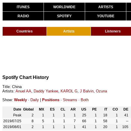
ITUNES
WORLDWIDE
ARTISTS
RADIO
SPOTIFY
YOUTUBE
Countries
Artists
Listeners
Spotify Chart History
Title: China
Artists:
Anuel AA
,
Daddy Yankee
,
KAROL G
,
J Balvin
,
Ozuna
Show:
Weekly
·
Daily
|
Positions
·
Streams
·
Both
Date
Global
MX
ES
CL
AR
US
PE
IT
CO
DE
Peak
2
1
1
1
1
25
1
18
1
41
2019/07/25
8
5
1
1
7
66
1
58
1
--
2019/08/01
2
1
1
1
1
41
1
20
1
105