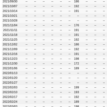
2021/09/30
--
--
--
--
--
--
186
--
--
--
2021/10/07
--
--
--
--
--
--
192
--
--
--
2021/10/14
--
--
--
--
--
--
191
--
--
--
2021/10/21
--
--
--
--
--
--
--
--
--
--
2021/10/28
--
--
--
--
--
--
--
--
--
--
2021/11/04
--
--
--
--
--
--
176
--
--
--
2021/11/11
--
--
--
--
--
--
191
--
--
--
2021/11/18
--
--
--
--
--
--
191
--
--
--
2021/11/25
--
--
--
--
--
--
192
--
--
--
2021/12/02
--
--
--
--
--
--
186
--
--
--
2021/12/09
--
--
--
--
--
--
192
--
--
--
2021/12/16
--
--
--
--
--
--
191
--
--
--
2021/12/23
--
--
--
--
--
--
198
--
--
--
2021/12/30
--
--
--
--
--
--
172
--
--
--
2022/01/06
--
--
--
--
--
--
189
--
--
--
2022/01/13
--
--
--
--
--
--
--
--
--
--
2022/01/20
--
--
--
--
--
--
--
--
--
--
2022/01/27
--
--
--
--
--
--
--
--
--
--
2022/02/03
--
--
--
--
--
--
199
--
--
--
2022/02/10
--
--
--
--
--
--
193
--
--
--
2022/02/17
--
--
--
--
--
--
192
--
--
--
2022/02/24
--
--
--
--
--
--
189
--
--
--
2022/03/03
--
--
--
--
--
--
198
--
--
--