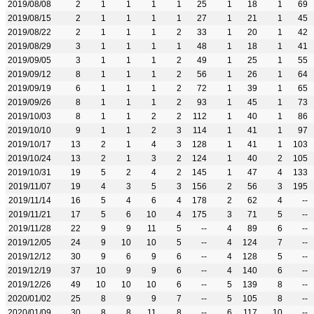
2019/08/08
2
1
1
1
1
25
1
18
1
69
2019/08/15
2
1
1
1
1
27
1
21
1
45
2019/08/22
2
1
1
1
2
33
1
20
1
42
2019/08/29
3
1
1
1
1
48
1
18
1
41
2019/09/05
3
1
1
1
2
49
1
25
1
55
2019/09/12
8
1
1
1
2
56
1
26
1
64
2019/09/19
6
1
1
1
2
72
1
39
1
65
2019/09/26
8
1
1
1
2
93
1
45
1
73
2019/10/03
8
1
1
2
2
112
1
40
1
86
2019/10/10
9
1
1
2
3
114
1
41
1
97
2019/10/17
13
2
1
4
3
128
1
41
1
103
2019/10/24
13
2
1
3
2
124
1
40
2
105
2019/10/31
19
5
2
4
2
145
1
47
4
133
2019/11/07
19
4
3
5
3
156
2
56
3
195
2019/11/14
16
5
4
6
4
178
2
62
4
--
2019/11/21
17
5
6
10
4
175
3
71
5
--
2019/11/28
22
9
9
11
5
--
4
89
6
--
2019/12/05
24
9
10
10
5
--
4
124
7
--
2019/12/12
30
9
6
9
6
--
4
128
5
--
2019/12/19
37
10
9
9
6
--
4
140
6
--
2019/12/26
49
10
10
10
6
--
5
139
8
--
2020/01/02
25
8
9
9
7
--
5
105
8
--
2020/01/09
30
8
8
11
8
--
6
117
10
--