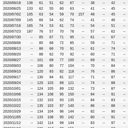
2020/06/18
136
61
51
62
67
--
38
--
42
--
2020/06/25
133
62
55
60
63
--
41
--
45
--
2020/07/02
105
63
54
59
70
157
48
--
45
--
2020/07/09
145
66
54
62
74
--
41
--
46
--
2020/07/16
165
74
53
61
73
--
54
--
51
--
2020/07/23
187
76
57
70
78
--
57
--
62
--
2020/07/30
--
85
67
71
95
--
61
--
67
--
2020/08/06
--
85
68
72
85
--
59
--
71
--
2020/08/13
--
86
66
70
91
--
61
--
74
--
2020/08/20
--
88
62
70
92
--
60
--
71
--
2020/08/27
--
101
69
77
100
--
69
--
91
--
2020/09/03
--
106
80
77
104
--
70
--
84
--
2020/09/10
--
120
93
82
118
--
76
--
86
--
2020/09/17
--
130
94
81
117
--
71
--
87
--
2020/09/24
--
120
103
89
121
--
74
--
88
--
2020/10/01
--
124
105
89
132
--
73
--
87
--
2020/10/08
--
134
108
95
150
--
84
--
91
--
2020/10/15
--
132
103
93
135
--
84
--
83
--
2020/10/22
--
135
103
97
140
--
86
--
88
--
2020/10/29
--
134
104
96
144
--
82
--
90
--
2020/11/05
--
133
108
95
142
--
80
--
91
--
2020/11/12
--
142
114
99
144
--
83
--
97
--