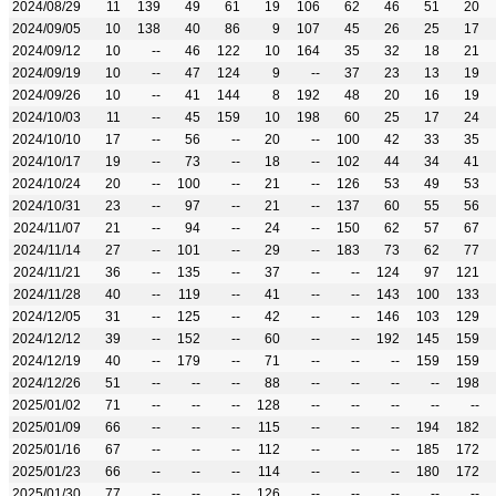
2024/08/29
11
139
49
61
19
106
62
46
51
20
2024/09/05
10
138
40
86
9
107
45
26
25
17
2024/09/12
10
--
46
122
10
164
35
32
18
21
2024/09/19
10
--
47
124
9
--
37
23
13
19
2024/09/26
10
--
41
144
8
192
48
20
16
19
2024/10/03
11
--
45
159
10
198
60
25
17
24
2024/10/10
17
--
56
--
20
--
100
42
33
35
2024/10/17
19
--
73
--
18
--
102
44
34
41
2024/10/24
20
--
100
--
21
--
126
53
49
53
2024/10/31
23
--
97
--
21
--
137
60
55
56
2024/11/07
21
--
94
--
24
--
150
62
57
67
2024/11/14
27
--
101
--
29
--
183
73
62
77
2024/11/21
36
--
135
--
37
--
--
124
97
121
2024/11/28
40
--
119
--
41
--
--
143
100
133
2024/12/05
31
--
125
--
42
--
--
146
103
129
2024/12/12
39
--
152
--
60
--
--
192
145
159
2024/12/19
40
--
179
--
71
--
--
--
159
159
2024/12/26
51
--
--
--
88
--
--
--
--
198
2025/01/02
71
--
--
--
128
--
--
--
--
--
2025/01/09
66
--
--
--
115
--
--
--
194
182
2025/01/16
67
--
--
--
112
--
--
--
185
172
2025/01/23
66
--
--
--
114
--
--
--
180
172
2025/01/30
77
--
--
--
126
--
--
--
--
--