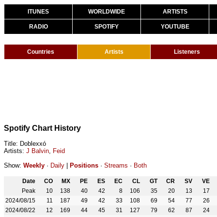
ITUNES
WORLDWIDE
ARTISTS
RADIO
SPOTIFY
YOUTUBE
Countries
Artists
Listeners
Spotify Chart History
Title: Doblexxó
Artists:
J Balvin
,
Feid
Show:
Weekly
·
Daily
|
Positions
·
Streams
·
Both
Date
CO
MX
PE
ES
EC
CL
GT
CR
SV
VE
Peak
10
138
40
42
8
106
35
20
13
17
2024/08/15
11
187
49
42
33
108
69
54
77
26
2024/08/22
12
169
44
45
31
127
79
62
87
24