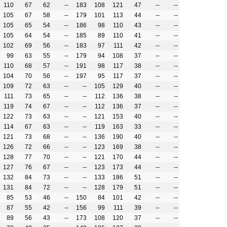
110
67
62
--
183
108
121
47
--
--
105
67
58
--
179
101
113
44
--
--
105
65
54
--
186
98
110
43
--
--
105
64
54
--
185
89
110
41
--
--
102
69
56
--
183
97
111
42
--
--
99
63
55
--
179
94
108
37
--
--
110
68
57
--
191
98
117
38
--
--
104
70
56
--
197
95
117
37
--
--
109
72
63
--
--
105
129
40
--
--
111
73
65
--
--
112
136
38
--
--
119
74
67
--
--
112
136
37
--
--
122
73
63
--
--
121
153
40
--
--
114
67
63
--
--
119
163
33
--
--
121
73
68
--
--
136
190
40
--
--
126
72
66
--
--
123
169
38
--
--
128
77
70
--
--
121
170
44
--
--
127
76
67
--
--
123
173
44
--
--
132
84
73
--
--
133
186
51
--
--
131
84
72
--
--
128
179
51
--
--
85
53
46
--
150
84
101
42
--
--
87
55
42
--
156
99
111
39
--
--
89
56
43
--
173
108
120
37
--
--