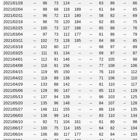
2021/01/28
--
96
73
124
--
--
63
86
--
66
2021/02/04
--
98
68
118
189
--
61
84
--
65
2021/02/11
--
96
72
113
180
--
58
82
--
69
2021/02/18
--
96
70
120
184
--
62
85
--
75
2021/02/25
--
100
73
127
186
--
65
88
--
76
2021/03/04
--
97
73
112
177
--
61
86
--
79
2021/03/11
--
102
73
128
195
--
64
88
--
85
2021/03/18
--
102
80
127
--
--
68
97
--
89
2021/03/25
--
111
91
134
--
--
69
97
--
87
2021/04/01
--
112
91
146
--
--
72
105
--
98
2021/04/08
--
116
91
156
--
--
77
108
--
106
2021/04/15
--
119
95
150
--
--
76
110
--
112
2021/04/22
--
119
89
138
--
--
71
106
--
110
2021/04/29
--
133
88
142
--
--
81
110
--
117
2021/05/06
--
129
90
147
--
--
85
113
--
129
2021/05/13
--
137
94
139
--
--
86
103
--
125
2021/05/20
--
135
96
148
--
--
84
107
--
128
2021/05/27
--
146
111
155
--
--
86
116
--
135
2021/06/03
--
136
99
141
--
--
83
110
--
134
2021/06/10
--
92
71
104
161
--
61
80
--
98
2021/06/17
--
100
75
114
165
--
64
82
--
104
2021/06/24
--
106
80
117
177
--
62
84
--
103