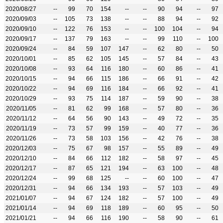
2020/08/27
--
99
70
154
--
--
90
94
--
97
2020/09/03
--
105
73
138
--
--
88
94
--
92
2020/09/10
--
122
76
153
--
--
100
104
--
94
2020/09/17
--
137
79
163
--
--
99
110
--
100
2020/09/24
--
84
59
107
147
--
62
80
--
50
2020/10/01
--
85
62
105
145
--
57
84
--
43
2020/10/08
--
93
64
116
180
--
60
86
--
41
2020/10/15
--
94
66
115
186
--
66
91
--
42
2020/10/22
--
94
69
116
184
--
66
92
--
41
2020/10/29
--
93
75
114
187
--
59
90
--
38
2020/11/05
--
81
62
99
168
--
57
80
--
36
2020/11/12
--
64
56
90
143
--
49
72
--
35
2020/11/19
--
73
57
99
159
--
40
77
--
36
2020/11/26
--
73
58
103
156
--
42
76
--
38
2020/12/03
--
75
67
98
157
--
55
89
--
49
2020/12/10
--
84
66
112
182
--
58
97
--
45
2020/12/17
--
87
65
121
194
--
63
100
--
48
2020/12/24
--
99
68
125
--
--
60
100
--
47
2020/12/31
--
94
66
134
193
--
57
103
--
49
2021/01/07
--
94
67
124
182
--
57
100
--
49
2021/01/14
--
94
69
118
189
--
60
95
--
50
2021/01/21
--
94
66
116
190
--
58
90
--
61