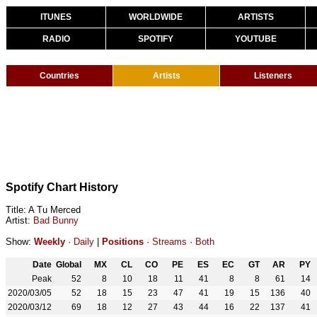
ITUNES
WORLDWIDE
ARTISTS
RADIO
SPOTIFY
YOUTUBE
Countries
Artists
Listeners
Spotify Chart History
Title: A Tu Merced
Artist:
Bad Bunny
Show:
Weekly
·
Daily
|
Positions
·
Streams
·
Both
Date
Global
MX
CL
CO
PE
ES
EC
GT
AR
PY
Peak
52
8
10
18
11
41
8
8
61
14
2020/03/05
52
18
15
23
47
41
19
15
136
40
2020/03/12
69
18
12
27
43
44
16
22
137
41