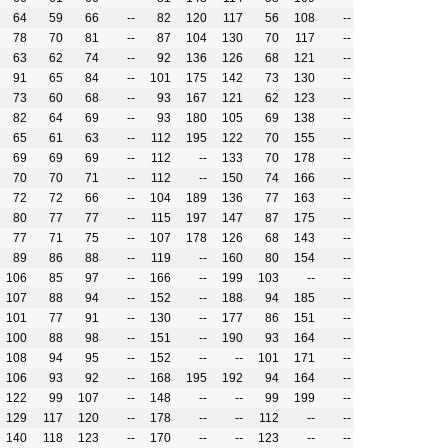
64
59
66
--
82
120
117
56
108
--
78
70
81
--
87
104
130
70
117
--
63
62
74
--
92
136
126
68
121
--
91
65
84
--
101
175
142
73
130
--
73
60
68
--
93
167
121
62
123
--
82
64
69
--
93
180
105
69
138
--
65
61
63
--
112
195
122
70
155
--
69
69
69
--
112
--
133
70
178
--
70
70
71
--
112
--
150
74
166
--
72
72
66
--
104
189
136
77
163
--
80
77
77
--
115
197
147
87
175
--
77
71
75
--
107
178
126
68
143
--
89
86
88
--
119
--
160
80
154
--
106
85
97
--
166
--
199
103
--
--
107
88
94
--
152
--
188
94
185
--
101
77
91
--
130
--
177
86
151
--
100
88
98
--
151
--
190
93
164
--
108
94
95
--
152
--
--
101
171
--
106
93
92
--
168
195
192
94
164
--
122
99
107
--
148
--
--
99
199
--
129
117
120
--
178
--
--
112
--
--
140
118
123
--
170
--
--
123
--
--