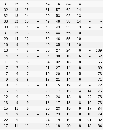
31
15
15
--
64
76
84
14
--
--
32
13
15
--
61
57
62
14
--
--
32
13
14
--
59
53
62
13
--
--
33
12
15
--
49
48
58
14
--
--
33
12
14
--
48
43
53
13
--
--
31
15
13
--
55
44
55
10
--
--
29
14
12
--
59
46
55
10
--
--
16
9
9
--
49
35
41
10
--
--
13
7
7
--
35
27
24
6
--
189
14
7
7
--
34
30
18
6
--
152
11
9
8
--
34
32
18
8
--
156
7
7
9
--
21
27
14
8
--
89
7
6
7
--
19
20
12
5
--
73
9
6
8
--
18
21
14
6
--
71
8
5
6
--
18
15
19
4
--
72
15
5
6
--
20
17
15
4
14
76
12
9
9
--
20
24
18
8
22
76
13
9
9
--
18
17
18
8
19
73
15
11
9
--
20
23
19
9
17
84
14
9
9
--
19
23
13
8
18
79
22
9
9
--
24
19
19
8
21
82
17
11
11
--
23
18
20
8
18
84