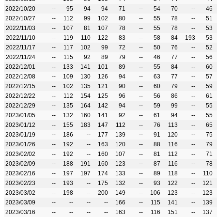
2022/10/20
--
95
94
94
71
--
54
70
--
46
2022/10/27
--
112
99
102
80
--
55
78
--
51
2022/11/03
--
107
81
107
78
--
55
78
--
53
2022/11/10
--
119
110
122
83
--
58
84
193
53
2022/11/17
--
117
102
99
72
--
50
76
--
52
2022/11/24
--
115
92
89
79
--
46
77
--
56
2022/12/01
--
133
141
101
89
--
55
84
--
60
2022/12/08
--
109
130
126
94
--
63
77
--
57
2022/12/15
--
102
135
121
90
--
60
79
--
59
2022/12/22
--
112
154
125
96
--
56
86
--
61
2022/12/29
--
135
164
142
94
--
59
99
--
55
2023/01/05
--
132
160
141
92
--
61
94
--
55
2023/01/12
--
155
183
147
112
--
76
113
--
65
2023/01/19
--
186
--
177
139
--
91
120
--
75
2023/01/26
--
192
--
163
120
--
88
116
--
79
2023/02/02
--
192
--
160
107
--
81
112
--
71
2023/02/09
--
188
191
160
123
--
87
116
--
78
2023/02/16
--
197
197
174
133
--
89
118
--
110
2023/02/23
--
193
--
175
132
--
93
122
--
121
2023/03/02
--
198
--
200
149
--
106
123
--
123
2023/03/09
--
--
--
--
166
--
115
141
--
139
2023/03/16
--
--
--
--
163
--
116
151
--
137