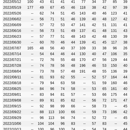
2022/05/12
100
43
61
41
41
77
34
37
85
39
2022/05/19
177
49
67
45
46
118
38
42
97
39
2022/05/26
--
62
74
51
45
143
40
46
123
41
2022/06/02
--
56
71
51
46
139
40
48
127
42
2022/06/09
--
57
72
53
47
141
42
51
131
41
2022/06/16
--
56
73
51
49
137
41
48
131
43
2022/06/23
--
57
77
51
48
143
42
48
130
39
2022/06/30
--
60
70
46
44
139
41
45
117
38
2022/07/07
165
48
56
40
37
109
33
38
96
26
2022/07/14
--
54
64
46
44
130
40
47
106
35
2022/07/21
--
72
76
55
48
170
47
56
129
44
2022/07/28
--
74
78
56
48
196
46
53
150
40
2022/08/04
--
73
78
57
48
191
48
55
136
39
2022/08/11
--
81
93
62
55
--
52
57
164
44
2022/08/18
--
79
94
63
58
--
51
59
160
46
2022/08/25
--
84
96
74
58
--
53
65
161
40
2022/09/01
--
83
94
81
57
--
53
66
175
44
2022/09/08
--
89
91
85
62
--
56
72
171
47
2022/09/15
--
92
98
99
66
--
58
73
--
45
2022/09/22
--
88
113
100
66
--
59
73
196
42
2022/09/29
--
96
113
94
74
--
52
72
--
45
2022/10/06
--
104
104
96
83
--
57
83
--
45
2022/10/13
--
100
96
100
74
--
54
74
--
44