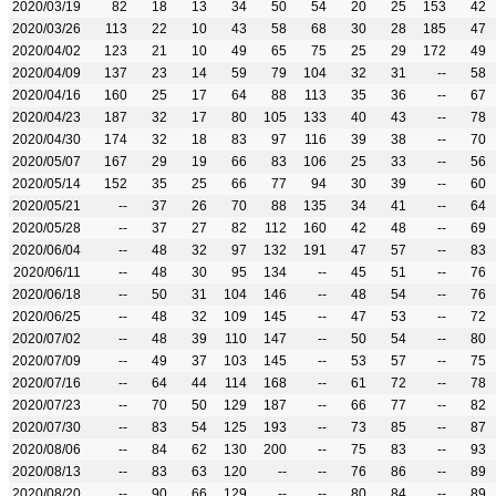
2020/03/19
82
18
13
34
50
54
20
25
153
42
2020/03/26
113
22
10
43
58
68
30
28
185
47
2020/04/02
123
21
10
49
65
75
25
29
172
49
2020/04/09
137
23
14
59
79
104
32
31
--
58
2020/04/16
160
25
17
64
88
113
35
36
--
67
2020/04/23
187
32
17
80
105
133
40
43
--
78
2020/04/30
174
32
18
83
97
116
39
38
--
70
2020/05/07
167
29
19
66
83
106
25
33
--
56
2020/05/14
152
35
25
66
77
94
30
39
--
60
2020/05/21
--
37
26
70
88
135
34
41
--
64
2020/05/28
--
37
27
82
112
160
42
48
--
69
2020/06/04
--
48
32
97
132
191
47
57
--
83
2020/06/11
--
48
30
95
134
--
45
51
--
76
2020/06/18
--
50
31
104
146
--
48
54
--
76
2020/06/25
--
48
32
109
145
--
47
53
--
72
2020/07/02
--
48
39
110
147
--
50
54
--
80
2020/07/09
--
49
37
103
145
--
53
57
--
75
2020/07/16
--
64
44
114
168
--
61
72
--
78
2020/07/23
--
70
50
129
187
--
66
77
--
82
2020/07/30
--
83
54
125
193
--
73
85
--
87
2020/08/06
--
84
62
130
200
--
75
83
--
93
2020/08/13
--
83
63
120
--
--
76
86
--
89
2020/08/20
--
90
66
129
--
--
80
84
--
89