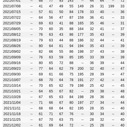
2021/07/01
--
68
77
93
143
--
44
64
--
72
2021/07/08
--
41
47
49
55
149
26
31
199
33
2021/07/15
--
57
61
50
84
178
33
40
--
36
2021/07/22
--
64
56
47
87
159
36
41
--
33
2021/07/29
--
69
63
41
88
165
35
46
--
31
2021/08/05
--
70
60
35
88
164
32
41
--
37
2021/08/12
--
76
63
43
86
177
35
43
--
39
2021/08/19
--
79
63
44
88
186
32
44
--
41
2021/08/26
--
80
64
61
94
194
35
43
--
39
2021/09/02
--
82
66
55
86
198
37
43
--
38
2021/09/09
--
76
63
59
85
195
33
39
--
39
2021/09/16
--
80
65
72
88
--
36
39
--
44
2021/09/23
--
77
64
62
79
200
32
40
--
47
2021/09/30
--
69
61
66
75
195
28
39
--
47
2021/10/07
--
68
70
64
78
191
27
42
--
44
2021/10/14
--
70
65
62
79
198
25
42
--
45
2021/10/21
--
64
65
67
82
--
29
38
--
48
2021/10/28
--
67
65
63
84
198
28
36
--
46
2021/11/04
--
71
66
67
80
197
27
34
--
44
2021/11/11
--
68
68
64
82
195
28
35
--
40
2021/11/18
--
61
71
67
76
--
30
34
--
40
2021/11/25
--
67
70
63
75
--
28
32
--
40
2021/12/02
--
61
69
64
72
--
25
26
--
40