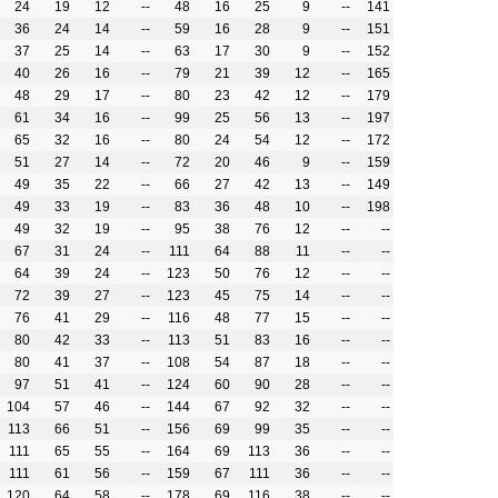
24
19
12
--
48
16
25
9
--
141
36
24
14
--
59
16
28
9
--
151
37
25
14
--
63
17
30
9
--
152
40
26
16
--
79
21
39
12
--
165
48
29
17
--
80
23
42
12
--
179
61
34
16
--
99
25
56
13
--
197
65
32
16
--
80
24
54
12
--
172
51
27
14
--
72
20
46
9
--
159
49
35
22
--
66
27
42
13
--
149
49
33
19
--
83
36
48
10
--
198
49
32
19
--
95
38
76
12
--
--
67
31
24
--
111
64
88
11
--
--
64
39
24
--
123
50
76
12
--
--
72
39
27
--
123
45
75
14
--
--
76
41
29
--
116
48
77
15
--
--
80
42
33
--
113
51
83
16
--
--
80
41
37
--
108
54
87
18
--
--
97
51
41
--
124
60
90
28
--
--
104
57
46
--
144
67
92
32
--
--
113
66
51
--
156
69
99
35
--
--
111
65
55
--
164
69
113
36
--
--
111
61
56
--
159
67
111
36
--
--
120
64
58
--
178
69
116
38
--
--