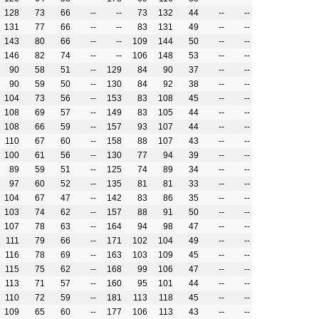
128
73
66
--
--
73
132
44
--
--
131
77
66
--
--
83
131
49
--
--
143
80
66
--
--
109
144
50
--
--
146
82
74
--
--
106
148
53
--
--
90
58
51
--
129
84
90
37
--
--
90
59
50
--
130
84
92
38
--
--
104
73
56
--
153
83
108
45
--
--
108
69
57
--
149
83
105
44
--
--
108
66
59
--
157
93
107
44
--
--
110
67
60
--
158
88
107
43
--
--
100
61
56
--
130
77
94
39
--
--
89
59
51
--
125
74
89
34
--
--
97
60
52
--
135
81
81
33
--
--
104
67
47
--
142
83
86
35
--
--
103
74
62
--
157
88
91
50
--
--
107
78
63
--
164
94
98
47
--
--
111
79
66
--
171
102
104
49
--
--
116
78
69
--
163
103
109
45
--
--
115
75
62
--
168
99
106
47
--
--
113
71
57
--
160
95
101
44
--
--
110
72
59
--
181
113
118
45
--
--
109
65
60
--
177
106
113
43
--
--