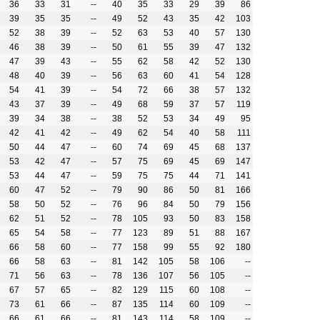
36
33
31
--
40
35
33
29
39
86
39
35
35
--
49
52
43
35
42
103
52
38
39
--
52
63
53
40
57
130
46
38
39
--
50
61
55
39
47
132
47
39
43
--
55
62
58
42
52
130
48
40
39
--
56
63
60
41
54
128
54
41
39
--
54
72
66
38
57
132
43
37
39
--
49
68
59
37
57
119
39
34
38
--
38
52
53
34
49
95
42
41
42
--
49
62
54
40
58
111
50
44
47
--
60
74
69
45
68
137
53
42
47
--
57
75
69
45
69
147
53
44
47
--
59
75
75
44
71
141
60
47
52
--
79
90
86
50
81
166
58
50
52
--
76
96
84
50
79
156
62
51
52
--
78
105
93
50
83
158
65
54
58
--
77
123
89
51
88
167
66
58
60
--
77
158
99
55
92
180
66
58
63
--
81
142
105
58
106
--
71
56
63
--
78
136
107
56
105
--
67
57
65
--
82
129
115
60
108
--
73
61
66
--
87
135
114
60
109
--
66
61
66
--
81
143
114
58
109
--