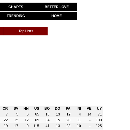
CHARTS
BETTER LOVE
TRENDING
HOME
Top Lists
CR
SV
HN
US
BO
DO
PA
NI
VE
UY
7
5
6
65
18
13
12
4
14
71
22
15
12
65
34
15
20
11
--
100
19
17
9
115
41
13
23
10
--
125