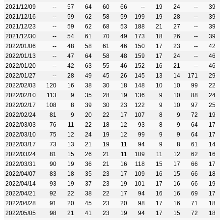
2021/12/09
--
57
64
60
66
--
19
24
--
39
2021/12/16
--
59
62
58
59
199
19
28
--
39
2021/12/23
--
59
62
68
53
188
21
27
--
39
2021/12/30
--
54
61
70
49
173
18
26
--
39
2022/01/06
--
48
58
61
46
150
17
23
--
42
2022/01/13
--
47
64
58
48
159
17
24
--
46
2022/01/20
--
42
63
55
46
152
16
21
--
46
2022/01/27
--
28
49
45
26
145
13
14
171
29
2022/02/03
120
16
38
30
18
148
10
10
99
22
2022/02/10
113
9
35
28
19
136
9
10
88
24
2022/02/17
108
8
39
30
23
122
9
10
97
25
2022/02/24
81
9
20
22
17
107
8
9
72
19
2022/03/03
76
11
22
18
12
93
8
9
64
17
2022/03/10
75
12
24
19
12
99
9
9
64
17
2022/03/17
73
13
21
19
11
94
9
8
61
14
2022/03/24
81
15
26
21
11
109
11
12
62
16
2022/03/31
90
19
36
21
16
118
15
17
66
17
2022/04/07
83
18
35
23
17
109
16
15
66
18
2022/04/14
93
19
37
23
19
101
17
16
66
19
2022/04/21
92
22
38
22
17
94
16
16
69
17
2022/04/28
91
20
45
23
20
98
17
16
71
18
2022/05/05
98
21
41
23
19
94
17
15
72
18