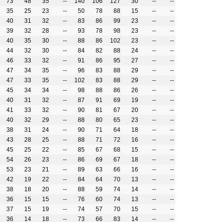
73
48
35
--
140
106
127
30
--
--
35
25
23
--
50
78
88
15
--
--
40
31
32
--
83
86
99
23
--
--
39
32
28
--
93
78
98
23
--
--
40
35
30
--
88
86
102
23
--
--
44
32
30
--
84
82
88
24
--
--
46
33
32
--
91
86
95
27
--
--
47
34
35
--
96
83
88
29
--
--
47
33
35
--
102
83
88
29
--
--
45
34
34
--
98
88
86
26
--
--
40
31
32
--
87
91
69
19
--
--
41
33
32
--
90
81
67
20
--
--
40
32
29
--
88
80
65
23
--
--
38
31
24
--
90
71
64
18
--
--
43
28
25
--
88
71
72
16
--
--
45
25
22
--
85
67
68
15
--
--
54
26
23
--
86
69
67
18
--
--
53
23
21
--
89
63
66
16
--
--
42
19
22
--
84
64
70
13
--
--
38
18
20
--
88
59
74
14
--
--
36
15
15
--
76
60
74
13
--
--
37
15
19
--
74
57
70
15
--
--
36
14
18
--
73
66
83
14
--
--