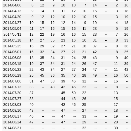
2014/04/06
8
12
9
10
10
7
14
--
2
16
2014/04/13
9
14
11
11
12
10
16
--
3
18
2014/04/20
9
12
12
10
12
10
15
--
3
19
2014/04/27
10
15
12
12
14
9
19
--
4
18
2014/05/04
11
17
16
15
16
11
23
--
5
19
2014/05/11
12
22
19
16
16
15
23
--
7
26
2014/05/18
14
27
35
23
16
16
31
--
8
33
2014/05/25
16
29
32
27
21
18
37
--
8
36
2014/06/01
16
32
34
27
21
21
42
--
8
35
2014/06/08
18
35
34
31
24
25
43
--
9
40
2014/06/15
19
37
34
31
24
26
47
--
11
39
2014/06/22
22
43
34
27
27
24
47
--
11
42
2014/06/29
25
45
36
35
40
28
49
--
16
50
2014/07/06
31
47
38
39
46
32
--
--
16
--
2014/07/13
33
--
43
42
46
22
--
--
8
--
2014/07/20
37
--
--
45
50
22
--
--
13
--
2014/07/27
38
--
--
44
43
26
--
--
15
--
2014/08/03
40
--
--
42
46
25
--
--
17
--
2014/08/10
43
--
--
47
--
27
--
--
18
--
2014/08/17
46
--
--
47
--
33
--
--
19
--
2014/08/24
47
--
--
47
--
29
--
--
28
--
2014/08/31
--
--
--
--
--
32
--
--
30
--