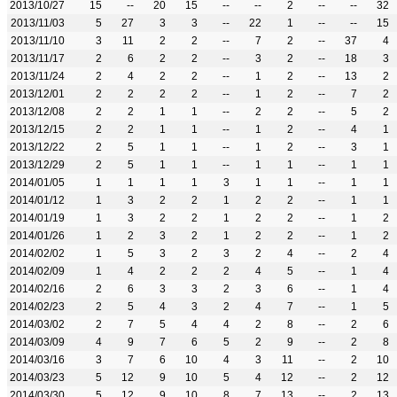
2013/10/27
15
--
20
15
--
--
2
--
--
32
2013/11/03
5
27
3
3
--
22
1
--
--
15
2013/11/10
3
11
2
2
--
7
2
--
37
4
2013/11/17
2
6
2
2
--
3
2
--
18
3
2013/11/24
2
4
2
2
--
1
2
--
13
2
2013/12/01
2
2
2
2
--
1
2
--
7
2
2013/12/08
2
2
1
1
--
2
2
--
5
2
2013/12/15
2
2
1
1
--
1
2
--
4
1
2013/12/22
2
5
1
1
--
1
2
--
3
1
2013/12/29
2
5
1
1
--
1
1
--
1
1
2014/01/05
1
1
1
1
3
1
1
--
1
1
2014/01/12
1
3
2
2
1
2
2
--
1
1
2014/01/19
1
3
2
2
1
2
2
--
1
2
2014/01/26
1
2
3
2
1
2
2
--
1
2
2014/02/02
1
5
3
2
3
2
4
--
2
4
2014/02/09
1
4
2
2
2
4
5
--
1
4
2014/02/16
2
6
3
3
2
3
6
--
1
4
2014/02/23
2
5
4
3
2
4
7
--
1
5
2014/03/02
2
7
5
4
4
2
8
--
2
6
2014/03/09
4
9
7
6
5
2
9
--
2
8
2014/03/16
3
7
6
10
4
3
11
--
2
10
2014/03/23
5
12
9
10
5
4
12
--
2
12
2014/03/30
5
12
9
10
8
7
13
--
2
13