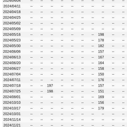
2024/04/04
--
--
--
--
--
--
--
--
--
--
2024/04/11
--
--
--
--
--
--
--
--
--
--
2024/04/18
--
--
--
--
--
--
--
--
--
--
2024/04/25
--
--
--
--
--
--
--
--
--
--
2024/05/02
--
--
--
--
--
--
--
--
--
--
2024/05/09
--
--
--
--
--
--
--
--
--
--
2024/05/16
--
--
--
--
--
--
--
198
--
--
2024/05/23
--
--
--
--
--
--
--
178
--
--
2024/05/30
--
--
--
--
--
--
--
182
--
--
2024/06/06
--
--
--
--
--
--
--
157
--
--
2024/06/13
--
--
--
--
--
--
--
167
--
--
2024/06/20
--
--
--
--
--
--
--
164
--
--
2024/06/27
--
--
--
--
--
--
--
158
--
--
2024/07/04
--
--
--
--
--
--
--
150
--
--
2024/07/11
--
--
--
--
--
--
--
176
--
--
2024/07/18
--
--
197
--
--
--
--
157
--
--
2024/07/25
--
--
198
--
--
--
--
151
--
--
2024/08/01
--
--
--
--
--
--
--
169
--
--
2024/10/10
--
--
--
--
--
--
--
156
--
--
2024/10/17
--
--
--
--
--
--
--
179
--
--
2024/10/31
--
--
--
--
--
--
--
--
--
--
2024/11/14
--
--
--
--
--
--
--
--
--
--
2024/11/21
--
--
--
--
--
--
--
--
--
--