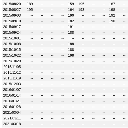
2015/08/20
189
--
--
--
159
195
--
--
187
--
2015/08/27
195
--
--
--
164
193
--
--
198
--
2015/09/03
--
--
--
--
190
--
--
--
192
--
2015/09/10
--
--
--
--
182
--
--
--
190
--
2015/09/17
--
--
--
--
191
--
--
--
--
--
2015/09/24
--
--
--
--
188
--
--
--
--
--
2015/10/01
--
--
--
--
--
--
--
--
--
--
2015/10/08
--
--
--
--
188
--
--
--
--
--
2015/10/15
--
--
--
--
188
--
--
--
--
--
2015/10/22
--
--
--
--
198
--
--
--
--
--
2015/10/29
--
--
--
--
--
--
--
--
--
--
2015/11/05
--
--
--
--
--
--
--
--
--
--
2015/11/12
--
--
--
--
--
--
--
--
--
--
2015/11/19
--
--
--
--
--
--
--
--
--
--
2015/12/03
--
--
--
--
--
--
--
--
--
--
2016/01/07
--
--
--
--
--
--
--
--
--
--
2016/01/14
--
--
--
--
--
--
--
--
--
--
2016/01/21
--
--
--
--
--
--
--
--
--
--
2016/01/28
--
--
--
--
--
--
--
--
--
--
2021/03/04
--
--
--
--
--
--
--
--
--
--
2021/03/11
--
--
--
--
--
--
--
--
--
--
2021/03/18
--
--
--
--
--
--
--
--
--
--