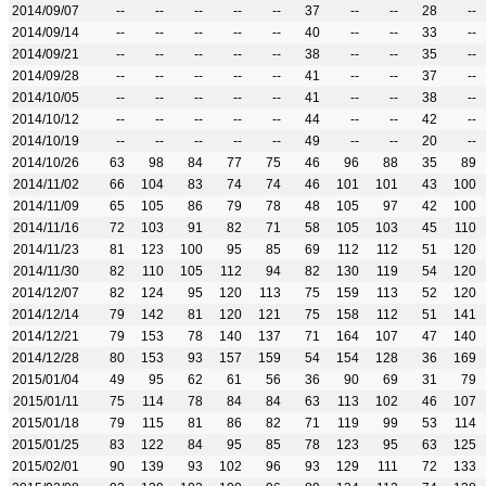
2014/09/07
--
--
--
--
--
37
--
--
28
--
2014/09/14
--
--
--
--
--
40
--
--
33
--
2014/09/21
--
--
--
--
--
38
--
--
35
--
2014/09/28
--
--
--
--
--
41
--
--
37
--
2014/10/05
--
--
--
--
--
41
--
--
38
--
2014/10/12
--
--
--
--
--
44
--
--
42
--
2014/10/19
--
--
--
--
--
49
--
--
20
--
2014/10/26
63
98
84
77
75
46
96
88
35
89
2014/11/02
66
104
83
74
74
46
101
101
43
100
2014/11/09
65
105
86
79
78
48
105
97
42
100
2014/11/16
72
103
91
82
71
58
105
103
45
110
2014/11/23
81
123
100
95
85
69
112
112
51
120
2014/11/30
82
110
105
112
94
82
130
119
54
120
2014/12/07
82
124
95
120
113
75
159
113
52
120
2014/12/14
79
142
81
120
121
75
158
112
51
141
2014/12/21
79
153
78
140
137
71
164
107
47
140
2014/12/28
80
153
93
157
159
54
154
128
36
169
2015/01/04
49
95
62
61
56
36
90
69
31
79
2015/01/11
75
114
78
84
84
63
113
102
46
107
2015/01/18
79
115
81
86
82
71
119
99
53
114
2015/01/25
83
122
84
95
85
78
123
95
63
125
2015/02/01
90
139
93
102
96
93
129
111
72
133