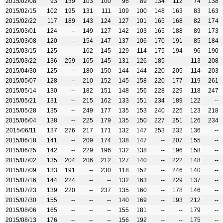
2015/02/08
93
139
103
100
96
89
134
112
74
138
2015/02/15
102
195
131
111
109
100
148
163
83
163
2015/02/22
117
189
143
124
127
101
165
168
82
174
2015/03/01
124
--
149
127
142
103
165
188
89
173
2015/03/08
120
--
154
147
137
106
170
191
85
184
2015/03/15
125
--
162
145
129
114
175
194
96
190
2015/03/22
136
259
165
145
131
126
185
--
113
208
2015/04/30
125
--
180
150
144
144
220
205
114
203
2015/05/07
128
--
210
152
145
158
220
177
119
261
2015/05/14
130
--
182
151
148
156
228
229
118
247
2015/05/21
131
--
215
162
133
151
234
189
122
--
2015/05/28
135
--
249
177
135
153
240
225
123
218
2015/06/04
138
--
225
179
135
150
227
251
126
234
2015/06/11
137
276
217
171
132
147
253
232
136
--
2015/06/18
141
--
209
174
138
147
--
207
155
--
2015/06/25
142
--
229
196
132
138
--
196
158
--
2015/07/02
135
204
206
212
127
140
--
222
148
--
2015/07/09
133
191
--
230
118
152
--
246
140
--
2015/07/16
144
224
--
--
132
163
--
229
137
--
2015/07/23
139
220
--
237
135
160
--
178
146
--
2015/07/30
155
--
--
--
140
169
--
193
212
--
2015/08/06
165
--
--
--
155
181
--
--
179
--
2015/08/13
176
--
--
--
156
192
--
--
175
--