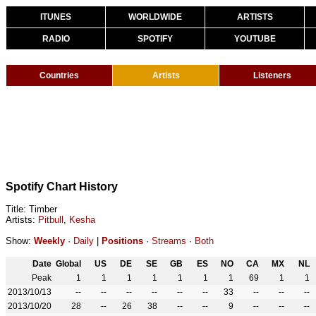
ITUNES
WORLDWIDE
ARTISTS
RADIO
SPOTIFY
YOUTUBE
Countries
Artists
Listeners
Spotify Chart History
Title: Timber
Artists:
Pitbull
,
Kesha
Show:
Weekly
·
Daily
|
Positions
·
Streams
·
Both
Date
Global
US
DE
SE
GB
ES
NO
CA
MX
NL
Peak
1
1
1
1
1
1
1
69
1
1
2013/10/13
--
--
--
--
--
--
33
--
--
--
2013/10/20
28
--
26
38
--
--
9
--
--
--