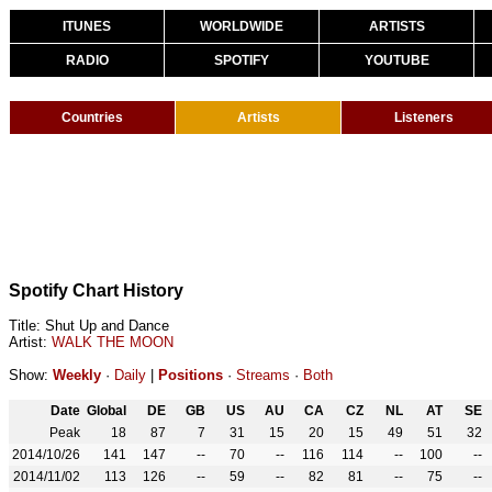
ITUNES
WORLDWIDE
ARTISTS
RADIO
SPOTIFY
YOUTUBE
Countries
Artists
Listeners
Spotify Chart History
Title: Shut Up and Dance
Artist:
WALK THE MOON
Show:
Weekly
·
Daily
|
Positions
·
Streams
·
Both
Date
Global
DE
GB
US
AU
CA
CZ
NL
AT
SE
Peak
18
87
7
31
15
20
15
49
51
32
2014/10/26
141
147
--
70
--
116
114
--
100
--
2014/11/02
113
126
--
59
--
82
81
--
75
--