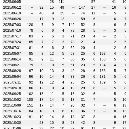
2025/06/05
--
--
28
111
--
--
57
--
41
10
2025/06/12
--
92
15
49
--
147
27
--
16
8
2025/06/19
--
46
9
25
--
74
11
--
5
7
2025/06/26
--
17
9
12
--
59
6
--
6
7
2025/07/03
120
7
9
7
142
52
8
--
6
5
2025/07/10
78
6
6
4
79
28
5
--
3
5
2025/07/17
83
7
6
3
71
23
4
--
2
5
2025/07/24
85
7
7
3
78
21
4
--
2
5
2025/07/31
81
6
6
3
62
20
4
--
2
5
2025/08/07
85
8
12
5
58
25
6
193
4
5
2025/08/14
91
9
11
7
60
35
6
153
5
6
2025/08/21
79
9
10
5
51
23
5
134
4
7
2025/08/28
97
10
13
3
49
28
6
158
5
7
2025/09/04
96
10
14
4
33
26
6
181
5
6
2025/09/11
92
12
12
4
25
25
6
189
5
6
2025/09/18
86
12
10
4
19
29
8
--
5
8
2025/09/25
102
15
11
5
16
32
6
--
5
9
2025/10/02
108
17
14
5
18
31
7
--
5
10
2025/10/09
151
17
14
7
20
32
7
--
6
13
2025/10/16
184
18
13
8
18
36
7
--
8
13
2025/10/23
191
19
14
8
18
37
8
--
8
15
2025/10/30
--
23
15
8
23
42
8
--
9
17
2025/11/06
--
33
22
10
39
61
11
--
11
23