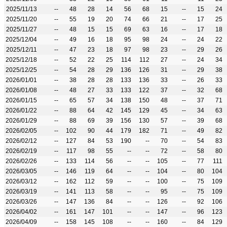
2025/11/13
--
48
28
14
56
68
15
--
15
24
2025/11/20
--
55
19
20
74
66
21
--
17
25
2025/11/27
--
48
15
15
69
63
16
--
17
18
2025/12/04
--
49
16
18
95
98
24
--
24
22
2025/12/11
--
47
23
18
97
98
23
--
29
26
2025/12/18
--
52
22
25
114
112
27
--
24
34
2025/12/25
--
54
28
29
136
126
31
--
29
38
2026/01/01
--
38
28
28
133
136
33
--
26
33
2026/01/08
--
48
27
33
133
122
37
--
32
68
2026/01/15
--
65
57
34
138
150
48
--
37
71
2026/01/22
--
88
64
42
145
129
45
--
34
63
2026/01/29
--
88
69
39
156
130
57
--
39
68
2026/02/05
--
102
90
44
179
182
71
--
49
82
2026/02/12
--
127
84
53
190
--
70
--
54
83
2026/02/19
--
117
98
55
--
--
72
--
58
80
2026/02/26
--
133
114
56
--
--
105
--
77
111
2026/03/05
--
146
119
64
--
--
104
--
80
104
2026/03/12
--
162
112
59
--
--
100
--
75
109
2026/03/19
--
141
113
58
--
--
95
--
75
109
2026/03/26
--
147
136
84
--
--
126
--
92
106
2026/04/02
--
161
147
101
--
--
147
--
96
123
2026/04/09
--
158
145
108
--
--
160
--
84
129