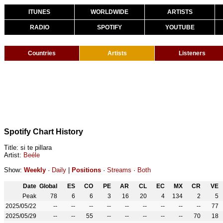
ITUNES
WORLDWIDE
ARTISTS
RADIO
SPOTIFY
YOUTUBE
Countries
Artists
Listeners
Spotify Chart History
Title: si te pillara
Artist:
Beéle
Show:
Weekly
·
Daily
|
Positions
·
Streams
·
Both
Date
Global
ES
CO
PE
AR
CL
EC
MX
CR
VE
Peak
78
6
6
3
16
20
4
134
2
5
2025/05/22
--
--
--
--
--
--
--
--
--
77
2025/05/29
--
--
55
--
--
--
--
--
70
18