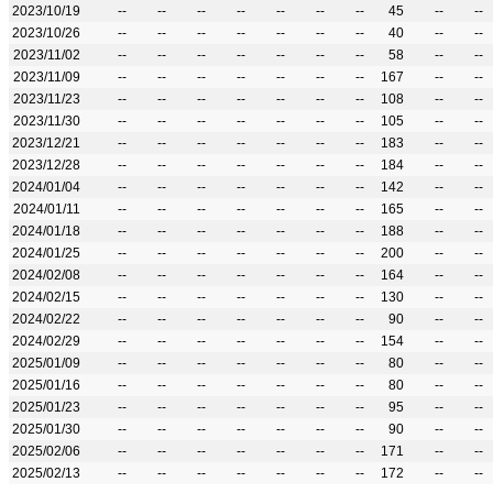
2023/10/19
--
--
--
--
--
--
--
45
--
--
2023/10/26
--
--
--
--
--
--
--
40
--
--
2023/11/02
--
--
--
--
--
--
--
58
--
--
2023/11/09
--
--
--
--
--
--
--
167
--
--
2023/11/23
--
--
--
--
--
--
--
108
--
--
2023/11/30
--
--
--
--
--
--
--
105
--
--
2023/12/21
--
--
--
--
--
--
--
183
--
--
2023/12/28
--
--
--
--
--
--
--
184
--
--
2024/01/04
--
--
--
--
--
--
--
142
--
--
2024/01/11
--
--
--
--
--
--
--
165
--
--
2024/01/18
--
--
--
--
--
--
--
188
--
--
2024/01/25
--
--
--
--
--
--
--
200
--
--
2024/02/08
--
--
--
--
--
--
--
164
--
--
2024/02/15
--
--
--
--
--
--
--
130
--
--
2024/02/22
--
--
--
--
--
--
--
90
--
--
2024/02/29
--
--
--
--
--
--
--
154
--
--
2025/01/09
--
--
--
--
--
--
--
80
--
--
2025/01/16
--
--
--
--
--
--
--
80
--
--
2025/01/23
--
--
--
--
--
--
--
95
--
--
2025/01/30
--
--
--
--
--
--
--
90
--
--
2025/02/06
--
--
--
--
--
--
--
171
--
--
2025/02/13
--
--
--
--
--
--
--
172
--
--