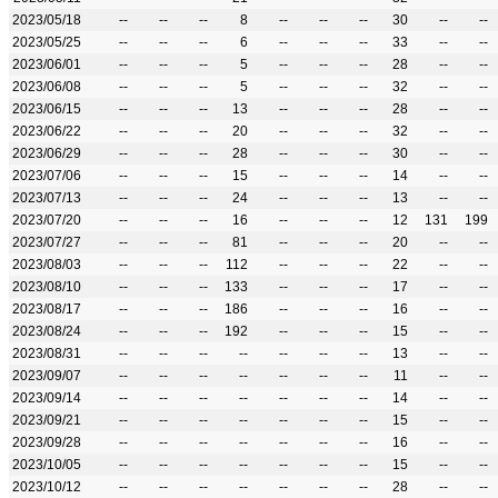
2023/05/18
--
--
--
8
--
--
--
30
--
--
2023/05/25
--
--
--
6
--
--
--
33
--
--
2023/06/01
--
--
--
5
--
--
--
28
--
--
2023/06/08
--
--
--
5
--
--
--
32
--
--
2023/06/15
--
--
--
13
--
--
--
28
--
--
2023/06/22
--
--
--
20
--
--
--
32
--
--
2023/06/29
--
--
--
28
--
--
--
30
--
--
2023/07/06
--
--
--
15
--
--
--
14
--
--
2023/07/13
--
--
--
24
--
--
--
13
--
--
2023/07/20
--
--
--
16
--
--
--
12
131
199
2023/07/27
--
--
--
81
--
--
--
20
--
--
2023/08/03
--
--
--
112
--
--
--
22
--
--
2023/08/10
--
--
--
133
--
--
--
17
--
--
2023/08/17
--
--
--
186
--
--
--
16
--
--
2023/08/24
--
--
--
192
--
--
--
15
--
--
2023/08/31
--
--
--
--
--
--
--
13
--
--
2023/09/07
--
--
--
--
--
--
--
11
--
--
2023/09/14
--
--
--
--
--
--
--
14
--
--
2023/09/21
--
--
--
--
--
--
--
15
--
--
2023/09/28
--
--
--
--
--
--
--
16
--
--
2023/10/05
--
--
--
--
--
--
--
15
--
--
2023/10/12
--
--
--
--
--
--
--
28
--
--