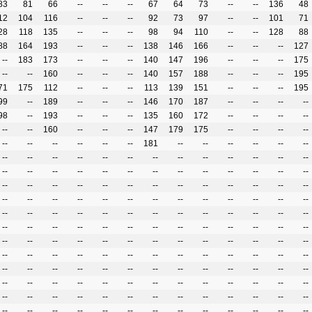
83
81
66
--
--
--
67
64
73
--
--
136
48
12
104
116
--
--
--
92
73
97
--
--
101
71
28
118
135
--
--
--
98
94
110
--
--
128
88
88
164
193
--
--
--
138
146
166
--
--
--
127
--
183
173
--
--
--
140
147
196
--
--
--
175
--
--
160
--
--
--
140
157
188
--
--
--
195
71
175
112
--
--
--
113
139
151
--
--
--
195
99
--
189
--
--
--
146
170
187
--
--
--
--
98
--
193
--
--
--
135
160
172
--
--
--
--
--
--
160
--
--
--
147
179
175
--
--
--
--
--
--
--
--
--
--
181
--
--
--
--
--
--
--
--
--
--
--
--
--
--
--
--
--
--
--
--
--
--
--
--
--
--
--
--
--
--
--
--
--
--
--
--
--
--
--
--
--
--
--
--
--
--
--
--
--
--
--
--
--
--
--
--
--
--
--
--
--
--
--
--
--
--
--
--
--
--
--
--
--
--
--
--
--
--
--
--
--
--
--
--
--
--
--
--
--
--
--
--
--
--
--
--
--
--
--
--
--
--
--
--
--
--
--
--
--
--
--
--
--
--
--
--
--
--
--
--
--
--
--
--
--
--
--
--
--
--
--
--
--
--
--
--
--
--
--
--
--
--
--
--
--
--
--
--
--
--
--
--
--
--
--
--
--
--
--
--
--
--