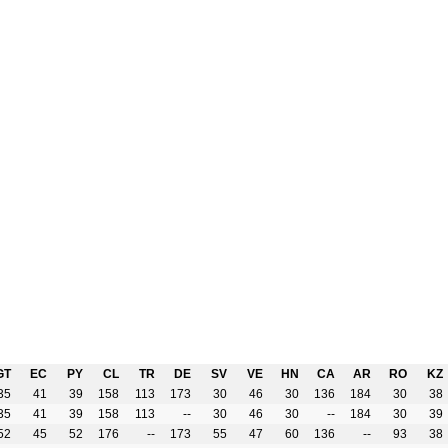
GT
EC
PY
CL
TR
DE
SV
VE
HN
CA
AR
RO
KZ
35
41
39
158
113
173
30
46
30
136
184
30
38
35
41
39
158
113
--
30
46
30
--
184
30
39
52
45
52
176
--
173
55
47
60
136
--
93
38