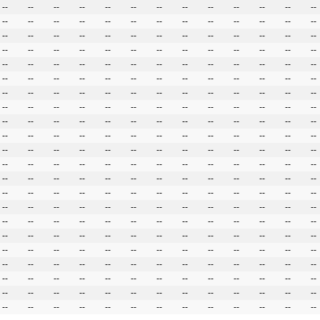
--
--
--
--
--
--
--
--
--
--
--
--
--
--
--
--
--
--
--
--
--
--
--
--
--
--
--
--
--
--
--
--
--
--
--
--
--
--
--
--
--
--
--
--
--
--
--
--
--
--
--
--
--
--
--
--
--
--
--
--
--
--
--
--
--
--
--
--
--
--
--
--
--
--
--
--
--
--
--
--
--
--
--
--
--
--
--
--
--
--
--
--
--
--
--
--
--
--
--
--
--
--
--
--
--
--
--
--
--
--
--
--
--
--
--
--
--
--
--
--
--
--
--
--
--
--
--
--
--
--
--
--
--
--
--
--
--
--
--
--
--
--
--
--
--
--
--
--
--
--
--
--
--
--
--
--
--
--
--
--
--
--
--
--
--
--
--
--
--
--
--
--
--
--
--
--
--
--
--
--
--
--
--
--
--
--
--
--
--
--
--
--
--
--
--
--
--
--
--
--
--
--
--
--
--
--
--
--
--
--
--
--
--
--
--
--
--
--
--
--
--
--
--
--
--
--
--
--
--
--
--
--
--
--
--
--
--
--
--
--
--
--
--
--
--
--
--
--
--
--
--
--
--
--
--
--
--
--
--
--
--
--
--
--
--
--
--
--
--
--
--
--
--
--
--
--
--
--
--
--
--
--
--
--
--
--