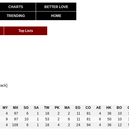
CHARTS
BETTER LOVE
TRENDING
HOME
Top Lists
rack]
MY
MX
SG
SA
TW
PK
MA
EG
CO
AE
HK
BO
4
97
6
1
18
2
2
11
81
4
36
10
9
97
10
1
53
2
6
11
81
6
50
10
4
109
6
1
18
4
2
24
94
4
36
12