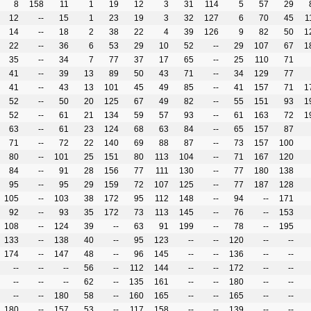
8
158
11
1
19
12
3
31
114
5
57
29
12
--
15
1
23
19
3
32
127
6
70
45
1
14
--
18
2
38
22
4
39
126
9
82
50
1
22
--
36
6
53
29
10
52
--
29
107
67
1
35
--
34
7
77
37
17
65
--
25
110
71
41
--
39
13
89
50
43
71
--
34
129
77
41
--
43
13
101
45
49
85
--
41
157
71
1
52
--
50
20
125
67
49
82
--
55
151
93
1
52
--
61
21
134
59
57
93
--
61
163
72
1
63
--
61
23
124
68
63
84
--
65
157
87
71
--
72
22
140
69
88
87
--
73
157
100
80
--
101
25
151
80
113
104
--
71
167
120
84
--
91
28
156
77
111
130
--
77
180
138
95
--
95
29
159
72
107
125
--
77
187
128
105
--
103
38
172
95
112
148
--
94
--
171
92
--
93
35
172
73
113
145
--
76
--
153
108
--
124
39
--
63
91
199
--
78
--
195
133
--
138
40
--
95
123
--
--
120
--
--
174
--
147
48
--
96
145
--
--
136
--
--
--
--
--
56
--
112
144
--
--
172
--
--
--
--
--
62
--
135
161
--
--
180
--
--
--
--
180
58
--
160
165
--
--
165
--
--
180
--
157
53
--
117
158
--
--
139
--
--