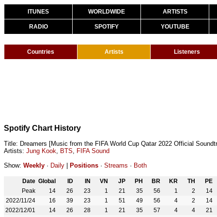
ITUNES
WORLDWIDE
ARTISTS
RADIO
SPOTIFY
YOUTUBE
Countries
Artists
Listeners
Spotify Chart History
Title: Dreamers [Music from the FIFA World Cup Qatar 2022 Official Soundt
Artists:
Jung Kook
,
BTS
,
FIFA Sound
Show:
Weekly
·
Daily
|
Positions
·
Streams
·
Both
Date
Global
ID
IN
VN
JP
PH
BR
KR
TH
PE
Peak
14
26
23
1
21
35
56
1
2
14
2022/11/24
16
39
23
1
51
49
56
4
2
14
2022/12/01
14
26
28
1
21
35
57
4
4
21