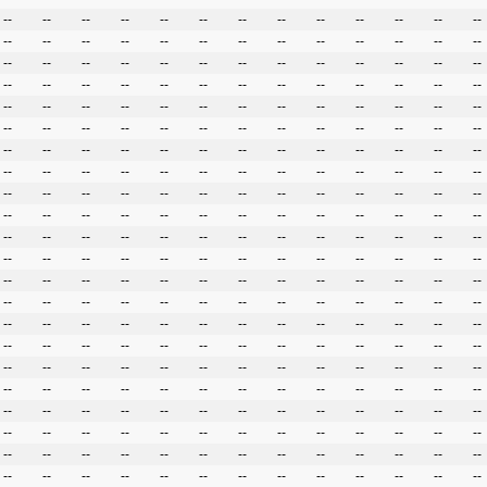
--
--
--
--
--
--
--
--
--
--
--
--
--
--
--
--
--
--
--
--
--
--
--
--
--
--
--
--
--
--
--
--
--
--
--
--
--
--
--
--
--
--
--
--
--
--
--
--
--
--
--
--
--
--
--
--
--
--
--
--
--
--
--
--
--
--
--
--
--
--
--
--
--
--
--
--
--
--
--
--
--
--
--
--
--
--
--
--
--
--
--
--
--
--
--
--
--
--
--
--
--
--
--
--
--
--
--
--
--
--
--
--
--
--
--
--
--
--
--
--
--
--
--
--
--
--
--
--
--
--
--
--
--
--
--
--
--
--
--
--
--
--
--
--
--
--
--
--
--
--
--
--
--
--
--
--
--
--
--
--
--
--
--
--
--
--
--
--
--
--
--
--
--
--
--
--
--
--
--
--
--
--
--
--
--
--
--
--
--
--
--
--
--
--
--
--
--
--
--
--
--
--
--
--
--
--
--
--
--
--
--
--
--
--
--
--
--
--
--
--
--
--
--
--
--
--
--
--
--
--
--
--
--
--
--
--
--
--
--
--
--
--
--
--
--
--
--
--
--
--
--
--
--
--
--
--
--
--
--
--
--
--
--
--
--
--
--
--
--
--
--
--
--
--
--
--
--
--
--
--
--
--
--
--
--
--