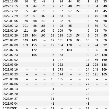
2022/12/08
36
31
49
2
24
44
85
1
22
33
2022/12/15
59
44
76
2
27
48
124
3
34
40
2022/12/22
65
42
70
2
37
57
158
6
43
45
2022/12/29
92
51
102
4
53
67
--
7
45
58
2023/01/05
66
68
140
4
92
67
--
8
55
68
2023/01/12
101
86
166
4
98
85
--
8
69
71
2023/01/19
111
89
166
5
109
79
--
9
68
70
2023/01/26
125
104
196
18
128
113
154
9
55
85
2023/02/02
149
143
--
12
131
179
195
10
59
79
2023/02/09
163
155
--
12
134
178
--
9
94
92
2023/02/16
--
172
--
5
152
183
--
9
66
118
2023/02/23
--
155
--
5
163
--
--
10
72
138
2023/03/02
--
--
--
1
147
--
--
13
66
169
2023/03/09
--
--
--
8
162
--
--
11
128
138
2023/03/16
--
--
--
8
173
--
--
14
148
169
2023/03/23
--
--
--
6
174
--
--
15
191
165
2023/03/30
--
--
--
15
185
--
--
22
--
--
2023/04/06
--
--
--
36
--
--
--
27
--
--
2023/04/13
--
--
--
31
--
--
--
25
--
--
2023/04/20
--
--
--
22
--
--
--
28
--
--
2023/04/27
--
--
--
31
--
--
--
48
--
--
2023/05/04
--
--
--
41
--
--
--
43
--
--
2023/05/11
--
--
--
21
--
--
--
32
--
--