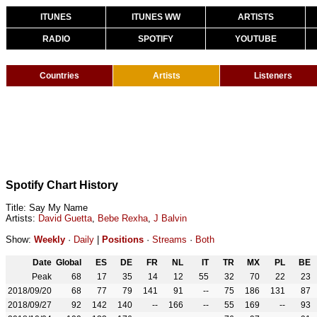
ITUNES
ITUNES WW
ARTISTS
RADIO
SPOTIFY
YOUTUBE
Countries
Artists
Listeners
Spotify Chart History
Title: Say My Name
Artists:
David Guetta
,
Bebe Rexha
,
J Balvin
Show:
Weekly
·
Daily
|
Positions
·
Streams
·
Both
Date
Global
ES
DE
FR
NL
IT
TR
MX
PL
BE
Peak
68
17
35
14
12
55
32
70
22
23
2018/09/20
68
77
79
141
91
--
75
186
131
87
2018/09/27
92
142
140
--
166
--
55
169
--
93