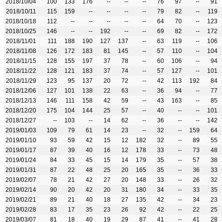
2018/10/04
100
133
176
--
--
--
76
97
--
91
2018/10/11
115
159
--
--
--
--
79
82
--
119
2018/10/18
112
--
--
--
--
--
64
70
--
123
2018/10/25
146
--
--
192
--
--
69
82
--
172
2018/11/01
111
188
190
127
137
--
63
119
--
106
2018/11/08
126
172
183
81
145
--
57
110
--
104
2018/11/15
128
155
197
37
78
--
60
106
--
94
2018/11/22
128
121
183
37
74
--
57
127
--
101
2018/11/29
123
95
137
20
72
--
42
113
192
84
2018/12/06
127
101
138
22
63
--
36
94
--
77
2018/12/13
146
111
158
42
59
--
43
163
--
85
2018/12/20
175
104
144
25
57
--
40
--
--
101
2018/12/27
--
103
--
14
62
--
36
--
--
142
2019/01/03
109
79
61
14
23
--
32
--
159
64
2019/01/10
93
59
42
15
12
182
32
--
89
55
2019/01/17
87
39
40
16
12
178
33
--
73
48
2019/01/24
84
33
45
15
14
179
35
--
57
38
2019/01/31
87
22
48
25
20
165
35
--
36
33
2019/02/07
78
21
42
27
20
148
33
--
26
32
2019/02/14
90
20
42
20
31
180
34
--
33
35
2019/02/21
89
21
40
18
27
135
42
--
34
23
2019/02/28
83
17
35
23
26
92
42
--
22
25
2019/03/07
81
18
40
19
29
87
41
--
41
28