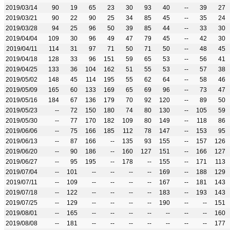
2019/03/14
90
19
65
23
30
93
40
--
39
27
2019/03/21
90
22
90
25
34
85
45
--
35
24
2019/03/28
94
25
96
50
39
85
44
--
33
30
2019/04/04
109
30
96
49
47
79
45
--
42
30
2019/04/11
114
31
97
71
50
71
50
--
48
45
2019/04/18
128
33
96
151
59
65
53
--
56
41
2019/04/25
133
36
104
162
51
55
53
--
57
38
2019/05/02
148
45
114
195
55
62
64
--
58
46
2019/05/09
165
60
133
169
65
69
96
--
73
47
2019/05/16
184
67
136
179
70
92
120
--
89
50
2019/05/23
--
72
150
180
74
80
130
--
105
59
2019/05/30
--
77
170
182
109
80
149
--
118
86
2019/06/06
--
75
166
185
112
78
147
--
153
95
2019/06/13
--
87
166
--
135
93
155
--
157
126
2019/06/20
--
90
186
--
160
127
151
--
166
127
2019/06/27
--
95
195
--
178
--
155
--
171
113
2019/07/04
--
101
--
--
--
--
169
--
188
129
2019/07/11
--
109
--
--
--
--
167
--
181
143
2019/07/18
--
122
--
--
--
--
183
--
193
143
2019/07/25
--
129
--
--
--
--
190
--
--
151
2019/08/01
--
165
--
--
--
--
--
--
--
160
2019/08/08
--
181
--
--
--
--
--
--
--
177