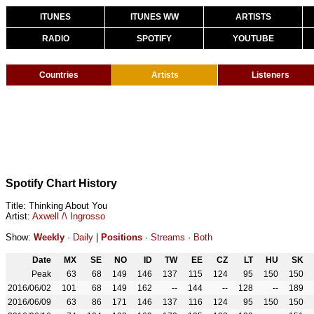
ITUNES
ITUNES WW
ARTISTS
RADIO
SPOTIFY
YOUTUBE
Countries
Artists
Listeners
Spotify Chart History
Title: Thinking About You
Artist:
Axwell /\ Ingrosso
Show:
Weekly
·
Daily
|
Positions
·
Streams
·
Both
Date
MX
SE
NO
ID
TW
EE
CZ
LT
HU
SK
Peak
63
68
149
146
137
115
124
95
150
150
2016/06/02
101
68
149
162
--
144
--
128
--
189
2016/06/09
63
86
171
146
137
116
124
95
150
150