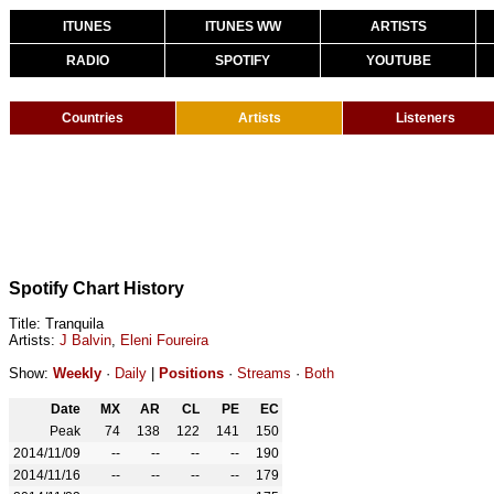
ITUNES
ITUNES WW
ARTISTS
RADIO
SPOTIFY
YOUTUBE
Countries
Artists
Listeners
Spotify Chart History
Title: Tranquila
Artists:
J Balvin
,
Eleni Foureira
Show:
Weekly
·
Daily
|
Positions
·
Streams
·
Both
Date
MX
AR
CL
PE
EC
Peak
74
138
122
141
150
2014/11/09
--
--
--
--
190
2014/11/16
--
--
--
--
179