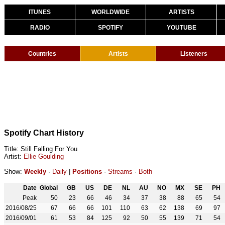
ITUNES
WORLDWIDE
ARTISTS
RADIO
SPOTIFY
YOUTUBE
Countries
Artists
Listeners
Spotify Chart History
Title: Still Falling For You
Artist:
Ellie Goulding
Show:
Weekly
·
Daily
|
Positions
·
Streams
·
Both
Date
Global
GB
US
DE
NL
AU
NO
MX
SE
PH
Peak
50
23
66
46
34
37
38
88
65
54
2016/08/25
67
66
66
101
110
63
62
138
69
97
2016/09/01
61
53
84
125
92
50
55
139
71
54