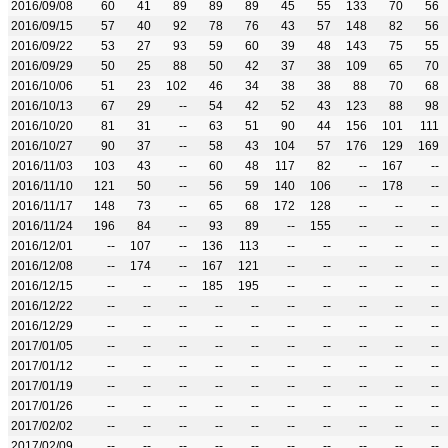
2016/09/08
60
41
89
89
89
45
55
133
70
56
2016/09/15
57
40
92
78
76
43
57
148
82
56
2016/09/22
53
27
93
59
60
39
48
143
75
55
2016/09/29
50
25
88
50
42
37
38
109
65
70
2016/10/06
51
23
102
46
34
38
38
88
70
68
2016/10/13
67
29
--
54
42
52
43
123
88
98
2016/10/20
81
31
--
63
51
90
44
156
101
111
2016/10/27
90
37
--
58
43
104
57
176
129
169
2016/11/03
103
43
--
60
48
117
82
--
167
--
2016/11/10
121
50
--
56
59
140
106
--
178
--
2016/11/17
148
73
--
65
68
172
128
--
--
--
2016/11/24
196
84
--
93
89
--
155
--
--
--
2016/12/01
--
107
--
136
113
--
--
--
--
--
2016/12/08
--
174
--
167
121
--
--
--
--
--
2016/12/15
--
--
--
185
195
--
--
--
--
--
2016/12/22
--
--
--
--
--
--
--
--
--
--
2016/12/29
--
--
--
--
--
--
--
--
--
--
2017/01/05
--
--
--
--
--
--
--
--
--
--
2017/01/12
--
--
--
--
--
--
--
--
--
--
2017/01/19
--
--
--
--
--
--
--
--
--
--
2017/01/26
--
--
--
--
--
--
--
--
--
--
2017/02/02
--
--
--
--
--
--
--
--
--
--
2017/02/09
--
--
--
--
--
--
--
--
--
--