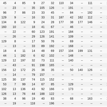
45
4
85
9
27
32
110
34
--
111
--
--
23
--
35
105
126
--
191
--
--
--
96
7
86
15
33
45
--
84
--
192
--
129
9
--
16
33
31
187
42
162
112
--
134
8
122
9
24
28
177
38
177
146
--
160
10
--
18
41
67
--
46
--
--
--
--
22
--
60
123
191
--
184
--
--
--
--
26
--
29
126
141
--
109
--
--
--
129
8
--
17
50
76
--
69
--
--
--
--
13
--
33
89
192
--
168
--
--
--
18
4
11
14
48
69
157
104
199
131
--
44
1
182
6
62
102
--
148
--
--
--
129
12
197
32
73
111
--
140
--
--
--
--
43
--
91
198
165
--
--
--
--
--
156
12
172
25
36
35
--
50
140
126
--
--
14
--
79
157
--
--
--
--
--
--
125
30
137
74
115
152
--
--
--
--
--
53
7
99
14
67
85
--
129
--
--
--
102
13
136
43
92
166
--
173
--
--
--
126
13
76
44
188
122
--
--
--
--
--
38
4
96
19
40
83
--
68
--
163
--
--
19
--
118
--
196
--
--
--
--
--