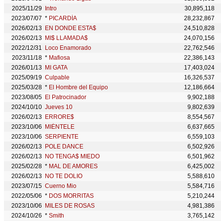
2025/11/29
Intro
30,895,118
2023/07/07
*
PICARDÍA
28,232,867
2026/02/13
EN DONDE ESTA$
24,510,828
2026/02/13
MI$ LLAMADA$
24,070,156
2022/12/31
Loco Enamorado
22,762,546
2023/11/18
*
Mafiosa
22,386,143
2026/01/13
MI GATA
17,403,024
2025/09/19
Culpable
16,326,537
2025/03/28
*
El Hombre del Equipo
12,186,664
2023/08/05
El Patrocinador
9,902,188
2024/10/10
Jueves 10
9,802,639
2026/02/13
ERRORE$
8,554,567
2023/10/06
MIÉNTELE
6,637,665
2023/10/06
SERPIENTE
6,559,103
2026/02/13
POLE DANCE
6,502,926
2026/02/13
NO TENGA$ MIEDO
6,501,962
2025/02/28
*
MAL DE AMORES
6,425,002
2026/02/13
NO TE DOLIO
5,588,610
2023/07/15
Cuerno Mio
5,584,716
2022/05/06
*
DOS MORRITAS
5,210,244
2023/10/06
MILES DE ROSAS
4,981,386
2024/10/26
*
Smith
3,765,142