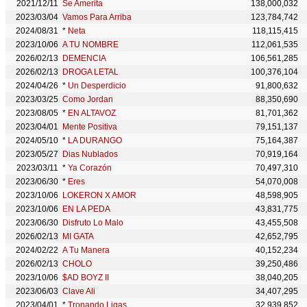
2021/12/11
Se Amerita
138,000,032
2023/03/04
Vamos Para Arriba
123,784,742
2024/08/31
*
Neta
118,115,415
2023/10/06
A TU NOMBRE
112,061,535
2026/02/13
DEMENCIA
106,561,285
2026/02/13
DROGA LETAL
100,376,104
2024/04/26
*
Un Desperdicio
91,800,632
2023/03/25
Como Jordan
88,350,690
2023/08/05
*
EN ALTAVOZ
81,701,362
2023/04/01
Mente Positiva
79,151,137
2024/05/10
*
LA DURANGO
75,164,387
2023/05/27
Dias Nublados
70,919,164
2023/03/11
*
Ya Corazón
70,497,310
2023/06/30
*
Eres
54,070,008
2023/10/06
LOKERON X AMOR
48,598,905
2023/10/06
EN LA PEDA
43,831,775
2023/06/30
Disfruto Lo Malo
43,455,508
2026/02/13
MI GATA
42,652,795
2024/02/22
A Tu Manera
40,152,234
2026/02/13
CHOLO
39,250,486
2023/10/06
$AD BOYZ II
38,040,205
2023/06/03
Clave Ali
34,407,295
2023/04/01
*
Tronando Ligas
32,939,852