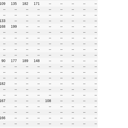
109
135
182
171
--
--
--
--
--
--
--
--
--
--
--
--
--
--
--
--
--
--
--
--
--
--
--
133
--
--
--
--
--
--
--
--
168
199
--
--
--
--
--
--
--
--
--
--
--
--
--
--
--
--
--
--
--
--
--
--
--
--
--
--
--
--
--
--
--
--
--
--
--
--
--
--
--
--
--
--
--
--
--
--
--
--
--
--
--
--
90
177
189
148
--
--
--
--
--
--
--
--
--
--
--
--
--
--
--
--
--
--
--
--
--
--
--
--
--
--
--
--
--
--
--
--
182
--
--
--
--
--
--
--
--
--
--
--
--
--
--
--
--
--
--
--
--
--
--
--
--
--
--
167
--
--
--
108
--
--
--
--
--
--
--
--
--
--
--
--
--
--
--
--
--
--
--
--
--
--
166
--
--
--
--
--
--
--
--
--
--
--
--
--
--
--
--
--