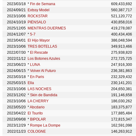
2023/03/18
*
Fin de Semana
609,433,692
2024/09/21
Extssy Model
560,387,717
2023/10/06
ROCKSTAR
521,120,772
2024/10/19
PIÉNSALO
430,858,016
2025/12/05
MIENTRAS DUERMES
419,278,087
2024/12/07
*
5-7
400,434,406
2023/04/01
El Hijo Mayor
386,048,594
2023/10/06
TRES BOTELLAS
349,913,466
2022/07/30
*
El Rescate
275,938,820
2022/11/12
Los Botones Azules
272,725,725
2023/06/23
*
LUNA
247,916,300
2024/06/15
*
Volver Al Futuro
236,381,863
2023/03/18
*
En Paris
232,329,432
2025/03/15
Ella
230,141,201
2023/10/06
LAS NOCHES
204,650,381
2023/12/02
*
Skin de Bandida
191,146,658
2023/10/06
LA CHERRY
186,030,262
2023/05/20
*
Abcdario
183,375,877
2023/04/22
El Tsurito
177,885,484
2023/09/08
*
BIPOLAR
172,815,347
2023/12/29
*
Rompe La Dompe
162,591,098
2022/11/23
COLOGNE
146,263,912