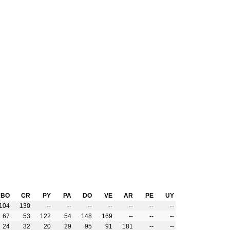
BO
CR
PY
PA
DO
VE
AR
PE
UY
104
130
--
--
--
--
--
--
--
67
53
122
54
148
169
--
--
--
24
32
20
29
95
91
181
--
--