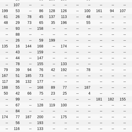
--
107
--
--
--
--
--
--
--
--
--
199
53
--
86
128
126
--
100
161
94
107
61
26
78
45
137
113
--
48
--
--
--
48
29
73
65
35
196
--
55
--
--
--
--
93
--
158
--
--
--
--
--
--
--
--
88
--
--
--
--
--
--
--
--
--
--
26
--
59
199
--
--
--
--
--
--
135
16
144
168
--
174
--
--
--
--
--
--
43
--
159
--
--
--
--
--
--
--
--
44
--
147
--
--
--
--
--
--
--
--
78
--
155
--
133
--
--
--
--
--
79
39
94
76
42
192
--
78
--
--
--
167
51
185
73
--
--
--
--
--
--
--
117
36
132
177
--
--
--
--
--
--
--
188
55
--
168
89
77
--
187
--
--
--
50
42
66
75
23
25
--
4
--
--
--
--
99
--
--
--
--
--
--
181
182
155
--
67
--
128
119
100
--
--
--
--
--
--
84
--
--
--
--
--
--
--
--
--
174
77
187
200
--
175
--
--
--
--
--
--
56
--
193
--
--
--
--
--
--
--
--
116
--
133
--
--
--
--
--
--
--