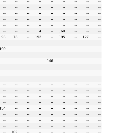
--
--
--
--
--
--
--
--
--
--
--
--
--
--
--
--
--
--
--
--
--
--
--
--
--
--
--
--
--
--
--
--
--
--
--
--
--
--
--
--
--
--
--
--
--
--
--
--
4
--
160
--
--
--
93
73
--
193
--
195
--
127
--
--
--
--
--
--
--
--
--
--
190
--
--
--
--
--
--
--
--
--
--
--
--
--
--
--
--
--
--
--
--
--
146
--
--
--
--
--
--
--
--
--
--
--
--
--
--
--
--
--
--
--
--
--
--
--
--
--
--
--
--
--
--
--
--
--
--
--
--
--
--
--
--
--
--
--
--
--
--
--
--
--
--
--
--
--
--
--
--
--
--
--
--
--
--
--
--
--
--
--
154
--
--
--
--
--
--
--
--
--
--
--
--
--
--
--
--
--
--
--
--
--
--
--
--
--
--
--
--
--
--
--
--
--
--
--
--
102
--
--
--
--
--
--
--