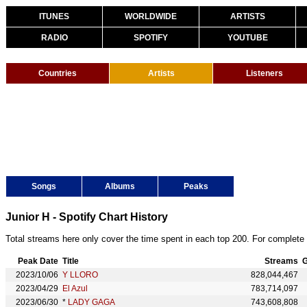
ITUNES
WORLDWIDE
ARTISTS
RADIO
SPOTIFY
YOUTUBE
Countries
Artists
Listeners
Songs
Albums
Peaks
Junior H - Spotify Chart History
Total streams here only cover the time spent in each top 200. For complete 
Peak Date
Title
Streams
G
2023/10/06
Y LLORO
828,044,467
2023/04/29
El Azul
783,714,097
2023/06/30
*
LADY GAGA
743,608,808