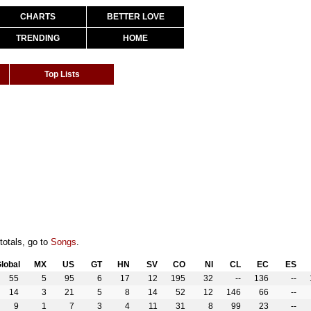
CHARTS
BETTER LOVE
TRENDING
HOME
Top Lists
totals, go to
Songs
.
lobal
MX
US
GT
HN
SV
CO
NI
CL
EC
ES
55
5
95
6
17
12
195
32
--
136
--
14
3
21
5
8
14
52
12
146
66
--
9
1
7
3
4
11
31
8
99
23
--