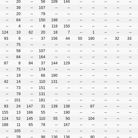
--
20
--
56
109
144
--
--
--
--
--
--
39
--
107
--
--
--
--
--
--
--
--
20
--
79
--
--
--
--
--
--
--
--
64
--
150
198
--
--
--
--
--
--
--
4
--
6
118
150
--
--
--
--
--
124
10
62
20
18
7
--
1
--
--
--
93
8
--
37
156
44
50
180
--
32
33
--
75
--
--
--
--
--
--
--
--
--
--
58
--
107
--
--
--
--
--
--
--
--
84
--
164
--
--
--
--
--
--
--
87
8
84
37
144
129
--
--
--
--
--
--
75
--
174
--
--
--
--
--
--
--
--
19
--
66
180
--
--
--
--
--
--
42
14
--
110
131
--
--
--
--
--
--
--
73
--
151
--
--
--
--
--
--
--
--
79
--
131
--
--
--
--
--
--
--
--
101
--
181
--
--
--
--
--
--
--
93
24
147
31
139
138
--
87
--
--
--
155
13
166
55
--
190
--
--
--
--
--
124
52
145
110
55
50
--
104
--
--
--
188
11
65
78
--
167
--
--
--
--
--
--
105
--
--
--
--
--
--
--
--
--
--
28
--
98
136
136
--
90
--
--
--