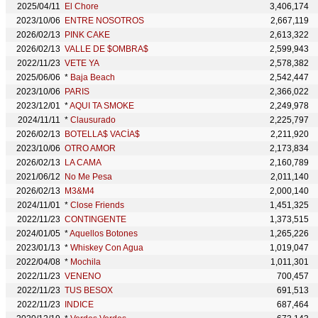
2025/04/11
El Chore
3,406,174
2023/10/06
ENTRE NOSOTROS
2,667,119
2026/02/13
PINK CAKE
2,613,322
2026/02/13
VALLE DE $OMBRA$
2,599,943
2022/11/23
VETE YA
2,578,382
2025/06/06
*
Baja Beach
2,542,447
2023/10/06
PARIS
2,366,022
2023/12/01
*
AQUI TA SMOKE
2,249,978
2024/11/11
*
Clausurado
2,225,797
2026/02/13
BOTELLA$ VACÍA$
2,211,920
2023/10/06
OTRO AMOR
2,173,834
2026/02/13
LA CAMA
2,160,789
2021/06/12
No Me Pesa
2,011,140
2026/02/13
M3&M4
2,000,140
2024/11/01
*
Close Friends
1,451,325
2022/11/23
CONTINGENTE
1,373,515
2024/01/05
*
Aquellos Botones
1,265,226
2023/01/13
*
Whiskey Con Agua
1,019,047
2022/04/08
*
Mochila
1,011,301
2022/11/23
VENENO
700,457
2022/11/23
TUS BESOX
691,513
2022/11/23
INDICE
687,464