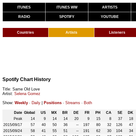
ITUNES
ITUNES WW
ARTISTS
RADIO
SPOTIFY
YOUTUBE
Countries
Artists
Listeners
Spotify Chart History
Title: Same Old Love
Artist:
Selena Gomez
Show:
Weekly
·
Daily
|
Positions
·
Streams
·
Both
Date
Global
US
MX
BR
DE
FR
PH
CA
SE
DK
Peak
14
9
14
14
20
9
15
8
37
18
2015/09/17
57
40
50
36
--
197
80
32
126
47
2015/09/24
58
41
55
51
--
191
62
30
104
34