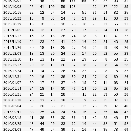
2015/10/01
52
46
93
58
166
185
59
27
103
31
2015/10/08
52
41
109
59
128
--
52
27
122
35
2015/10/15
22
12
54
14
55
51
36
14
82
25
2015/10/22
18
9
53
24
48
19
29
11
63
23
2015/10/29
15
10
36
30
26
10
21
12
56
21
2015/11/05
14
13
19
27
20
17
18
14
39
18
2015/11/12
15
13
18
28
24
18
18
11
37
22
2015/11/19
24
23
23
41
29
16
22
24
43
25
2015/11/26
20
18
18
25
27
16
21
19
48
26
2015/12/03
18
13
20
24
29
17
20
12
55
23
2015/12/10
17
13
19
22
29
19
15
8
58
25
2015/12/17
20
13
19
26
62
18
17
8
64
23
2015/12/24
21
14
22
26
64
22
17
8
116
37
2015/12/31
20
16
23
38
50
24
17
9
69
26
2016/01/07
20
17
23
37
49
15
17
11
63
24
2016/01/14
24
18
14
30
46
14
20
12
65
26
2016/01/21
24
21
14
28
44
11
22
13
50
28
2016/01/28
25
23
20
28
43
9
22
15
37
31
2016/02/04
32
30
38
31
51
12
23
19
37
40
2016/02/11
38
35
44
34
54
16
32
25
44
42
2016/02/18
41
38
55
30
56
14
43
28
48
47
2016/02/25
43
44
59
33
62
16
44
32
51
52
2016/03/03
47
49
64
39
65
16
48
35
78
69