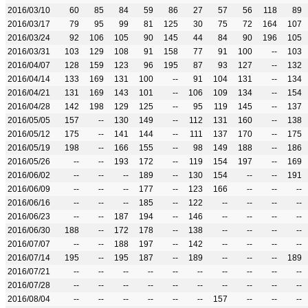
2016/03/10
60
85
84
59
86
27
57
56
118
89
2016/03/17
79
95
99
81
125
30
75
72
164
107
2016/03/24
92
106
105
90
145
44
84
90
196
105
2016/03/31
103
129
108
91
158
77
91
100
--
103
2016/04/07
128
159
123
96
195
87
93
127
--
132
2016/04/14
133
169
131
100
--
91
104
131
--
134
2016/04/21
131
169
143
101
--
106
109
134
--
154
2016/04/28
142
198
129
125
--
95
119
145
--
137
2016/05/05
157
--
130
149
--
112
131
160
--
138
2016/05/12
175
--
141
144
--
111
137
170
--
175
2016/05/19
198
--
166
155
--
98
149
188
--
186
2016/05/26
--
--
193
172
--
119
154
197
--
169
2016/06/02
--
--
--
189
--
130
154
--
--
191
2016/06/09
--
--
--
177
--
123
166
--
--
--
2016/06/16
--
--
--
185
--
122
--
--
--
--
2016/06/23
--
--
187
194
--
146
--
--
--
--
2016/06/30
188
--
172
178
--
138
--
--
--
--
2016/07/07
--
--
188
197
--
142
--
--
--
--
2016/07/14
195
--
195
187
--
189
--
--
--
189
2016/07/21
--
--
--
--
--
--
--
--
--
--
2016/07/28
--
--
--
--
--
--
--
--
--
--
2016/08/04
--
--
--
--
--
--
157
--
--
--