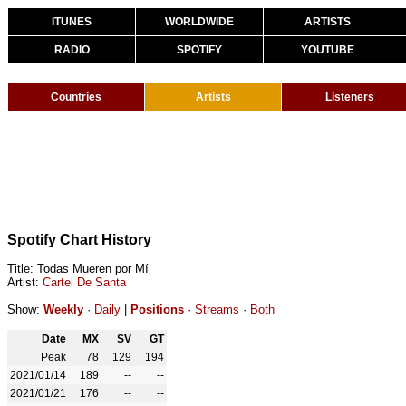
ITUNES
WORLDWIDE
ARTISTS
RADIO
SPOTIFY
YOUTUBE
Countries
Artists
Listeners
Spotify Chart History
Title: Todas Mueren por Mí
Artist:
Cartel De Santa
Show:
Weekly
·
Daily
|
Positions
·
Streams
·
Both
Date
MX
SV
GT
Peak
78
129
194
2021/01/14
189
--
--
2021/01/21
176
--
--