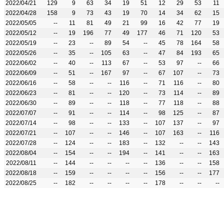
2022/04/21
129
9
63
34
19
51
12
29
53
11
2022/04/28
158
9
73
43
19
70
14
34
62
15
2022/05/05
--
11
81
49
21
99
16
42
77
19
2022/05/12
--
19
196
77
49
177
46
71
120
53
2022/05/19
--
23
--
89
54
--
45
78
164
58
2022/05/26
--
35
--
105
63
--
47
84
193
65
2022/06/02
--
40
--
113
67
--
53
97
--
66
2022/06/09
--
51
--
167
97
--
67
107
--
73
2022/06/16
--
58
--
--
116
--
71
116
--
80
2022/06/23
--
81
--
--
120
--
73
114
--
89
2022/06/30
--
89
--
--
118
--
77
118
--
88
2022/07/07
--
91
--
--
114
--
98
125
--
87
2022/07/14
--
98
--
--
133
--
107
137
--
97
2022/07/21
--
107
--
--
146
--
107
163
--
116
2022/07/28
--
124
--
--
183
--
132
--
--
143
2022/08/04
--
154
--
--
194
--
141
--
--
163
2022/08/11
--
144
--
--
--
--
136
--
--
158
2022/08/18
--
159
--
--
--
--
156
--
--
177
2022/08/25
--
182
--
--
--
--
178
--
--
--