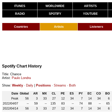
ITUNES
WORLDWIDE
ARTISTS
RADIO
SPOTIFY
YOUTUBE
Countries
Artists
Listeners
Spotify Chart History
Title: Chance
Artist:
Paulo Londra
Show:
Weekly
·
Daily
|
Positions
·
Streams
·
Both
Date
Global
AR
MX
CL
PE
ES
PY
EC
CO
BO
Peak
56
3
33
27
12
34
7
14
34
6
2022/04/07
--
59
--
135
83
--
74
88
--
65
2022/04/14
56
3
33
27
12
34
7
14
34
6