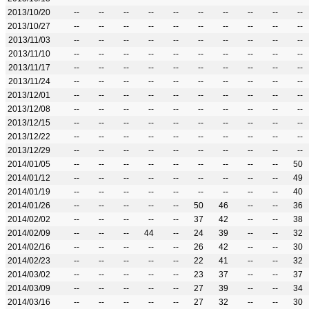
2013/10/20
--
--
--
--
--
--
--
--
--
--
2013/10/27
--
--
--
--
--
--
--
--
--
--
2013/11/03
--
--
--
--
--
--
--
--
--
--
2013/11/10
--
--
--
--
--
--
--
--
--
--
2013/11/17
--
--
--
--
--
--
--
--
--
--
2013/11/24
--
--
--
--
--
--
--
--
--
--
2013/12/01
--
--
--
--
--
--
--
--
--
--
2013/12/08
--
--
--
--
--
--
--
--
--
--
2013/12/15
--
--
--
--
--
--
--
--
--
--
2013/12/22
--
--
--
--
--
--
--
--
--
--
2013/12/29
--
--
--
--
--
--
--
--
--
--
2014/01/05
--
--
--
--
--
--
--
--
--
50
2014/01/12
--
--
--
--
--
--
--
--
--
49
2014/01/19
--
--
--
--
--
--
--
--
--
40
2014/01/26
--
--
--
--
--
50
46
--
--
36
2014/02/02
--
--
--
--
--
37
42
--
--
38
2014/02/09
--
--
--
44
--
24
39
--
--
32
2014/02/16
--
--
--
--
--
26
42
--
--
30
2014/02/23
--
--
--
--
--
22
41
--
--
32
2014/03/02
--
--
--
--
--
23
37
--
--
37
2014/03/09
--
--
--
--
--
27
39
--
--
34
2014/03/16
--
--
--
--
--
27
32
--
--
30