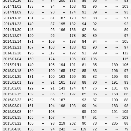
2014/10/26
125
--
84
200
173
89
96
--
--
93
2014/11/02
133
--
94
--
163
92
96
--
--
103
2014/11/09
130
--
90
--
174
91
89
--
--
93
2014/11/16
131
--
81
187
170
92
88
--
--
97
2014/11/23
149
--
87
195
182
94
92
--
--
92
2014/11/30
146
--
93
196
186
92
84
--
--
89
2014/12/07
150
--
96
--
178
80
89
--
--
97
2014/12/14
171
--
109
--
198
84
94
--
--
105
2014/12/21
167
--
103
--
188
82
90
--
--
97
2014/12/28
195
--
117
--
192
91
99
--
--
112
2015/01/04
160
--
124
--
196
100
106
--
--
115
2015/01/11
140
--
105
194
191
81
85
--
189
106
2015/01/18
130
--
100
165
187
85
83
--
196
97
2015/01/25
131
--
100
163
199
85
82
--
195
99
2015/02/01
129
--
91
161
183
88
80
--
191
93
2015/02/08
129
--
91
143
174
87
76
--
181
89
2015/02/15
139
--
86
171
197
85
86
--
168
86
2015/02/22
162
--
96
187
--
93
87
--
190
88
2015/03/01
161
--
104
198
193
99
94
--
183
98
2015/03/08
164
--
108
--
--
95
102
--
191
105
2015/03/15
165
--
107
--
--
97
91
--
--
103
2015/03/22
165
--
98
219
202
90
73
--
235
88
2015/04/30
156
--
94
242
--
119
72
--
--
79