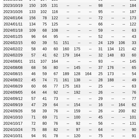
2023/10/19
150
105
131
--
--
--
98
--
--
184
2023/10/26
133
102
116
--
--
--
95
--
--
187
2024/01/04
156
78
122
--
--
--
72
--
--
173
2024/01/11
134
75
125
--
--
--
66
--
--
122
2024/01/18
109
68
108
--
--
--
59
--
--
63
2024/01/25
96
64
95
--
--
--
52
--
--
43
2024/02/15
60
39
51
151
--
--
24
129
106
33
2024/02/22
58
40
60
160
175
--
31
134
121
42
2024/02/29
57
41
62
179
164
--
32
148
83
60
2024/08/01
151
107
164
--
--
--
93
--
--
145
2024/08/08
68
56
80
--
145
--
37
176
--
65
2024/08/15
46
59
67
189
128
164
25
173
--
54
2024/08/22
45
74
71
161
138
--
28
188
--
49
2024/08/29
60
66
77
175
163
--
25
--
--
63
2024/09/05
64
44
92
--
192
--
26
--
--
76
2024/09/12
57
41
73
--
--
--
29
--
--
77
2024/09/19
47
29
64
--
154
--
16
--
164
62
2024/09/26
58
39
76
--
159
--
26
--
200
82
2024/10/10
71
69
71
--
100
--
45
--
--
101
2024/10/17
72
80
76
--
92
--
56
--
--
131
2024/10/24
75
88
82
--
97
--
64
--
--
90
2024/10/31
94
91
78
--
120
--
75
--
--
91