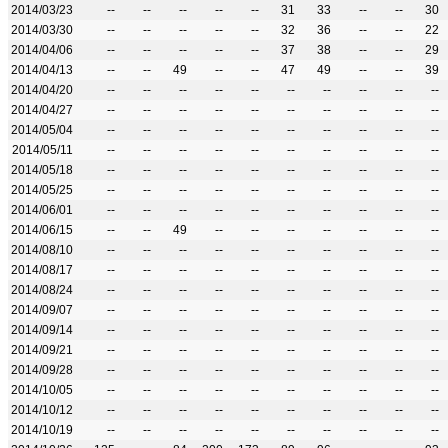
2014/03/23
--
--
--
--
--
31
33
--
--
30
2014/03/30
--
--
--
--
--
32
36
--
--
22
2014/04/06
--
--
--
--
--
37
38
--
--
29
2014/04/13
--
--
49
--
--
47
49
--
--
39
2014/04/20
--
--
--
--
--
--
--
--
--
--
2014/04/27
--
--
--
--
--
--
--
--
--
--
2014/05/04
--
--
--
--
--
--
--
--
--
--
2014/05/11
--
--
--
--
--
--
--
--
--
--
2014/05/18
--
--
--
--
--
--
--
--
--
--
2014/05/25
--
--
--
--
--
--
--
--
--
--
2014/06/01
--
--
--
--
--
--
--
--
--
--
2014/06/15
--
--
49
--
--
--
--
--
--
--
2014/08/10
--
--
--
--
--
--
--
--
--
--
2014/08/17
--
--
--
--
--
--
--
--
--
--
2014/08/24
--
--
--
--
--
--
--
--
--
--
2014/09/07
--
--
--
--
--
--
--
--
--
--
2014/09/14
--
--
--
--
--
--
--
--
--
--
2014/09/21
--
--
--
--
--
--
--
--
--
--
2014/09/28
--
--
--
--
--
--
--
--
--
--
2014/10/05
--
--
--
--
--
--
--
--
--
--
2014/10/12
--
--
--
--
--
--
--
--
--
--
2014/10/19
--
--
--
--
--
--
--
--
--
--