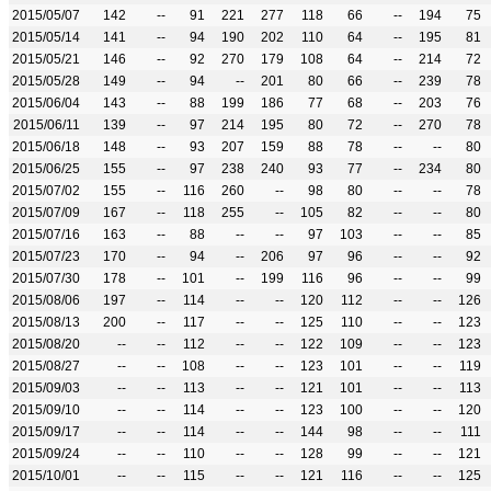
2015/05/07
142
--
91
221
277
118
66
--
194
75
2015/05/14
141
--
94
190
202
110
64
--
195
81
2015/05/21
146
--
92
270
179
108
64
--
214
72
2015/05/28
149
--
94
--
201
80
66
--
239
78
2015/06/04
143
--
88
199
186
77
68
--
203
76
2015/06/11
139
--
97
214
195
80
72
--
270
78
2015/06/18
148
--
93
207
159
88
78
--
--
80
2015/06/25
155
--
97
238
240
93
77
--
234
80
2015/07/02
155
--
116
260
--
98
80
--
--
78
2015/07/09
167
--
118
255
--
105
82
--
--
80
2015/07/16
163
--
88
--
--
97
103
--
--
85
2015/07/23
170
--
94
--
206
97
96
--
--
92
2015/07/30
178
--
101
--
199
116
96
--
--
99
2015/08/06
197
--
114
--
--
120
112
--
--
126
2015/08/13
200
--
117
--
--
125
110
--
--
123
2015/08/20
--
--
112
--
--
122
109
--
--
123
2015/08/27
--
--
108
--
--
123
101
--
--
119
2015/09/03
--
--
113
--
--
121
101
--
--
113
2015/09/10
--
--
114
--
--
123
100
--
--
120
2015/09/17
--
--
114
--
--
144
98
--
--
111
2015/09/24
--
--
110
--
--
128
99
--
--
121
2015/10/01
--
--
115
--
--
121
116
--
--
125