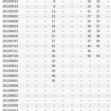
2013/05/12
--
--
--
8
--
--
--
15
15
--
2013/05/19
--
--
--
8
--
--
--
15
16
--
2013/05/26
--
--
--
13
--
--
--
31
17
--
2013/06/02
--
--
--
15
--
--
--
27
22
--
2013/06/09
--
--
--
17
--
--
--
26
24
--
2013/06/16
--
--
--
19
--
--
--
30
27
--
2013/06/23
--
--
--
33
--
--
--
33
34
--
2013/06/30
--
--
--
27
--
--
--
38
38
--
2013/07/07
--
--
--
27
--
--
--
37
40
--
2013/07/14
--
--
--
42
--
--
--
44
45
--
2013/07/21
--
--
--
39
--
--
--
45
--
--
2013/07/28
--
--
--
36
--
--
--
50
50
--
2013/08/04
--
--
--
33
--
--
--
--
--
--
2013/08/11
--
--
--
36
--
--
--
--
--
--
2013/08/18
--
--
--
45
--
--
--
--
--
--
2013/08/25
--
--
--
48
--
--
--
--
--
--
2013/09/01
--
--
--
50
--
--
--
--
--
--
2013/09/08
--
--
--
--
--
--
--
--
--
--
2013/09/15
--
--
--
--
--
--
--
--
--
--
2013/09/22
--
--
--
--
--
--
--
--
--
--
2013/09/29
--
--
--
--
--
--
--
--
--
--
2013/10/06
--
--
--
--
--
--
--
--
--
--
2013/10/13
--
--
--
--
--
--
--
--
--
--