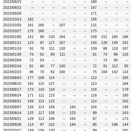
2022/09/15
--
--
--
--
--
--
180
--
--
--
2022/09/22
--
--
--
--
--
--
167
--
--
--
2022/09/29
--
--
--
--
--
--
171
--
--
--
2022/10/13
182
--
--
--
--
--
156
--
--
--
2022/10/20
161
166
--
197
--
--
131
--
--
--
2022/10/27
175
180
--
--
--
--
175
--
--
--
2023/01/05
141
90
150
184
--
--
109
151
185
188
2023/01/12
123
87
127
167
--
--
104
126
149
181
2023/01/19
91
78
111
120
--
--
109
88
118
167
2023/01/26
76
62
89
111
--
--
81
73
96
116
2023/02/09
72
54
--
--
--
--
--
73
95
--
2023/02/16
81
60
77
140
--
--
72
91
112
95
2023/02/23
86
70
82
160
--
--
75
108
142
114
2023/08/03
177
109
114
--
--
--
112
--
--
165
2023/08/10
182
115
127
--
--
--
113
--
--
184
2023/08/17
173
110
119
--
--
--
116
--
--
179
2023/08/24
171
111
115
--
--
--
118
--
--
180
2023/08/31
169
113
123
--
--
--
114
--
--
182
2023/09/07
126
113
104
--
164
--
104
--
--
148
2023/09/14
125
117
105
--
125
--
99
--
--
163
2023/09/21
128
113
109
--
164
--
97
--
--
173
2023/09/28
114
97
102
--
194
--
85
--
196
144
2023/10/12
149
104
130
--
--
--
99
--
--
181