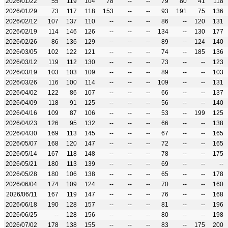
2026/01/22
55
119
104
78
--
--
79
80
41
118
2026/01/29
73
117
118
153
--
--
93
191
75
136
2026/02/12
107
137
110
--
--
--
86
--
120
131
2026/02/19
114
146
126
--
--
--
134
--
130
177
2026/02/26
86
136
129
--
--
--
89
--
124
140
2026/03/05
102
122
121
--
--
--
74
--
185
136
2026/03/12
119
112
130
--
--
--
73
--
--
123
2026/03/19
103
103
109
--
--
--
89
--
--
103
2026/03/26
116
100
114
--
--
--
109
--
--
131
2026/04/02
122
86
107
--
--
--
66
--
--
137
2026/04/09
118
91
125
--
--
--
56
--
--
140
2026/04/16
109
87
106
--
--
--
53
--
199
125
2026/04/23
126
95
132
--
--
--
66
--
--
138
2026/04/30
169
113
145
--
--
--
67
--
--
165
2026/05/07
168
120
147
--
--
--
72
--
--
165
2026/05/14
167
118
148
--
--
--
78
--
--
175
2026/05/21
180
113
139
--
--
--
69
--
--
--
2026/05/28
180
106
138
--
--
--
65
--
--
178
2026/06/04
174
109
124
--
--
--
70
--
--
160
2026/06/11
167
119
147
--
--
--
76
--
--
168
2026/06/18
190
128
157
--
--
--
81
--
--
196
2026/06/25
--
128
156
--
--
--
80
--
--
198
2026/07/02
178
138
155
--
--
--
83
--
175
200