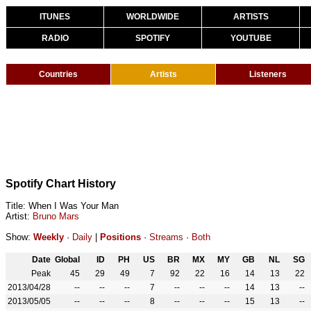
ITUNES
WORLDWIDE
ARTISTS
RADIO
SPOTIFY
YOUTUBE
Countries
Artists
Listeners
Spotify Chart History
Title: When I Was Your Man
Artist:
Bruno Mars
Show:
Weekly
·
Daily
|
Positions
·
Streams
·
Both
Date
Global
ID
PH
US
BR
MX
MY
GB
NL
SG
Peak
45
29
49
7
92
22
16
14
13
22
2013/04/28
--
--
--
7
--
--
--
14
13
--
2013/05/05
--
--
--
8
--
--
--
15
13
--