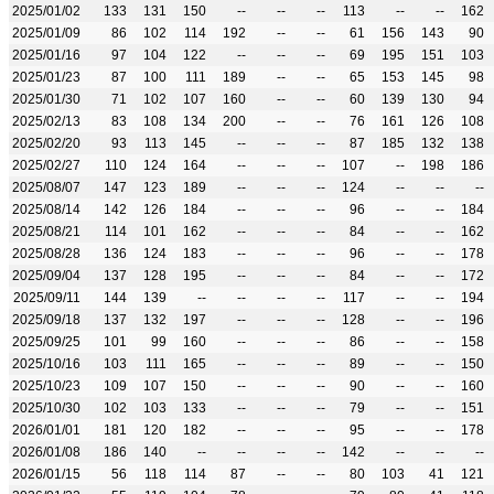
2025/01/02
133
131
150
--
--
--
113
--
--
162
2025/01/09
86
102
114
192
--
--
61
156
143
90
2025/01/16
97
104
122
--
--
--
69
195
151
103
2025/01/23
87
100
111
189
--
--
65
153
145
98
2025/01/30
71
102
107
160
--
--
60
139
130
94
2025/02/13
83
108
134
200
--
--
76
161
126
108
2025/02/20
93
113
145
--
--
--
87
185
132
138
2025/02/27
110
124
164
--
--
--
107
--
198
186
2025/08/07
147
123
189
--
--
--
124
--
--
--
2025/08/14
142
126
184
--
--
--
96
--
--
184
2025/08/21
114
101
162
--
--
--
84
--
--
162
2025/08/28
136
124
183
--
--
--
96
--
--
178
2025/09/04
137
128
195
--
--
--
84
--
--
172
2025/09/11
144
139
--
--
--
--
117
--
--
194
2025/09/18
137
132
197
--
--
--
128
--
--
196
2025/09/25
101
99
160
--
--
--
86
--
--
158
2025/10/16
103
111
165
--
--
--
89
--
--
150
2025/10/23
109
107
150
--
--
--
90
--
--
160
2025/10/30
102
103
133
--
--
--
79
--
--
151
2026/01/01
181
120
182
--
--
--
95
--
--
178
2026/01/08
186
140
--
--
--
--
142
--
--
--
2026/01/15
56
118
114
87
--
--
80
103
41
121