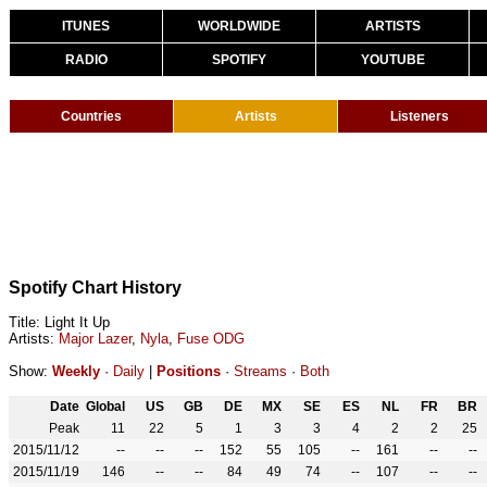
ITUNES
WORLDWIDE
ARTISTS
RADIO
SPOTIFY
YOUTUBE
Countries
Artists
Listeners
Spotify Chart History
Title: Light It Up
Artists:
Major Lazer
,
Nyla
,
Fuse ODG
Show:
Weekly
·
Daily
|
Positions
·
Streams
·
Both
Date
Global
US
GB
DE
MX
SE
ES
NL
FR
BR
Peak
11
22
5
1
3
3
4
2
2
25
2015/11/12
--
--
--
152
55
105
--
161
--
--
2015/11/19
146
--
--
84
49
74
--
107
--
--