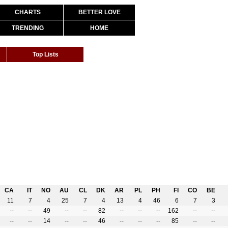
CHARTS
BETTER LOVE
TRENDING
HOME
Top Lists
CA
IT
NO
AU
CL
DK
AR
PL
PH
FI
CO
BE
11
7
4
25
7
4
13
4
46
6
7
3
--
--
49
--
--
82
--
--
--
162
--
--
--
--
14
--
--
46
--
--
--
85
--
--