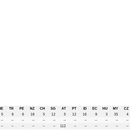
IE
TR
PE
NZ
CH
SG
AT
PT
ID
EC
HU
MY
CZ
5
9
6
18
5
12
5
12
16
9
3
35
4
--
--
--
--
--
--
--
--
--
--
--
--
--
--
--
--
--
--
--
112
--
--
--
--
--
--