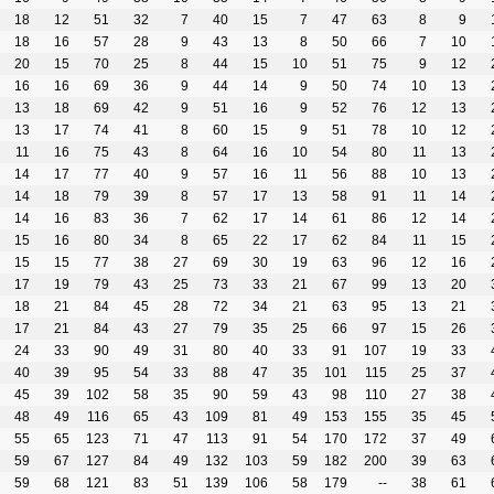
18
12
51
32
7
40
15
7
47
63
8
9
18
16
57
28
9
43
13
8
50
66
7
10
20
15
70
25
8
44
15
10
51
75
9
12
16
16
69
36
9
44
14
9
50
74
10
13
13
18
69
42
9
51
16
9
52
76
12
13
13
17
74
41
8
60
15
9
51
78
10
12
11
16
75
43
8
64
16
10
54
80
11
13
14
17
77
40
9
57
16
11
56
88
10
13
14
18
79
39
8
57
17
13
58
91
11
14
14
16
83
36
7
62
17
14
61
86
12
14
15
16
80
34
8
65
22
17
62
84
11
15
15
15
77
38
27
69
30
19
63
96
12
16
17
19
79
43
25
73
33
21
67
99
13
20
18
21
84
45
28
72
34
21
63
95
13
21
17
21
84
43
27
79
35
25
66
97
15
26
24
33
90
49
31
80
40
33
91
107
19
33
40
39
95
54
33
88
47
35
101
115
25
37
45
39
102
58
35
90
59
43
98
110
27
38
48
49
116
65
43
109
81
49
153
155
35
45
55
65
123
71
47
113
91
54
170
172
37
49
59
67
127
84
49
132
103
59
182
200
39
63
59
68
121
83
51
139
106
58
179
--
38
61