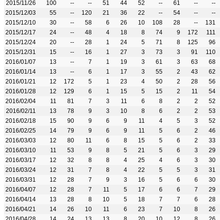
2015/11/26
100
--
--
51
44
52
--
61
--
--
2015/12/03
55
--
120
21
36
22
--
54
--
--
2015/12/10
30
--
58
6
26
10
108
28
--
131
2015/12/17
24
--
48
4
18
8
74
9
172
111
2015/12/24
20
--
28
1
24
5
71
8
125
96
2015/12/31
15
--
16
1
27
3
73
3
91
110
2016/01/07
13
--
7
1
19
3
61
3
63
68
2016/01/14
13
--
6
1
17
3
55
2
43
62
2016/01/21
12
172
5
1
23
4
50
2
28
56
2016/01/28
12
129
6
1
15
5
15
2
11
54
2016/02/04
11
81
7
3
11
6
8
2
2
52
2016/02/11
13
78
9
3
10
8
6
2
2
53
2016/02/18
15
90
9
6
9
11
4
5
3
52
2016/02/25
14
79
9
6
9
11
5
6
2
46
2016/03/03
12
80
11
6
8
15
5
6
2
33
2016/03/10
11
53
9
8
5
21
5
6
3
29
2016/03/17
12
32
8
8
4
25
4
6
3
30
2016/03/24
12
31
7
8
4
22
5
5
3
31
2016/03/31
12
28
7
9
3
16
5
6
6
30
2016/04/07
12
28
7
11
5
17
6
6
7
29
2016/04/14
13
28
8
10
5
18
7
7
6
28
2016/04/21
14
26
10
11
6
23
7
10
8
26
2016/04/28
14
24
13
13
8
20
10
12
8
26