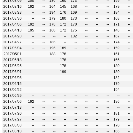
2017/03/09
200
--
186
160
173
--
--
--
199
--
2017/03/16
192
--
164
145
168
--
--
--
179
--
2017/03/23
--
--
194
176
169
--
--
--
184
--
2017/03/30
--
--
179
180
173
--
--
--
168
--
2017/04/06
192
--
178
172
170
--
--
--
171
--
2017/04/13
195
--
168
172
175
--
--
--
148
--
2017/04/20
--
--
--
--
182
--
--
--
167
--
2017/04/27
--
--
186
--
--
--
--
--
174
--
2017/05/04
--
--
196
189
--
--
--
--
159
--
2017/05/11
--
--
188
178
--
--
--
--
161
--
2017/05/18
--
--
--
178
--
--
--
--
165
--
2017/05/25
--
--
--
178
--
--
--
--
180
--
2017/06/01
--
--
--
199
--
--
--
--
180
--
2017/06/08
--
--
--
--
--
--
--
--
182
--
2017/06/15
--
--
--
--
--
--
--
--
179
--
2017/06/22
--
--
--
--
--
--
--
--
194
--
2017/06/29
--
--
--
--
--
--
--
--
--
--
2017/07/06
192
--
--
--
--
--
--
--
196
--
2017/07/13
--
--
--
--
--
--
--
--
--
--
2017/07/20
--
--
--
--
--
--
--
--
181
--
2017/07/27
--
--
--
--
--
--
--
--
179
--
2017/08/03
--
--
--
--
--
--
--
--
170
--
2017/08/10
--
--
--
--
--
--
--
--
166
--