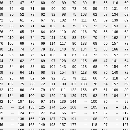
66
73
47
68
60
90
89
70
89
51
55
116
60
66
76
48
71
66
90
92
73
93
59
56
131
66
69
80
52
78
62
92
98
75
103
62
57
134
68
72
83
61
75
67
93
102
77
111
65
59
139
69
72
83
65
71
64
102
97
79
116
72
62
153
73
76
93
65
76
64
105
110
80
116
70
55
148
68
77
110
64
74
73
111
118
83
134
70
64
162
84
76
105
69
79
69
114
117
80
133
68
60
157
73
90
112
74
84
79
125
140
95
134
71
63
166
77
84
95
68
75
63
103
118
87
119
72
56
157
65
04
86
62
92
69
97
128
93
115
65
47
141
64
03
84
64
88
63
104
143
90
118
68
49
154
69
09
79
64
113
68
98
154
87
118
66
76
140
72
65
93
60
82
56
92
71
79
111
66
45
118
64
73
109
75
88
72
111
109
102
133
76
54
157
69
82
122
86
96
79
120
111
122
156
87
61
169
80
81
134
95
100
82
129
116
129
173
92
66
184
84
92
164
107
120
97
143
136
144
--
100
76
--
99
25
--
114
153
125
174
155
168
--
105
92
--
116
05
--
124
155
127
194
166
185
--
107
87
--
112
15
--
138
166
139
187
178
191
--
108
93
--
121
46
--
139
163
149
193
157
177
--
118
97
--
127