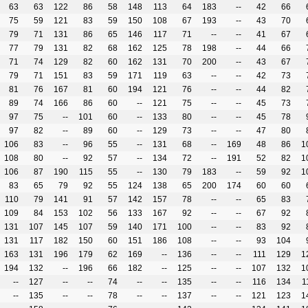
63
63
122
86
58
148
113
64
183
--
42
66
75
59
121
83
59
150
108
67
193
--
43
70
79
71
131
86
65
146
117
71
--
--
41
67
77
79
131
82
68
162
125
78
198
--
44
66
71
74
129
82
60
162
131
70
200
--
43
67
79
71
151
83
59
171
119
63
--
--
42
73
81
76
167
81
60
194
121
76
--
--
44
82
89
74
166
86
60
--
121
75
--
--
45
73
97
75
--
101
60
--
133
80
--
--
45
78
97
82
--
89
60
--
129
73
--
--
47
80
106
83
--
96
55
--
131
68
--
169
48
86
1
108
80
--
92
57
--
134
72
--
191
52
82
1
106
87
190
115
55
--
130
79
183
--
59
92
1
83
65
79
92
55
124
138
65
200
174
60
60
110
79
141
91
57
142
157
78
--
--
65
83
109
84
153
102
56
133
167
92
--
--
67
92
131
107
145
107
59
140
171
100
--
--
83
92
131
117
182
150
60
151
186
108
--
--
93
104
163
131
196
179
62
169
--
136
--
--
111
129
1
194
132
--
196
66
182
--
125
--
--
107
132
1
--
127
--
--
74
--
--
135
--
--
116
134
1
--
135
--
--
78
--
--
137
--
--
121
123
1