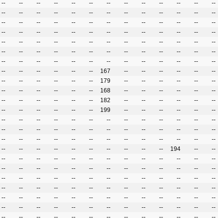
--
--
--
--
--
--
--
--
--
--
--
--
--
--
--
--
--
--
--
--
--
--
--
--
--
--
--
--
--
--
--
--
--
--
--
--
--
--
--
--
--
--
--
--
--
--
--
--
--
--
--
--
--
--
--
--
--
--
--
--
--
--
--
--
--
--
--
--
--
--
--
--
--
--
--
--
--
--
--
--
--
--
--
--
--
--
--
--
--
--
--
--
--
--
--
--
--
167
--
--
--
--
--
--
--
--
--
--
--
--
179
--
--
--
--
--
--
--
--
--
--
--
--
168
--
--
--
--
--
--
--
--
--
--
--
--
182
--
--
--
--
--
--
--
--
--
--
--
--
199
--
--
--
--
--
--
--
--
--
--
--
--
--
--
--
--
--
--
--
--
--
--
--
--
--
--
--
--
--
--
--
--
--
--
--
--
--
--
--
--
--
--
--
--
--
--
--
--
--
--
--
--
--
--
--
194
--
--
--
--
--
--
--
--
--
--
--
--
--
--
--
--
--
--
--
--
--
--
--
--
--
--
--
--
--
--
--
--
--
--
--
--
--
--
--
--
--
--
--
--
--
--
--
--
--
--
--
--
--
--
--
--
--
--
--
--
--
--
--
--
--
--
--
--
--
--
--
--
--
--
--
--
--
--
--
--
--
--
--
--
--
--
--
--
--
--
--
--
--