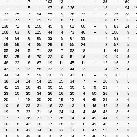
--
--
7
--
193
13
--
--
--
35
--
160
--
--
5
--
97
8
136
--
--
13
--
94
1
177
125
7
194
55
9
78
77
--
8
125
38
132
77
7
129
52
8
58
66
--
8
87
16
138
71
8
150
45
9
62
66
--
9
83
14
108
63
6
125
44
4
73
46
--
6
100
9
74
54
6
95
32
5
67
33
--
7
58
7
59
59
4
85
29
6
55
24
--
8
52
5
55
34
5
71
28
7
52
18
--
11
49
5
52
25
6
70
22
9
51
16
--
10
19
5
48
22
8
67
19
11
45
11
--
12
16
3
43
17
12
58
22
12
44
12
--
14
15
4
44
24
15
59
20
13
42
11
--
19
10
5
38
14
14
54
25
15
34
7
--
20
9
5
41
13
16
43
30
15
30
5
79
23
7
5
23
10
20
34
26
16
20
4
50
26
8
5
20
7
18
30
20
19
13
4
46
39
8
6
19
8
23
31
18
22
13
4
46
42
8
5
19
7
23
31
16
24
14
4
46
43
8
5
17
7
26
31
17
28
14
4
49
44
9
5
20
8
42
30
17
28
13
6
49
46
7
7
16
8
43
34
18
33
13
6
47
51
7
8
16
9
49
38
10
35
14
7
46
56
8
9