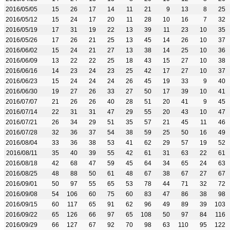
2016/05/05
15
26
17
14
11
21
9
13
8
25
2016/05/12
15
24
17
20
11
28
10
16
7
32
2016/05/19
17
31
19
22
13
39
11
23
10
35
2016/05/26
17
26
21
25
13
45
14
26
10
37
2016/06/02
15
24
21
27
13
38
14
25
10
36
2016/06/09
13
22
22
25
18
43
15
27
10
38
2016/06/16
14
23
24
23
25
42
17
27
10
37
2016/06/23
15
24
24
24
26
45
19
33
9
40
2016/06/30
19
27
26
33
27
50
17
39
10
41
2016/07/07
21
26
26
40
28
51
20
41
9
45
2016/07/14
22
31
31
47
29
55
20
43
10
47
2016/07/21
26
34
29
51
35
57
21
45
11
46
2016/07/28
32
36
37
54
38
59
25
50
16
49
2016/08/04
33
36
38
53
41
62
29
57
19
52
2016/08/11
35
40
39
55
42
61
31
63
22
61
2016/08/18
42
68
47
59
45
64
34
65
24
63
2016/08/25
48
88
50
61
48
67
38
67
27
67
2016/09/01
50
97
55
65
53
78
44
71
32
72
2016/09/08
54
106
60
75
60
83
47
86
38
98
2016/09/15
60
117
65
91
62
96
49
89
39
103
2016/09/22
65
126
66
97
65
108
50
97
84
116
2016/09/29
66
127
67
92
70
98
63
110
95
122