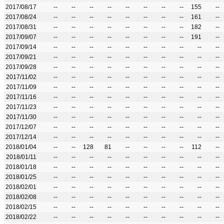
2017/08/17
--
--
--
--
--
--
--
--
155
--
2017/08/24
--
--
--
--
--
--
--
--
161
--
2017/08/31
--
--
--
--
--
--
--
--
182
--
2017/09/07
--
--
--
--
--
--
--
--
191
--
2017/09/14
--
--
--
--
--
--
--
--
--
--
2017/09/21
--
--
--
--
--
--
--
--
--
--
2017/09/28
--
--
--
--
--
--
--
--
--
--
2017/11/02
--
--
--
--
--
--
--
--
--
--
2017/11/09
--
--
--
--
--
--
--
--
--
--
2017/11/16
--
--
--
--
--
--
--
--
--
--
2017/11/23
--
--
--
--
--
--
--
--
--
--
2017/11/30
--
--
--
--
--
--
--
--
--
--
2017/12/07
--
--
--
--
--
--
--
--
--
--
2017/12/14
--
--
--
--
--
--
--
--
--
--
2018/01/04
--
--
128
81
--
--
--
--
112
--
2018/01/11
--
--
--
--
--
--
--
--
--
--
2018/01/18
--
--
--
--
--
--
--
--
--
--
2018/01/25
--
--
--
--
--
--
--
--
--
--
2018/02/01
--
--
--
--
--
--
--
--
--
--
2018/02/08
--
--
--
--
--
--
--
--
--
--
2018/02/15
--
--
--
--
--
--
--
--
--
--
2018/02/22
--
--
--
--
--
--
--
--
--
--