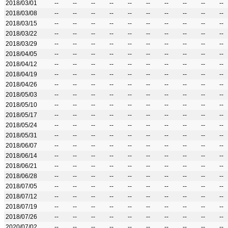
2018/03/01
--
--
--
--
--
--
--
--
--
--
2018/03/08
--
--
--
--
--
--
--
--
--
--
2018/03/15
--
--
--
--
--
--
--
--
--
--
2018/03/22
--
--
--
--
--
--
--
--
--
--
2018/03/29
--
--
--
--
--
--
--
--
--
--
2018/04/05
--
--
--
--
--
--
--
--
--
--
2018/04/12
--
--
--
--
--
--
--
--
--
--
2018/04/19
--
--
--
--
--
--
--
--
--
--
2018/04/26
--
--
--
--
--
--
--
--
--
--
2018/05/03
--
--
--
--
--
--
--
--
--
--
2018/05/10
--
--
--
--
--
--
--
--
--
--
2018/05/17
--
--
--
--
--
--
--
--
--
--
2018/05/24
--
--
--
--
--
--
--
--
--
--
2018/05/31
--
--
--
--
--
--
--
--
--
--
2018/06/07
--
--
--
--
--
--
--
--
--
--
2018/06/14
--
--
--
--
--
--
--
--
--
--
2018/06/21
--
--
--
--
--
--
--
--
--
--
2018/06/28
--
--
--
--
--
--
--
--
--
--
2018/07/05
--
--
--
--
--
--
--
--
--
--
2018/07/12
--
--
--
--
--
--
--
--
--
--
2018/07/19
--
--
--
--
--
--
--
--
--
--
2018/07/26
--
--
--
--
--
--
--
--
--
--
2020/07/02
--
--
--
--
--
--
--
--
--
--