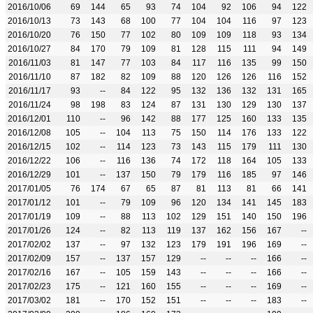
2016/10/06
69
144
65
93
74
104
92
106
94
122
2016/10/13
73
143
68
100
77
104
104
116
97
123
2016/10/20
76
150
77
102
80
109
109
118
93
134
2016/10/27
84
170
79
109
81
128
115
111
94
149
2016/11/03
81
147
77
103
84
117
116
135
99
150
2016/11/10
87
182
82
109
88
120
126
126
116
152
2016/11/17
93
--
84
122
95
132
136
132
131
165
2016/11/24
98
198
83
124
87
131
130
129
130
137
2016/12/01
110
--
96
142
88
177
125
160
133
135
2016/12/08
105
--
104
113
75
150
114
176
133
122
2016/12/15
102
--
114
123
73
143
115
179
111
130
2016/12/22
106
--
116
136
74
172
118
164
105
133
2016/12/29
101
--
137
150
79
179
116
185
97
146
2017/01/05
76
174
67
65
87
81
113
81
66
141
2017/01/12
101
--
79
109
96
120
134
141
145
183
2017/01/19
109
--
88
113
102
129
151
140
150
196
2017/01/26
124
--
82
113
119
137
162
156
167
--
2017/02/02
137
--
97
132
123
179
191
196
169
--
2017/02/09
157
--
137
157
129
--
--
--
166
--
2017/02/16
167
--
105
159
143
--
--
--
166
--
2017/02/23
175
--
121
160
155
--
--
--
169
--
2017/03/02
181
--
170
152
151
--
--
--
183
--