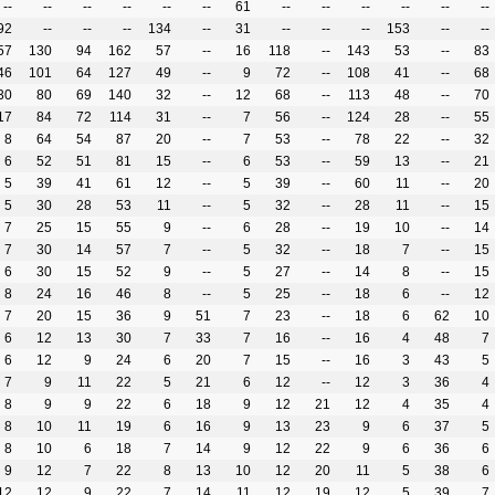
--
--
--
--
--
--
61
--
--
--
--
--
--
92
--
--
--
134
--
31
--
--
--
153
--
--
57
130
94
162
57
--
16
118
--
143
53
--
83
46
101
64
127
49
--
9
72
--
108
41
--
68
30
80
69
140
32
--
12
68
--
113
48
--
70
17
84
72
114
31
--
7
56
--
124
28
--
55
8
64
54
87
20
--
7
53
--
78
22
--
32
6
52
51
81
15
--
6
53
--
59
13
--
21
5
39
41
61
12
--
5
39
--
60
11
--
20
5
30
28
53
11
--
5
32
--
28
11
--
15
7
25
15
55
9
--
6
28
--
19
10
--
14
7
30
14
57
7
--
5
32
--
18
7
--
15
6
30
15
52
9
--
5
27
--
14
8
--
15
8
24
16
46
8
--
5
25
--
18
6
--
12
7
20
15
36
9
51
7
23
--
18
6
62
10
6
12
13
30
7
33
7
16
--
16
4
48
7
6
12
9
24
6
20
7
15
--
16
3
43
5
7
9
11
22
5
21
6
12
--
12
3
36
4
8
9
9
22
6
18
9
12
21
12
4
35
4
8
10
11
19
6
16
9
13
23
9
6
37
5
8
10
6
18
7
14
9
12
22
9
6
36
6
9
12
7
22
8
13
10
12
20
11
5
38
6
12
12
9
22
7
14
11
12
19
12
5
39
7