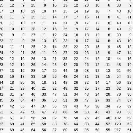
15
12
9
25
9
15
13
12
20
10
6
38
9
17
13
10
29
10
14
15
14
19
10
7
43
10
20
11
9
25
11
14
17
17
16
11
8
41
11
20
11
10
27
11
14
21
19
17
12
8
40
10
20
10
10
28
12
15
25
19
17
14
8
40
9
20
9
9
27
11
12
24
18
18
12
8
39
9
23
11
9
25
13
13
23
18
17
14
8
43
10
24
11
11
25
12
14
23
22
20
15
9
45
13
24
12
11
26
11
20
27
23
23
13
9
47
14
20
12
10
26
13
21
35
22
24
12
10
44
16
23
12
10
26
14
23
42
20
26
12
11
48
19
27
13
16
28
17
25
44
19
28
12
13
51
20
32
16
18
33
19
29
48
24
31
13
15
54
25
34
18
20
36
18
31
48
26
32
14
17
56
23
37
21
23
40
21
32
48
32
35
17
23
62
28
42
31
24
46
33
47
51
34
43
24
28
70
36
45
35
34
47
36
50
51
39
47
27
33
74
37
47
42
35
47
37
55
59
43
46
30
34
75
39
51
51
42
50
47
73
68
50
53
43
43
93
56
62
61
43
56
50
82
76
58
76
45
48
102
62
63
69
41
65
58
83
78
64
83
44
52
120
62
67
69
46
64
56
87
80
65
85
50
55
117
61