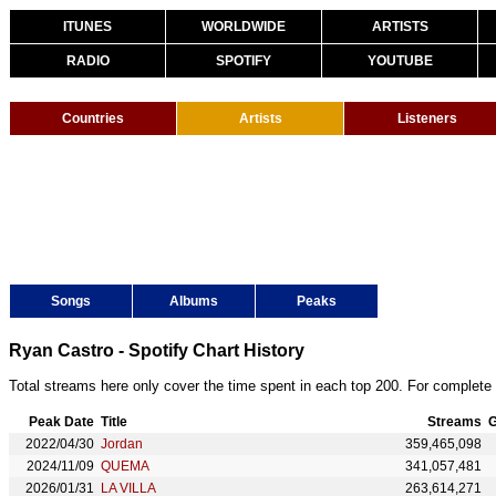
ITUNES
WORLDWIDE
ARTISTS
RADIO
SPOTIFY
YOUTUBE
Countries
Artists
Listeners
Songs
Albums
Peaks
Ryan Castro - Spotify Chart History
Total streams here only cover the time spent in each top 200. For complete 
Peak Date
Title
Streams
G
2022/04/30
Jordan
359,465,098
2024/11/09
QUEMA
341,057,481
2026/01/31
LA VILLA
263,614,271