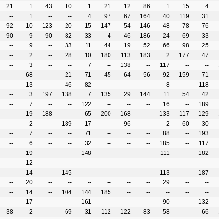
21
1
43
10
1
21
12
86
1
15
4
--
1
--
--
4
97
67
164
40
119
31
92
10
123
20
15
147
54
146
48
78
76
90
9
90
82
33
4
46
186
24
69
33
--
9
--
33
11
44
19
52
66
98
25
--
2
--
28
10
180
113
183
2
177
47
--
3
--
--
7
--
138
--
117
--
--
--
68
--
21
71
45
64
56
92
159
71
--
13
--
46
82
--
--
--
8
--
118
--
3
197
138
7
135
29
144
11
54
42
--
7
--
--
122
--
--
--
16
--
189
--
19
188
--
65
200
168
--
133
117
129
--
2
--
189
17
--
96
--
2
60
30
--
7
--
--
71
--
--
--
88
--
193
--
6
--
--
32
--
--
--
185
--
117
--
19
--
--
148
--
--
--
111
--
182
--
12
--
--
--
--
--
--
--
--
--
--
14
--
145
--
--
--
--
113
--
187
--
20
--
--
--
--
--
--
29
--
--
--
14
--
104
144
185
--
--
--
--
--
--
17
--
--
161
--
--
--
90
--
132
38
2
--
69
31
112
122
83
58
--
66