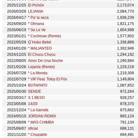
2025/12/25
El Pichón
2,173,074
2026/03/28
LEJANIA
2,084,770
2026/04/17
*
Pa' la seca
1,936,239
2024/09/20
*
Ohnana
1,821,175
2026/06/19
*
Se Le Ve
1,804,998
2023/01/21
*
Cochinae (Remix)
1,577,802
2022/05/28
Q´Hubo Bebé
1,336,888
2024/01/26
*
MALIANTEO
1,302,946
2024/12/25
El Chucu Chucu
1,294,192
2022/08/05
Amor De Una Noche
1,290,984
2021/02/26
Lejanía (Remix)
1,229,218
2026/07/28
*
La Monda
1,219,308
2022/07/29
*
VIP Feat. Totoy El Frio
1,149,804
2025/10/24
BOTAPAFO
1,087,852
2025/05/30
SENDÉ
972,264
2023/03/17
X 1 BESO
928,257
2023/05/06
14/20
878,370
2022/12/24
*
La Garrafa
875,862
2024/05/10
JORDAN REMIX
865,124
2025/08/08
*
MÁS CHIMBA
791,134
2025/06/07
oficial
688,131
2021/11/20
*
Chupable
684,491