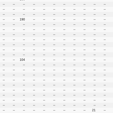
--
--
--
--
--
--
--
--
--
--
--
--
--
--
--
--
--
--
--
--
--
--
--
--
--
--
--
--
--
--
--
--
--
--
--
190
--
--
--
--
--
--
--
--
--
--
--
--
--
--
--
--
--
--
--
--
--
--
--
--
--
--
--
--
--
--
--
--
--
--
--
--
--
--
--
--
--
--
--
--
--
--
--
--
--
--
--
--
--
--
--
--
--
--
--
--
--
--
--
--
--
--
--
--
--
--
--
--
--
--
--
--
--
--
--
--
--
--
--
--
--
--
--
104
--
--
--
--
--
--
--
--
--
--
--
--
--
--
--
--
--
--
--
--
--
--
--
--
--
--
--
--
--
--
--
--
--
--
--
--
--
--
--
--
--
--
--
--
--
--
--
--
--
--
--
--
--
--
--
--
--
--
--
--
--
--
--
--
--
--
--
--
--
--
--
--
--
--
--
--
--
--
--
--
--
--
--
--
--
--
--
--
--
--
--
--
--
--
--
--
--
--
--
--
--
--
--
--
--
--
--
--
--
--
--
--
--
--
--
--
21
--