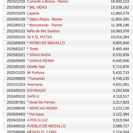
2024/12/10
Comerte a Besos - Remix
16,945,123
2025/05/19
*
MIL VIDAS
15,538,182
2025/10/25
Lejanía
12,864,279
2024/01/26
*
Ojitos Rojos - Remix
11,854,305
2022/05/13
*
Monumento - Remix
11,358,196
2022/01/22
Niña de Mis Sueños
10,063,378
2025/01/15
NI X EL PUTXS
10,016,284
2023/09/29
*
RITMO DE MEDALLO
9,855,846
2026/02/27
*
Tonto
9,465,484
2025/02/21
*
SISAS NADA
8,533,926
2026/06/05
*
GANAS REMIX
8,445,006
2023/01/20
Ghetto Star
5,712,876
2025/12/25
Mi Fortuna
5,432,733
2022/09/09
*
Fumando
4,746,235
2022/12/23
Avemaría
4,631,061
2024/05/10
ENVIGADO
4,292,608
2024/05/10
GATA G
4,110,517
2022/07/01
*
Nivel De Perreo
3,317,833
2023/06/30
*
MERCHO REMIX
3,223,128
2026/04/02
*
Pal Agua
3,122,384
2024/10/18
A POCA LUZ
3,015,594
2024/05/10
PUEBLO DE MEDALLO
2,586,717
2025/06/06
MENOS EL CORA
2,224,504