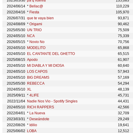
2025/05/30
pa q vuelva
135,083
2024/06/14
*
Bellac@
110,229
2022/04/16
*
Fiesta
105,970
2026/07/31
que te vaya bien
93,871
2024/08/09
*
Origami
90,462
2025/05/30
UN TRIO
75,509
2024/05/10
NCA
75,339
2026/05/15
*
Novio No
70,756
2024/05/10
MODELITO
65,868
2024/05/10
EL CANTANTE DEL GHETTO
65,515
2025/08/15
Apodo
61,907
2024/05/10
MI DIABLA Y MI DIOSA
60,640
2024/05/10
LOS CAPOS
57,943
2024/05/10
BIG DREAMS
57,169
2025/05/30
REBECCA
54,294
2024/05/10
XL
48,139
2025/09/11
*
4LIFE
45,731
2022/11/04
Nadie Nos Vio - Spotify Singles
44,431
2024/05/10
RICH RAPPERS
42,566
2022/04/01
*
La Nueva
32,709
2023/03/31
*
Deseándote
29,249
2022/08/26
*
Idilio
19,641
2025/06/02
LOBA
12,512