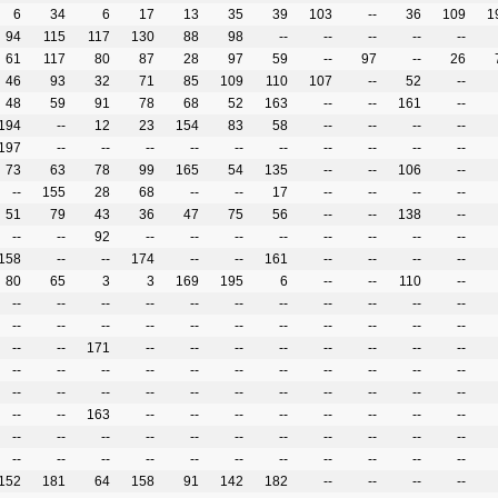
6
34
6
17
13
35
39
103
--
36
109
1
94
115
117
130
88
98
--
--
--
--
--
61
117
80
87
28
97
59
--
97
--
26
46
93
32
71
85
109
110
107
--
52
--
48
59
91
78
68
52
163
--
--
161
--
194
--
12
23
154
83
58
--
--
--
--
197
--
--
--
--
--
--
--
--
--
--
73
63
78
99
165
54
135
--
--
106
--
--
155
28
68
--
--
17
--
--
--
--
51
79
43
36
47
75
56
--
--
138
--
--
--
92
--
--
--
--
--
--
--
--
158
--
--
174
--
--
161
--
--
--
--
80
65
3
3
169
195
6
--
--
110
--
--
--
--
--
--
--
--
--
--
--
--
--
--
--
--
--
--
--
--
--
--
--
--
--
171
--
--
--
--
--
--
--
--
--
--
--
--
--
--
--
--
--
--
--
--
--
--
--
--
--
--
--
--
--
--
--
--
163
--
--
--
--
--
--
--
--
--
--
--
--
--
--
--
--
--
--
--
--
--
--
--
--
--
--
--
--
--
--
152
181
64
158
91
142
182
--
--
--
--