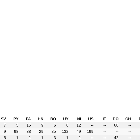
SV
PY
PA
HN
BO
UY
NI
US
IT
DO
CH
7
5
15
9
6
6
12
--
--
60
--
9
98
88
29
35
132
49
199
--
--
--
5
1
1
1
3
1
1
--
--
42
--