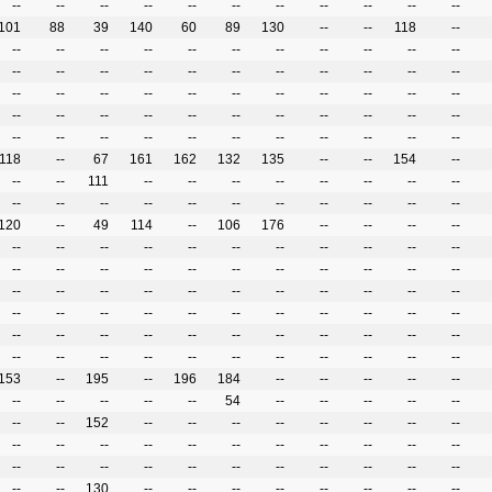
--
--
--
--
--
--
--
--
--
--
--
101
88
39
140
60
89
130
--
--
118
--
--
--
--
--
--
--
--
--
--
--
--
--
--
--
--
--
--
--
--
--
--
--
--
--
--
--
--
--
--
--
--
--
--
--
--
--
--
--
--
--
--
--
--
--
--
--
--
--
--
--
--
--
--
--
--
118
--
67
161
162
132
135
--
--
154
--
--
--
111
--
--
--
--
--
--
--
--
--
--
--
--
--
--
--
--
--
--
--
120
--
49
114
--
106
176
--
--
--
--
--
--
--
--
--
--
--
--
--
--
--
--
--
--
--
--
--
--
--
--
--
--
--
--
--
--
--
--
--
--
--
--
--
--
--
--
--
--
--
--
--
--
--
--
--
--
--
--
--
--
--
--
--
--
--
--
--
--
--
--
--
--
--
--
--
--
153
--
195
--
196
184
--
--
--
--
--
--
--
--
--
--
54
--
--
--
--
--
--
--
152
--
--
--
--
--
--
--
--
--
--
--
--
--
--
--
--
--
--
--
--
--
--
--
--
--
--
--
--
--
--
--
--
130
--
--
--
--
--
--
--
--