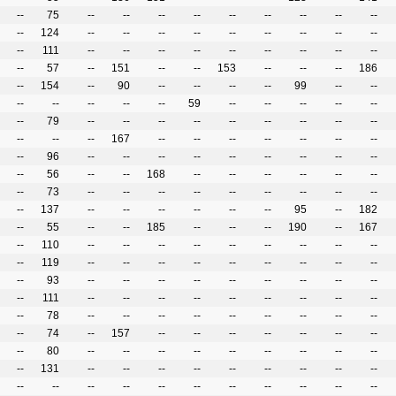
--
75
--
--
--
--
--
--
--
--
--
--
124
--
--
--
--
--
--
--
--
--
--
111
--
--
--
--
--
--
--
--
--
--
57
--
151
--
--
153
--
--
--
186
--
154
--
90
--
--
--
--
99
--
--
--
--
--
--
--
59
--
--
--
--
--
--
79
--
--
--
--
--
--
--
--
--
--
--
--
167
--
--
--
--
--
--
--
--
96
--
--
--
--
--
--
--
--
--
--
56
--
--
168
--
--
--
--
--
--
--
73
--
--
--
--
--
--
--
--
--
--
137
--
--
--
--
--
--
95
--
182
--
55
--
--
185
--
--
--
190
--
167
--
110
--
--
--
--
--
--
--
--
--
--
119
--
--
--
--
--
--
--
--
--
--
93
--
--
--
--
--
--
--
--
--
--
111
--
--
--
--
--
--
--
--
--
--
78
--
--
--
--
--
--
--
--
--
--
74
--
157
--
--
--
--
--
--
--
--
80
--
--
--
--
--
--
--
--
--
--
131
--
--
--
--
--
--
--
--
--
--
--
--
--
--
--
--
--
--
--
--