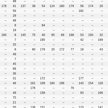
--
48
--
--
--
--
--
--
--
--
--
178
41
137
38
54
124
180
179
56
174
20
--
56
--
--
--
--
--
--
182
--
--
--
29
--
--
--
--
--
--
--
--
--
--
48
--
--
--
--
--
--
--
--
--
--
8
--
--
84
--
--
--
--
--
--
--
19
--
--
--
--
--
--
--
--
--
160
8
145
75
40
95
66
168
53
150
32
--
7
--
--
185
--
--
--
42
--
169
--
25
--
--
--
--
--
--
--
--
--
--
8
--
80
179
25
172
77
18
--
43
--
49
--
--
--
--
--
--
--
--
--
--
7
--
--
--
--
--
--
--
--
--
--
45
--
--
--
--
--
--
--
--
--
--
68
--
--
--
--
--
--
--
--
--
--
36
--
--
--
--
--
--
--
--
--
--
31
--
--
172
--
--
--
177
--
--
--
46
--
161
109
184
196
--
143
154
118
--
--
--
176
--
--
--
76
--
--
--
--
49
--
--
158
--
--
--
93
--
166
--
75
--
--
--
--
--
--
--
--
--
--
21
--
--
--
--
--
--
--
--
--
--
55
--
136
151
--
--
--
123
--
141