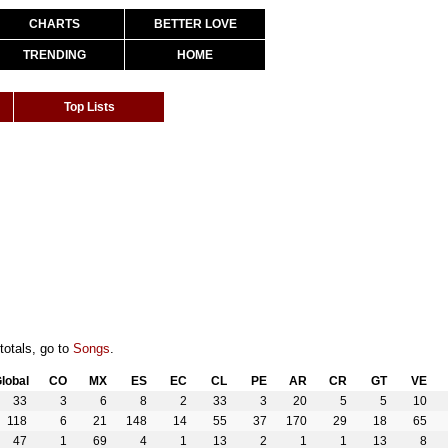
CHARTS
BETTER LOVE
TRENDING
HOME
Top Lists
totals, go to
Songs
.
lobal
CO
MX
ES
EC
CL
PE
AR
CR
GT
VE
33
3
6
8
2
33
3
20
5
5
10
118
6
21
148
14
55
37
170
29
18
65
47
1
69
4
1
13
2
1
1
13
8