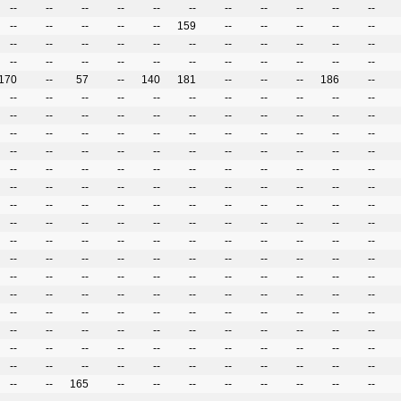
--
--
--
--
--
--
--
--
--
--
--
--
--
--
--
--
159
--
--
--
--
--
--
--
--
--
--
--
--
--
--
--
--
--
--
--
--
--
--
--
--
--
--
--
170
--
57
--
140
181
--
--
--
186
--
--
--
--
--
--
--
--
--
--
--
--
--
--
--
--
--
--
--
--
--
--
--
--
--
--
--
--
--
--
--
--
--
--
--
--
--
--
--
--
--
--
--
--
--
--
--
--
--
--
--
--
--
--
--
--
--
--
--
--
--
--
--
--
--
--
--
--
--
--
--
--
--
--
--
--
--
--
--
--
--
--
--
--
--
--
--
--
--
--
--
--
--
--
--
--
--
--
--
--
--
--
--
--
--
--
--
--
--
--
--
--
--
--
--
--
--
--
--
--
--
--
--
--
--
--
--
--
--
--
--
--
--
--
--
--
--
--
--
--
--
--
--
--
--
--
--
--
--
--
--
--
--
--
--
--
--
--
--
--
--
--
--
--
--
--
--
--
--
--
--
--
--
--
--
--
--
--
--
165
--
--
--
--
--
--
--
--