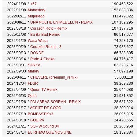
2024/11/08
*
+57
190,468,522
2022/01/08
Monastery
153,833,836
2022/02/11
Mujeriego
111,479,822
2023/08/11
*
UNA NOCHE EN MEDELLÍN - REMIX
107,182,295
2023/08/18
*
Corazón Roto - Remix
107,137,716
2025/11/08
*
Ba Ba Bad Remix
96,518,677
2022/01/29
Wasa Wasa
74,253,170
2023/09/29
*
Corazón Roto pt. 3
73,933,627
2025/09/13
*
DÓNDE
66,788,805
2025/03/14
*
Parte & Choke
64,776,417
2025/08/01
SANKA
63,323,716
2022/09/03
Malory
57,097,190
2026/04/11
*
CHÉVERE (premium_remix)
55,033,118
2024/12/04
FDSR
39,269,230
2022/04/09
*
Quien TV Remix
35,644,088
2025/06/03
Ojalá
31,981,852
2024/01/26
*
PALABRAS SOBRAN - REMIX
28,687,322
2025/01/17
*
ACEITE DE COCO
28,200,914
2025/07/19
BOMBASTIK<3
26,095,915
2024/03/18
*
GODIVA
24,420,665
2024/11/21
*
SQ - W Sound 04
20,263,968
2024/07/14
EL RITMO QUE NOS UNE
18,152,384