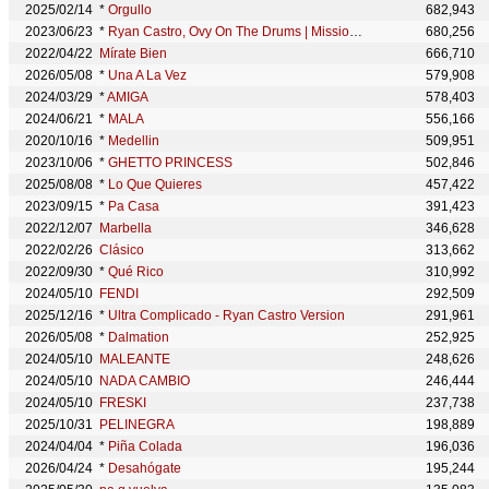
2025/02/14
*
Orgullo
682,943
2023/06/23
*
Ryan Castro, Ovy On The Drums | Mission 16
680,256
2022/04/22
Mírate Bien
666,710
2026/05/08
*
Una A La Vez
579,908
2024/03/29
*
AMIGA
578,403
2024/06/21
*
MALA
556,166
2020/10/16
*
Medellin
509,951
2023/10/06
*
GHETTO PRINCESS
502,846
2025/08/08
*
Lo Que Quieres
457,422
2023/09/15
*
Pa Casa
391,423
2022/12/07
Marbella
346,628
2022/02/26
Clásico
313,662
2022/09/30
*
Qué Rico
310,992
2024/05/10
FENDI
292,509
2025/12/16
*
Ultra Complicado - Ryan Castro Version
291,961
2026/05/08
*
Dalmation
252,925
2024/05/10
MALEANTE
248,626
2024/05/10
NADA CAMBIO
246,444
2024/05/10
FRESKI
237,738
2025/10/31
PELINEGRA
198,889
2024/04/04
*
Piña Colada
196,036
2026/04/24
*
Desahógate
195,244