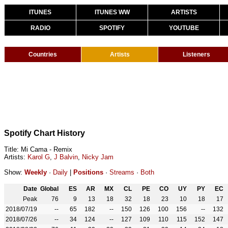
ITUNES
ITUNES WW
ARTISTS
RADIO
SPOTIFY
YOUTUBE
Countries
Artists
Listeners
Spotify Chart History
Title: Mi Cama - Remix
Artists:
Karol G
,
J Balvin
,
Nicky Jam
Show:
Weekly
·
Daily
|
Positions
·
Streams
·
Both
Date
Global
ES
AR
MX
CL
PE
CO
UY
PY
EC
Peak
76
9
13
18
32
18
23
10
18
17
2018/07/19
--
65
182
--
150
126
100
156
--
132
2018/07/26
--
34
124
--
127
109
110
115
152
147