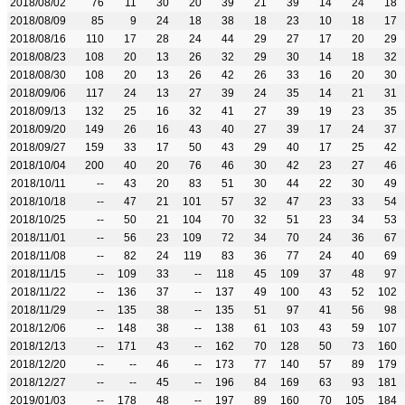
2018/08/02
76
11
30
20
39
21
39
14
24
18
2018/08/09
85
9
24
18
38
18
23
10
18
17
2018/08/16
110
17
28
24
44
29
27
17
20
29
2018/08/23
108
20
13
26
32
29
30
14
18
32
2018/08/30
108
20
13
26
42
26
33
16
20
30
2018/09/06
117
24
13
27
39
24
35
14
21
31
2018/09/13
132
25
16
32
41
27
39
19
23
35
2018/09/20
149
26
16
43
40
27
39
17
24
37
2018/09/27
159
33
17
50
43
29
40
17
25
42
2018/10/04
200
40
20
76
46
30
42
23
27
46
2018/10/11
--
43
20
83
51
30
44
22
30
49
2018/10/18
--
47
21
101
57
32
47
23
33
54
2018/10/25
--
50
21
104
70
32
51
23
34
53
2018/11/01
--
56
23
109
72
34
70
24
36
67
2018/11/08
--
82
24
119
83
36
77
24
40
69
2018/11/15
--
109
33
--
118
45
109
37
48
97
2018/11/22
--
136
37
--
137
49
100
43
52
102
2018/11/29
--
135
38
--
135
51
97
41
56
98
2018/12/06
--
148
38
--
138
61
103
43
59
107
2018/12/13
--
171
43
--
162
70
128
50
73
160
2018/12/20
--
--
46
--
173
77
140
57
89
179
2018/12/27
--
--
45
--
196
84
169
63
93
181
2019/01/03
--
178
48
--
197
89
160
70
105
184