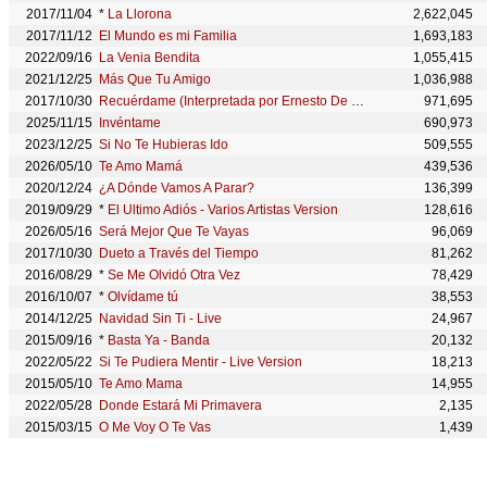
2017/11/04
*
La Llorona
2,622,045
2017/11/12
El Mundo es mi Familia
1,693,183
2022/09/16
La Venia Bendita
1,055,415
2021/12/25
Más Que Tu Amigo
1,036,988
2017/10/30
Recuérdame (Interpretada por Ernesto De la Cruz)
971,695
2025/11/15
Invéntame
690,973
2023/12/25
Si No Te Hubieras Ido
509,555
2026/05/10
Te Amo Mamá
439,536
2020/12/24
¿A Dónde Vamos A Parar?
136,399
2019/09/29
*
El Ultimo Adiós - Varios Artistas Version
128,616
2026/05/16
Será Mejor Que Te Vayas
96,069
2017/10/30
Dueto a Través del Tiempo
81,262
2016/08/29
*
Se Me Olvidó Otra Vez
78,429
2016/10/07
*
Olvídame tú
38,553
2014/12/25
Navidad Sin Ti - Live
24,967
2015/09/16
*
Basta Ya - Banda
20,132
2022/05/22
Si Te Pudiera Mentir - Live Version
18,213
2015/05/10
Te Amo Mama
14,955
2022/05/28
Donde Estará Mi Primavera
2,135
2015/03/15
O Me Voy O Te Vas
1,439