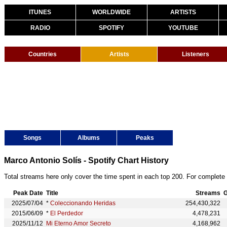
ITUNES
WORLDWIDE
ARTISTS
RADIO
SPOTIFY
YOUTUBE
Countries
Artists
Listeners
Songs
Albums
Peaks
Marco Antonio Solís - Spotify Chart History
Total streams here only cover the time spent in each top 200. For complete 
Peak Date
Title
Streams
G
2025/07/04
*
Coleccionando Heridas
254,430,322
2015/06/09
*
El Perdedor
4,478,231
2025/11/12
Mi Eterno Amor Secreto
4,168,962